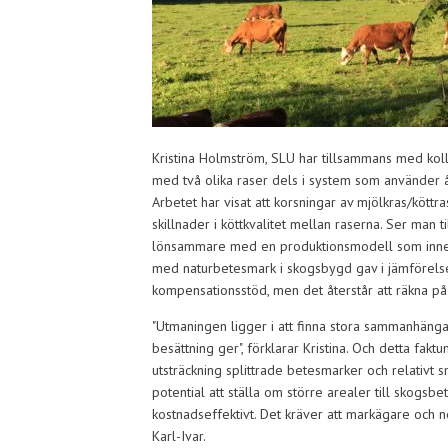
Kristina Holmström, SLU har tillsammans med koll
med två olika raser dels i system som använder 
Arbetet har visat att korsningar av mjölkras/kött
skillnader i köttkvalitet mellan raserna. Ser man
lönsammare med en produktionsmodell som innefat
med naturbetesmark i skogsbygd gav i jämförelsen
kompensationsstöd, men det återstår att räkna på 
"Utmaningen ligger i att finna stora sammanhäng
besättning ger", förklarar Kristina. Och detta faktu
utsträckning splittrade betesmarker och relativt 
potential att ställa om större arealer till skogsbe
kostnadseffektivt. Det kräver att markägare och n
Karl-Ivar.