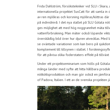
Frida Dahlström, försökstekniker vid SLU i Skara, 
internationella projektet SusCatt för att samla in 
av ren mjölkras och korsning mjölkras/köttras där
på individnivå. I det nya stallet på SLU Götala nö
ges möjlighet att med hög noggrannhet mäta tillv
vattenförbrukning. Man mäter också löpande viktd
överskådlig bild över hur djuren utvecklas. Med 
se oväntade variationer som kan bero på sjukdo
komplement till tillsynen i stallet. I forskningssyft
för att påvisa olika foderstaters effekt på tillväxt
Under ett projektseminarium som hölls på Götala 
många länder med syfte att hitta hållbara produkt
nötköttsproduktion och man gör också en jämföran
of Padova, Italien. I ett av de svenska projekten