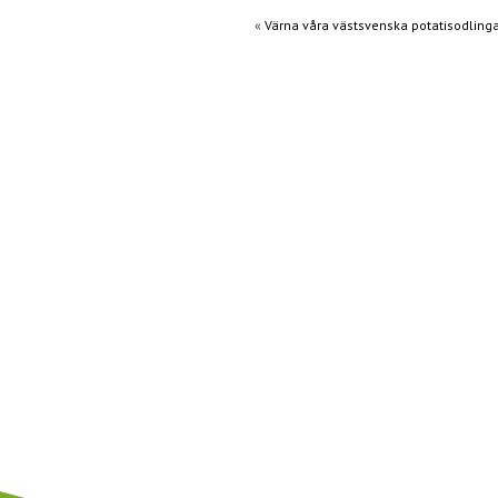
«
Värna våra västsvenska potatisodling