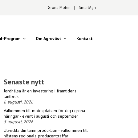
Gröna Möten
∣
SmartAgri
oI-Program
Om Agroväst
Kontakt
Senaste nytt
Jordhälsa är en investering i framtidens
lantbruk.
6 augusti, 2026
Välkommen till mötesplatsen för dig i gröna
näringar - event i augusti och september
5 augusti, 2026
Utveckla din lammproduktion - välkommen till
höstens regionala producentträffar!