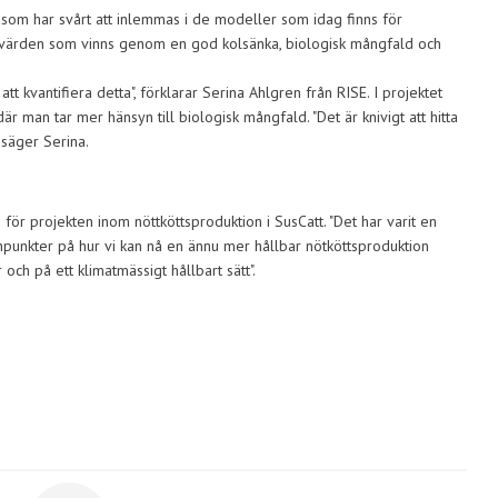
 som har svårt att inlemmas i de modeller som idag finns för
s värden som vinns genom en god kolsänka, biologisk mångfald och
 kvantifiera detta", förklarar Serina Ahlgren från RISE. I projektet
 man tar mer hänsyn till biologisk mångfald. "Det är knivigt att hitta
 säger Serina.
för projekten inom nöttköttsproduktion i SusCatt. "Det har varit en
synpunkter på hur vi kan nå en ännu mer hållbar nötköttsproduktion
och på ett klimatmässigt hållbart sätt".