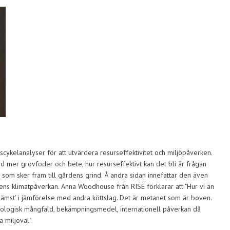
cykelanalyser för att utvärdera resurseffektivitet och miljöpåverken.
d mer grovfoder och bete, hur resurseffektivt kan det bli är frågan
 som sker fram till gårdens grind. Å andra sidan innefattar den även
ens klimatpåverkan. Anna Woodhouse från RISE förklarar att "Hur vi än
'sämst' i jämförelse med andra köttslag. Det är metanet som är boven.
biologisk mångfald, bekämpningsmedel, internationell påverkan då
 miljöval".