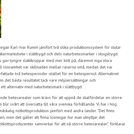
egan Karl-Ivar Kumm jämfört två olika produktionssystem för stutar
åkermarksbete i slättbygd och dels naturbetesmarker i skogsbygd.
ras gav tyngre slaktkroppar med mer kött på, däremot inga stora
 till lönsamhet var skillnaden mellan raserna små, medan det var
tade två betesperioder istället för en betesperiod. Alternativet
 det bästa resultatet tack vare miljöersättningar och
ett alternativ med naturbetesmark i slättbygd.
ande betesarealer som krävs för att uppnå de skalfördelar en större
m blir svårt att översätta till våra svenska förhållande. Vi har i hög
småskalig nötköttsproduktion jämfört med andra länder. "Det finns
ten, men det gäller att finna lösningar hur man utnyttjar det
ötköttsproducenter samverkar för att nå större betesarealer", förklarar