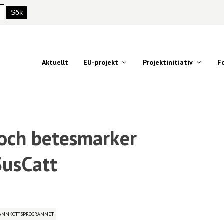
Aktuellt
EU-projekt
Projektinitiativ
F
 och betesmarker
SusCatt
LAMMKÖTTSPROGRAMMET