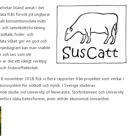
arbetar bland annat i det
data från försök på ungtjurar
 all konsumtionsdata mäts
t- och lammköttsforskning
äxttakt, foder- och
ata vilket ger en god och
linjediagram kan man snabbt
m och ses som ett
e är det ett viktigt verktyg
 och fodereffektivitet.
8 november 2018 fick vi flera rapporter från projektet som verkar i
ionssystem för nötkött och mjölk. I Sverige studeras
de studie vid University of Newcastle, Storbritannien och University
 jämförs olika betesformer, även utifrån ekonomisk lönsamhet.