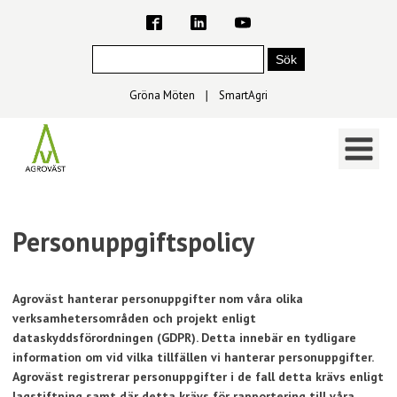
Gröna Möten
∣
SmartAgri
Personuppgiftspolicy
Agroväst hanterar personuppgifter nom våra olika
verksamhetersområden och projekt enligt
dataskyddsförordningen (GDPR). Detta innebär en tydligare
information om vid vilka tillfällen vi hanterar personuppgifter.
Agroväst registrerar personuppgifter i de fall detta krävs enligt
lagstiftning samt där detta krävs för rapportering till våra