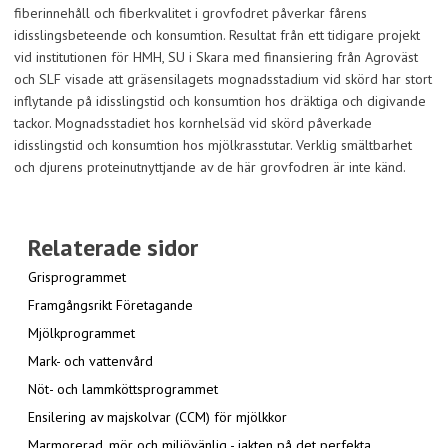
fiberinnehåll och fiberkvalitet i grovfodret påverkar fårens
idisslingsbeteende och konsumtion. Resultat från ett tidigare projekt
vid institutionen för HMH, SU i Skara med finansiering från Agroväst
och SLF visade att gräsensilagets mognadsstadium vid skörd har stort
inflytande på idisslingstid och konsumtion hos dräktiga och digivande
tackor. Mognadsstadiet hos kornhelsäd vid skörd påverkade
idisslingstid och konsumtion hos mjölkrasstutar. Verklig smältbarhet
och djurens proteinutnyttjande av de här grovfodren är inte känd.
Relaterade sidor
Grisprogrammet
Framgångsrikt Företagande
Mjölkprogrammet
Mark- och vattenvård
Nöt- och lammköttsprogrammet
Ensilering av majskolvar (CCM) för mjölkkor
Marmorerad, mör och miljövänlig - jakten på det perfekta