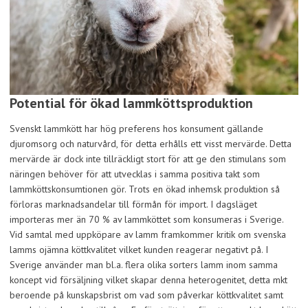
Potential för ökad lammköttsproduktion
Svenskt lammkött har hög preferens hos konsument gällande
djuromsorg och naturvård, för detta erhålls ett visst mervärde. Detta
mervärde är dock inte tillräckligt stort för att ge den stimulans som
näringen behöver för att utvecklas i samma positiva takt som
lammköttskonsumtionen gör. Trots en ökad inhemsk produktion så
förloras marknadsandelar till förmån för import. I dagsläget
importeras mer än 70 % av lammköttet som konsumeras i Sverige.
Vid samtal med uppköpare av lamm framkommer kritik om svenska
lamms ojämna köttkvalitet vilket kunden reagerar negativt på. I
Sverige använder man bl.a. flera olika sorters lamm inom samma
koncept vid försäljning vilket skapar denna heterogenitet, detta mkt
beroende på kunskapsbrist om vad som påverkar köttkvalitet samt