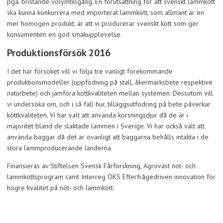
pga. bristande volymtillgång. En förutsättning för att svenskt lammkött
ska kunna konkurrera med importerat lammkött, som allmänt är en
mer homogen produkt, är att vi producerar svenskt kött som ger
konsumenten en god smakupplevelse.
Produktionsförsök 2016
I det här försöket vill vi följa tre vanligt förekommande
produktionsmodeller (uppfödning på stall, åkermarksbete respektive
naturbete) och jämföra köttkvaliteten mellan systemen. Dessutom vill
vi undersöka om, och i så fall hur, tilläggsutfodring på bete påverkar
köttkvaliteten. Vi har valt att använda korsningsdjur då de är i
majoritet bland de slaktade lammen i Sverige. Vi har också valt att
använda baggar då det är ovanligt att baggarna behålls intakta i de
stora lammproducerande länderna.
Finansieras av Stiftelsen Svensk Fårforskning, Agroväst nöt- och
lammköttsprogram samt Interreg ÖKS Efterfrågedriven innovation för
högre kvalitet på nöt- och lammkött.