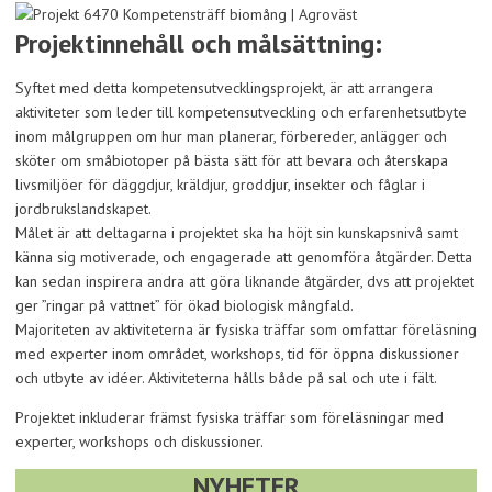
Projektinnehåll och målsättning:
Syftet med detta kompetensutvecklingsprojekt, är att arrangera
aktiviteter som leder till kompetensutveckling och erfarenhetsutbyte
inom målgruppen om hur man planerar, förbereder, anlägger och
sköter om småbiotoper på bästa sätt för att bevara och återskapa
livsmiljöer för däggdjur, kräldjur, groddjur, insekter och fåglar i
jordbrukslandskapet.
Målet är att deltagarna i projektet ska ha höjt sin kunskapsnivå samt
känna sig motiverade, och engagerade att genomföra åtgärder. Detta
kan sedan inspirera andra att göra liknande åtgärder, dvs att projektet
ger ”ringar på vattnet” för ökad biologisk mångfald.
Majoriteten av aktiviteterna är fysiska träffar som omfattar föreläsning
med experter inom området, workshops, tid för öppna diskussioner
och utbyte av idéer. Aktiviteterna hålls både på sal och ute i fält.
Projektet inkluderar främst fysiska träffar som föreläsningar med
experter, workshops och diskussioner.
NYHETER