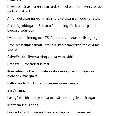
DivGrass - Gräsmarker i lantbruket med ökad biodiversitet och
motståndskraft
AI för detektering och märkning av slaktgrisar redo för slakt
Accel Agrobiogas – Substratförsörjning för ökad regional
biogasproduktion
Kvalitetsförsämring och TS-förluster vid spannmålslagring
Grön omställningskraft - stärkt klustersamverkan för cirkulär
ekonomi
CalveWatch - övervakning vid kalvningsförlopp
Betesvall i förändrat klimat
Kompetensträffar om naturrestaureringsförordningen och
biologisk mångfald
Bättre kontroll på groningsegenskaper i maltkorn
SustAinimal
Lantlyftet - för bättre hälsa och säkerhet i gröna näringar
Kraftsamling Biogas
Förstudie lantbrukarägd biogasanläggning i Limmared