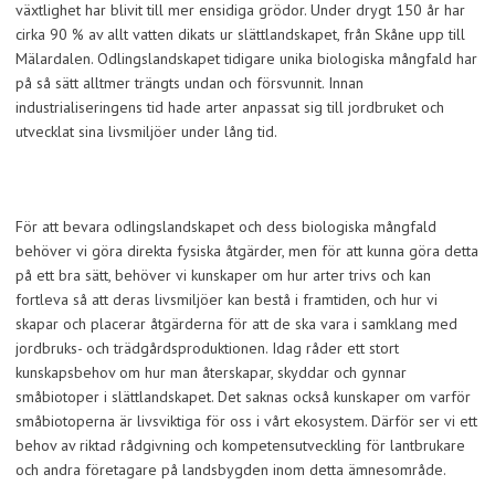
växtlighet har blivit till mer ensidiga grödor. Under drygt 150 år har
cirka 90 % av allt vatten dikats ur slättlandskapet, från Skåne upp till
Mälardalen. Odlingslandskapet tidigare unika biologiska mångfald har
på så sätt alltmer trängts undan och försvunnit. Innan
industrialiseringens tid hade arter anpassat sig till jordbruket och
utvecklat sina livsmiljöer under lång tid.
För att bevara odlingslandskapet och dess biologiska mångfald
behöver vi göra direkta fysiska åtgärder, men för att kunna göra detta
på ett bra sätt, behöver vi kunskaper om hur arter trivs och kan
fortleva så att deras livsmiljöer kan bestå i framtiden, och hur vi
skapar och placerar åtgärderna för att de ska vara i samklang med
jordbruks- och trädgårdsproduktionen. Idag råder ett stort
kunskapsbehov om hur man återskapar, skyddar och gynnar
småbiotoper i slättlandskapet. Det saknas också kunskaper om varför
småbiotoperna är livsviktiga för oss i vårt ekosystem. Därför ser vi ett
behov av riktad rådgivning och kompetensutveckling för lantbrukare
och andra företagare på landsbygden inom detta ämnesområde.