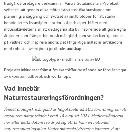
trädgårdsföretagare verksamma i Västra Götalands län. Projektet
syftar till att genom olika mötesaktiviteter öka kunskapen om
planering, anläggning och skötsel av småbiotoper för att stärka
hotade arters livsmiljöer i jordbrukslandskapet. Målet med
mötesaktiviteterna är att deltagarna ska bli inspirerade att göra egna
åtgärder som främjar biologisk mångfald, som sedan kan ”ge ringar
på vattnet” och inspirera andra. Det långsiktiga målet är artrikedom
med robusta livsmiljöer i jordbrukslandskapet.
Projektet inkluderar främst fysiska träffar bestående av föreläsningar
av experter, fältbesök och workshops.
Vad innebär
Naturrestaureringsförordningen?
Ämnet biologisk mångfald är högaktuellt då EU:s förordning om att
restaurera natur trädde i kraft 18 augusti 2024. Medlemsländerna
har efter detta datum två år på sig att ta fram en nationell
naturrestaureringsplan. Under mötesaktiviteterna kommer vi att