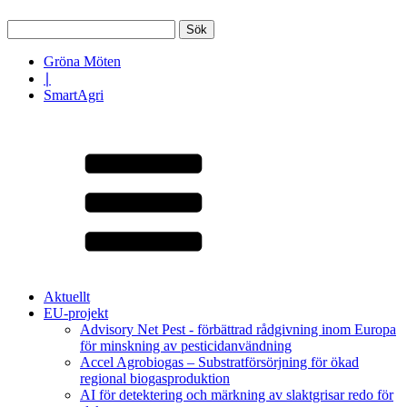
Sök
efter:
Gröna Möten
∣
SmartAgri
Aktuellt
EU-projekt
Advisory Net Pest - förbättrad rådgivning inom Europa
för minskning av pesticidanvändning
Accel Agrobiogas – Substratförsörjning för ökad
regional biogasproduktion
AI för detektering och märkning av slaktgrisar redo för