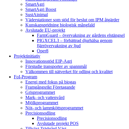
SmartAgri
SmartAgri Boost
SustAinimal
Väderstationer som stöd för beslut om IPM åtgärder
Kunskapspridning biologisk mångfald
Avslutade EU-projekt
FarmGuard – övervakning av gårdens elstängsel
PIGXCEL3 – förbättrad djurhälsa genom
fjärrövervakning av ljud
Oper8
Projektinitiativ
Innovationsstöd EIP-Agri
Förstudie transporter av spannmål
Välkommen till nätverket för odling och kvalitet
FoI-Program
Energi med fokus på biogas
Framgångsrikt Företagande
Grisprogrammet
Mark- och vattenvård
Mjölkprogrammet
Nöt- och lammköttsprogrammet
Precisionsodling
Precisionsodling
Avslutade projekt POS
Tillväxt Trädgård Väst