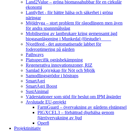
Land2Value – gröna biomassahubbar för en cirkulär
ekonomi
Lantlyftet - för bättre hälsa och säkerhet i gröna
näringar
Mjöldryga – stort problem för rågodlingen men även
för andra spannmålsslag
Mobilisering av lantbrukare kring gemensamt ägd
biogasanläggning i Munkedal (förstudie)
Njordfeed - det automatiserade labbet för
foderoptimering på gården
Pathways
Platsspecifik ogräsbekämpning
Regenerativa innovationszoner, RIZ
Samlad Ko(n)skap för Nöt och Mjölk
Samodlingsgrödor i höstraps
SmartAgri
SmartAgri Boost
SustAinimal
Väderstationer som stöd för beslut om IPM åtgärder
Avslutade EU-projekt
FarmGuard – övervakning av gårdens elstängsel
PIGXCEL3 – förbättrad djurhälsa genom
fjärrövervakning av ljud
Oper8
Projektinitiativ