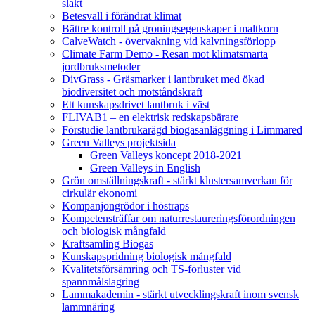
slakt
Betesvall i förändrat klimat
Bättre kontroll på groningsegenskaper i maltkorn
CalveWatch - övervakning vid kalvningsförlopp
Climate Farm Demo - Resan mot klimatsmarta
jordbruksmetoder
DivGrass - Gräsmarker i lantbruket med ökad
biodiversitet och motståndskraft
Ett kunskapsdrivet lantbruk i väst
FLIVAB1 – en elektrisk redskapsbärare
Förstudie lantbrukarägd biogasanläggning i Limmared
Green Valleys projektsida
Green Valleys koncept 2018-2021
Green Valleys in English
Grön omställningskraft - stärkt klustersamverkan för
cirkulär ekonomi
Kompanjongrödor i höstraps
Kompetensträffar om naturrestaureringsförordningen
och biologisk mångfald
Kraftsamling Biogas
Kunskapspridning biologisk mångfald
Kvalitetsförsämring och TS-förluster vid
spannmålslagring
Lammakademin - stärkt utvecklingskraft inom svensk
lammnäring