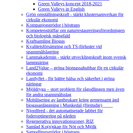
Green Valleys koncept 2018-2021
Green Valleys in English
Grön omställningskraft - stärkt klustersamverkan för
cirkulär ekonomi
Kompanjongrödor i höstraps
Kompetensträffar om naturrestaureringsförordningen
och biologisk mångfald
Kraftsamling Biogas
Kvalitetsförsämring och TS-förluster vid
spannmålslagring
Lammakademin - stärkt utvecklingskraft inom svensk
lammnäring
Land2Value – gröna biomassahubbar för en cirkulär
ekonomi
Lantlyftet - för bättre hälsa och säkerhet i gröna
näringar
Mjöldryga – stort problem för rågodlingen men även
för andra spannmålsslag
Mobilisering av lantbrukare kring gemensamt ägd
biogasanläggning i Munkedal (förstudie)
Njordfeed - det automatiserade labbet för
foderoptimering på gården
Regenerativa innovationszoner, RIZ
Samlad Ko(n)skap för Nöt och Mjölk
Samodlingsgrödor i höstraps