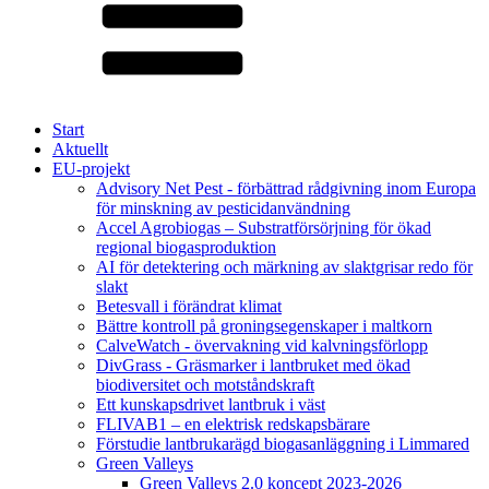
Start
Aktuellt
EU-projekt
Advisory Net Pest - förbättrad rådgivning inom Europa
för minskning av pesticidanvändning
Accel Agrobiogas – Substratförsörjning för ökad
regional biogasproduktion
AI för detektering och märkning av slaktgrisar redo för
slakt
Betesvall i förändrat klimat
Bättre kontroll på groningsegenskaper i maltkorn
CalveWatch - övervakning vid kalvningsförlopp
DivGrass - Gräsmarker i lantbruket med ökad
biodiversitet och motståndskraft
Ett kunskapsdrivet lantbruk i väst
FLIVAB1 – en elektrisk redskapsbärare
Förstudie lantbrukarägd biogasanläggning i Limmared
Green Valleys
Green Valleys 2.0 koncept 2023-2026