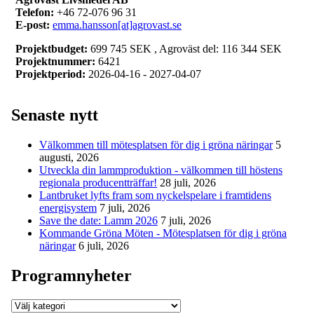
Telefon:
+46 72-076 96 31
E-post:
emma.hansson[at]agrovast.se
Projektbudget:
699 745 SEK , Agroväst del: 116 344 SEK
Projektnummer:
6421
Projektperiod:
2026-04-16 - 2027-04-07
Senaste nytt
Välkommen till mötesplatsen för dig i gröna näringar
5
augusti, 2026
Utveckla din lammproduktion - välkommen till höstens
regionala producentträffar!
28 juli, 2026
Lantbruket lyfts fram som nyckelspelare i framtidens
energisystem
7 juli, 2026
Save the date: Lamm 2026
7 juli, 2026
Kommande Gröna Möten - Mötesplatsen för dig i gröna
näringar
6 juli, 2026
Programnyheter
Programnyheter