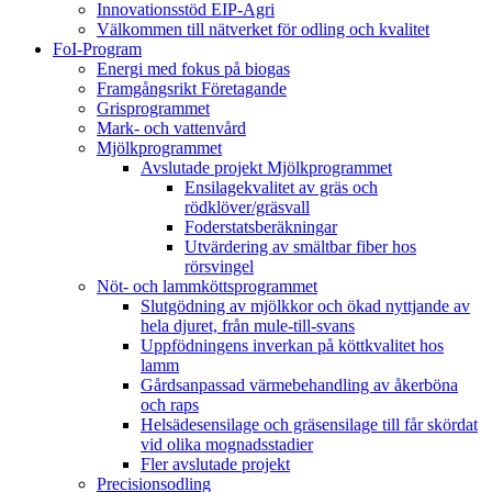
Innovationsstöd EIP-Agri
Välkommen till nätverket för odling och kvalitet
FoI-Program
Energi med fokus på biogas
Framgångsrikt Företagande
Grisprogrammet
Mark- och vattenvård
Mjölkprogrammet
Avslutade projekt Mjölkprogrammet
Ensilagekvalitet av gräs och
rödklöver/gräsvall
Foderstatsberäkningar
Utvärdering av smältbar fiber hos
rörsvingel
Nöt- och lammköttsprogrammet
Slutgödning av mjölkkor och ökad nyttjande av
hela djuret, från mule-till-svans
Uppfödningens inverkan på köttkvalitet hos
lamm
Gårdsanpassad värmebehandling av åkerböna
och raps
Helsädesensilage och gräsensilage till får skördat
vid olika mognadsstadier
Fler avslutade projekt
Precisionsodling