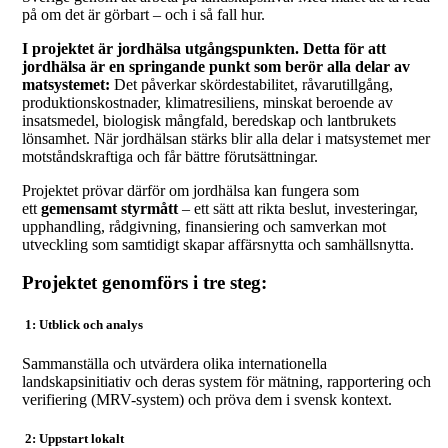
på om det är görbart – och i så fall hur.
I projektet är jordhälsa utgångspunkten. Detta för att
jordhälsa är en springande punkt som berör alla delar av
matsystemet:
Det påverkar skördestabilitet, råvarutillgång,
produktionskostnader, klimatresiliens, minskat beroende av
insatsmedel, biologisk mångfald, beredskap och lantbrukets
lönsamhet. När jordhälsan stärks blir alla delar i matsystemet mer
motståndskraftiga och får bättre förutsättningar.
Projektet prövar därför om jordhälsa kan fungera som
ett
gemensamt styrmått
– ett sätt att rikta beslut, investeringar,
upphandling, rådgivning, finansiering och samverkan mot
utveckling som samtidigt skapar affärsnytta och samhällsnytta.
Projektet genomförs i tre steg:
1: Utblick och analys
Sammanställa och utvärdera olika internationella
landskapsinitiativ och deras system för mätning, rapportering och
verifiering (MRV-system) och pröva dem i svensk kontext.
2: Uppstart lokalt