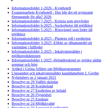
Informationsfolder 1-2026 - Kvighotell
Examensarbete Kvighotell - Hur blir det ett gynnsamt
företagande för alla? 2026
Informationsfolder 7-2025 - Kernza som grovfoder
Informationsfolder 6-2025 - Sockerbetor till mjölkkor
Informationsfolder 5-2025 - Rörsvingel som foder till
mjölkkor
Informationsfolder 4-2025 - Plastens roll i ensilering
Informationsfolder 3-2025 -Effekt av tillsatsmedel på
varmgång i fullfoder
Informationsfolder 2-2025 - Inkalvningsålder i
mjölkproduktionen
Informationsfolder 1-2025 -Helsädesskörd av grödor sådda
sommar och höst
Artikel i Gröna Affärer om Mjölkprogrammet
Lönsamhet och inkalvningsålder kandidatarbete L Gerdin
Nyhetsbrev nr 2 januari 2021
Broschyr nr 29 Vallfrö skördar
Broschyr nr 28 Kornhelsäd
Broschyr nr 27 Ensilering av helsäd
Broschyr nr 26 Flytgödsel
Broschyr nr 25 Ensilage
Broschyr nr 24 Mjölkkvalité
Broschyr nr 23 Agroväst Sandliggbås