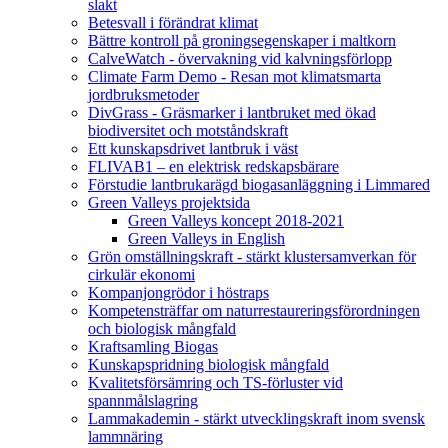
slakt
Betesvall i förändrat klimat
Bättre kontroll på groningsegenskaper i maltkorn
CalveWatch - övervakning vid kalvningsförlopp
Climate Farm Demo - Resan mot klimatsmarta
jordbruksmetoder
DivGrass - Gräsmarker i lantbruket med ökad
biodiversitet och motståndskraft
Ett kunskapsdrivet lantbruk i väst
FLIVAB1 – en elektrisk redskapsbärare
Förstudie lantbrukarägd biogasanläggning i Limmared
Green Valleys projektsida
Green Valleys koncept 2018-2021
Green Valleys in English
Grön omställningskraft - stärkt klustersamverkan för
cirkulär ekonomi
Kompanjongrödor i höstraps
Kompetensträffar om naturrestaureringsförordningen
och biologisk mångfald
Kraftsamling Biogas
Kunskapspridning biologisk mångfald
Kvalitetsförsämring och TS-förluster vid
spannmålslagring
Lammakademin - stärkt utvecklingskraft inom svensk
lammnäring