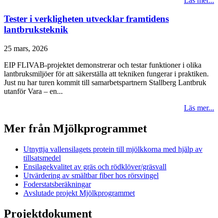
Läs mer...
Tester i verkligheten utvecklar framtidens
lantbruksteknik
25 mars, 2026
EIP FLIVAB-projektet demonstrerar och testar funktioner i olika
lantbruksmiljöer för att säkerställa att tekniken fungerar i praktiken.
Just nu har turen kommit till samarbetspartnern Stallberg Lantbruk
utanför Vara – en...
Läs mer...
Mer från Mjölkprogrammet
Utnyttja vallensilagets protein till mjölkkorna med hjälp av
tillsatsmedel
Ensilagekvalitet av gräs och rödklöver/gräsvall
Utvärdering av smältbar fiber hos rörsvingel
Foderstatsberäkningar
Avslutade projekt Mjölkprogrammet
Projektdokument