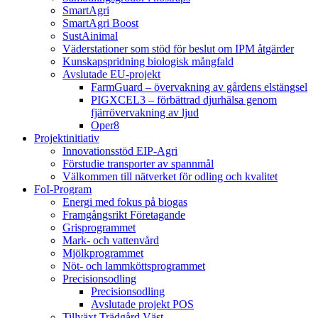
SmartAgri
SmartAgri Boost
SustAinimal
Väderstationer som stöd för beslut om IPM åtgärder
Kunskapspridning biologisk mångfald
Avslutade EU-projekt
FarmGuard – övervakning av gårdens elstängsel
PIGXCEL3 – förbättrad djurhälsa genom
fjärrövervakning av ljud
Oper8
Projektinitiativ
Innovationsstöd EIP-Agri
Förstudie transporter av spannmål
Välkommen till nätverket för odling och kvalitet
FoI-Program
Energi med fokus på biogas
Framgångsrikt Företagande
Grisprogrammet
Mark- och vattenvård
Mjölkprogrammet
Nöt- och lammköttsprogrammet
Precisionsodling
Precisionsodling
Avslutade projekt POS
Tillväxt Trädgård Väst