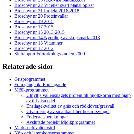
Broschyr nr 22 Vit eller svart plansiloplast
Broschyr nr 21 Projekt 2016-2018
Broschyr nr 20 Proteinvallar
Broschyr nr 19 2015
Broschyr nr 17 2015
Broschyr nr 15 2013-2015
Broschyr nr 14 Nyodling av skogsmark 2013
Broschyr nr 13 Vitaminer
Broschyr nr 12 2012
Slutrapport Förtorkningsstudien 2009
Relaterade sidor
Grisprogrammet
Framgångsrikt Företagande
Mjölkprogrammet
Utnyttja vallensilagets protein till mjölkkorna med hjälp
av tillsatsmedel
Ensilagekvalitet av gräs och rödklöver/gräsvall
Utvärdering av smältbar fiber hos rörsvingel
Foderstatsberäkningar
Avslutade projekt Mjölkprogrammet
Mark- och vattenvård
Nöt- och lammköttsprogrammet