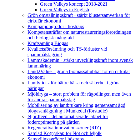
Green Valleys koncept 2018-2021
Green Valleys in English
Grön omställningskraft - stärkt klustersamverkan för
cirkulär ekonomi
Kompanjongrödor i höstraps
Kompetensträffar om naturrestaureringsförordningen
och biologisk mångfald
Kraftsamling Biogas
Kvalitetsförsämring och TS-förluster vid
spannmålslagring
Lammakademin - stärkt utvecklingskraft inom svensk
lammnäring
Land2Value – gröna biomassahubbar för en cirkulär
ekonomi
Lantlyftet - för bättre hälsa och säkerhet i gröna
näringar
Mjöldryga – stort problem för rågodlingen men även
för andra spannmålsslag
Mobilisering av lantbrukare kring gemensamt ägd
biogasanläggning i Munkedal (förstudie)
Njordfeed - det automatiserade labbet för
foderoptimering på gården
Regenerativa innovationszoner (RIZ)
Samlad Ko(n)skap för Nöt och Mjölk
Samodlingsgrödor i höstraps