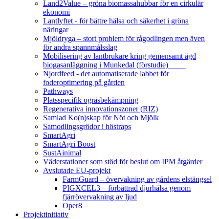
Land2Value – gröna biomassahubbar för en cirkulär
ekonomi
Lantlyftet - för bättre hälsa och säkerhet i gröna
näringar
Mjöldryga – stort problem för rågodlingen men även
för andra spannmålsslag
Mobilisering av lantbrukare kring gemensamt ägd
biogasanläggning i Munkedal (förstudie)
Njordfeed - det automatiserade labbet för
foderoptimering på gården
Pathways
Platsspecifik ogräsbekämpning
Regenerativa innovationszoner (RIZ)
Samlad Ko(n)skap för Nöt och Mjölk
Samodlingsgrödor i höstraps
SmartAgri
SmartAgri Boost
SustAinimal
Väderstationer som stöd för beslut om IPM åtgärder
Avslutade EU-projekt
FarmGuard – övervakning av gårdens elstängsel
PIGXCEL3 – förbättrad djurhälsa genom
fjärrövervakning av ljud
Oper8
Projektinitiativ