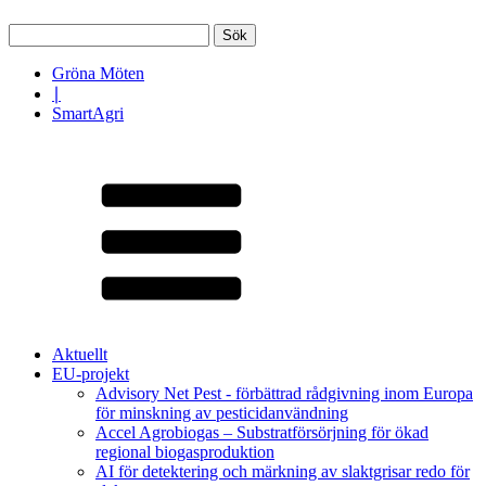
Sök
efter:
Gröna Möten
∣
SmartAgri
Aktuellt
EU-projekt
Advisory Net Pest - förbättrad rådgivning inom Europa
för minskning av pesticidanvändning
Accel Agrobiogas – Substratförsörjning för ökad
regional biogasproduktion
AI för detektering och märkning av slaktgrisar redo för