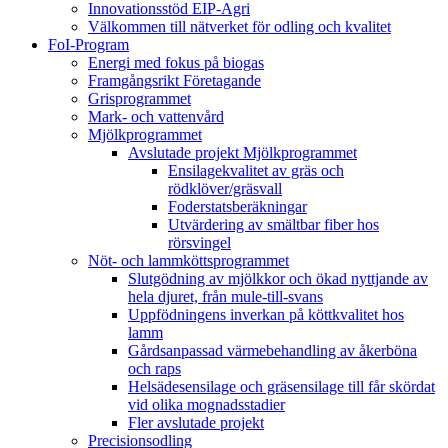
Innovationsstöd EIP-Agri
Välkommen till nätverket för odling och kvalitet
FoI-Program
Energi med fokus på biogas
Framgångsrikt Företagande
Grisprogrammet
Mark- och vattenvård
Mjölkprogrammet
Avslutade projekt Mjölkprogrammet
Ensilagekvalitet av gräs och
rödklöver/gräsvall
Foderstatsberäkningar
Utvärdering av smältbar fiber hos
rörsvingel
Nöt- och lammköttsprogrammet
Slutgödning av mjölkkor och ökad nyttjande av
hela djuret, från mule-till-svans
Uppfödningens inverkan på köttkvalitet hos
lamm
Gårdsanpassad värmebehandling av åkerböna
och raps
Helsädesensilage och gräsensilage till får skördat
vid olika mognadsstadier
Fler avslutade projekt
Precisionsodling