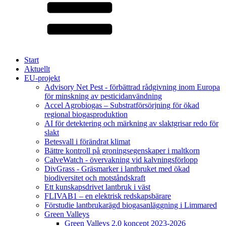
Start
Aktuellt
EU-projekt
Advisory Net Pest - förbättrad rådgivning inom Europa
för minskning av pesticidanvändning
Accel Agrobiogas – Substratförsörjning för ökad
regional biogasproduktion
AI för detektering och märkning av slaktgrisar redo för
slakt
Betesvall i förändrat klimat
Bättre kontroll på groningsegenskaper i maltkorn
CalveWatch - övervakning vid kalvningsförlopp
DivGrass - Gräsmarker i lantbruket med ökad
biodiversitet och motståndskraft
Ett kunskapsdrivet lantbruk i väst
FLIVAB1 – en elektrisk redskapsbärare
Förstudie lantbrukarägd biogasanläggning i Limmared
Green Valleys
Green Valleys 2.0 koncept 2023-2026