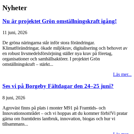
Nyheter
Nu är projektet Grön omställningskraft igång!
11 juni, 2026
De gröna näringarna står inför stora förändringar.
Klimatförändringar, ökade miljökrav, digitalisering och behovet av
en robust livsmedelsförsörjning ställer nya krav på företag,
organisationer och samhällsaktörer. I projektet Grön
omställningskraft – stärkt...
Läs mer...
Ses vi på Borgeby Fältdagar den 24–25 juni?
8 juni, 2026
Agroväst finns på plats i monter M91 på Framtids- och
Innovationsområdet – och vi hoppas att du kommer förbi!Vi pratar
gärna om framtidens lantbruk, innovation, biogas och hur vi
tillsammans...