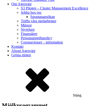
Om Agroväst
S3 Piloten – Cluster Management Excellence
Jobba hos oss
Spontanansökan
Träffa våra medarbetare
Mässor
Styrelsen
Finansiärer
Personuppgiftspolicy
Coronaviruset – information
Kontakt
About Agroväst
Gröna möten
Stäng
Mjölkprogrammet