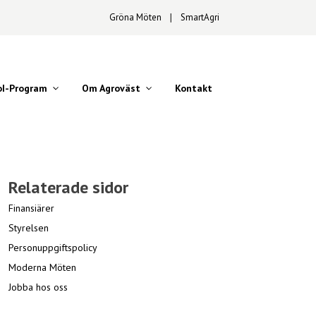
Gröna Möten
∣
SmartAgri
oI-Program
Om Agroväst
Kontakt
Relaterade sidor
Finansiärer
Styrelsen
Personuppgiftspolicy
Moderna Möten
Jobba hos oss