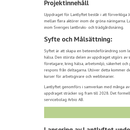
Projektinnehåll
Uppdraget för Lantlyftet består i att förverklig
mellan flera aktörer inom de gröna näringarna. La
inom Sveriges lantbruks- och trädgårdsnäring.
Syfte och Målsättning:
Syftet är att skapa en beteendeförändring som led
hälsa. Den största delen av uppdraget utgörs av s
företagare, kring hälsa, arbetsmiljö, säkerhet och
respons från deltagarna. Utöver detta kommer det 
kurser för arbetsgivare och webbinarier.
Lantlyftet genomförs i samverkan med många av o
uppdraget sträcker sig fram till 2028. Det forme
servicebolag Arbio AB.
Lansering av Lantlyftet und