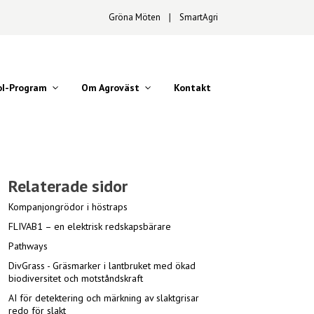
Gröna Möten
∣
SmartAgri
oI-Program
Om Agroväst
Kontakt
Relaterade sidor
Kompanjongrödor i höstraps
FLIVAB1 – en elektrisk redskapsbärare
Pathways
DivGrass - Gräsmarker i lantbruket med ökad
biodiversitet och motståndskraft
AI för detektering och märkning av slaktgrisar
redo för slakt