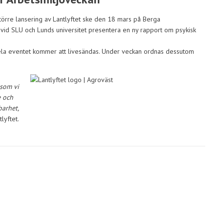
örre lansering av Lantlyftet ske den 18 mars på Berga
id SLU och Lunds universitet presentera en ny rapport om psykisk
ela eventet kommer att livesändas. Under veckan ordnas dessutom
 som vi
e och
barhet,
lyftet.