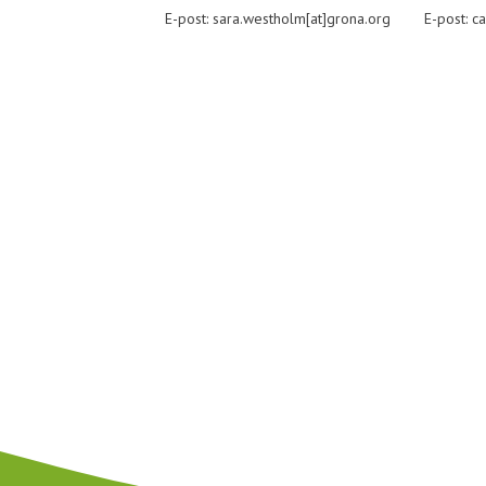
E-post: sara.westholm[at]grona.org
E-post: c