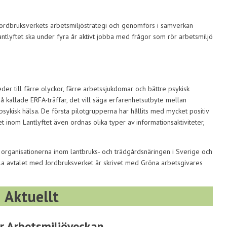
a Jordbruksverkets arbetsmiljöstrategi och genomförs i samverkan
ntlyftet ska under fyra år aktivt jobba med frågor som rör arbetsmiljö
er till färre olyckor, färre arbetssjukdomar och bättre psykisk
å kallade ERFA-träffar, det vill säga erfarenhetsutbyte mellan
 psykisk hälsa. De första pilotgrupperna har hållits med mycket positiv
inom Lantlyftet även ordnas olika typer av informationsaktiviteter,
rganisationerna inom lantbruks- och trädgårdsnäringen i Sverige och
lla avtalet med Jordbruksverket är skrivet med Gröna arbetsgivares
Aktuellt
er Arbetsmiljöveckan