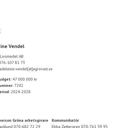
t
ine Vendel
 Livsmedel AB
 076-107 81 73
adeleine.vendel[at]agrovast.se
udget:
47 000 000 kr
nummer:
7202
eriod:
2024-2028
erson Gröna arbetsgivare
Kommunikatör
Backlund 070-682 72 29
Ebba Zettergren 070-761 59 95