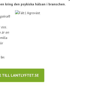
en kring den psykiska hälsan i branschen.
gskraft
 oss.
a är en
amilla
för
rån:
 TILL LANTLYFTET.SE