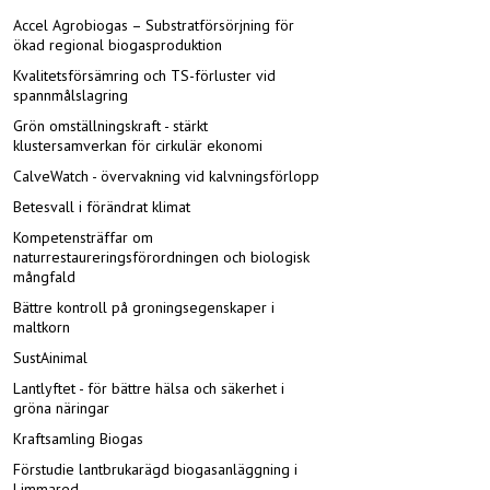
Accel Agrobiogas – Substratförsörjning för
ökad regional biogasproduktion
Kvalitetsförsämring och TS-förluster vid
spannmålslagring
Grön omställningskraft - stärkt
klustersamverkan för cirkulär ekonomi
CalveWatch - övervakning vid kalvningsförlopp
Betesvall i förändrat klimat
Kompetensträffar om
naturrestaureringsförordningen och biologisk
mångfald
Bättre kontroll på groningsegenskaper i
maltkorn
SustAinimal
Lantlyftet - för bättre hälsa och säkerhet i
gröna näringar
Kraftsamling Biogas
Förstudie lantbrukarägd biogasanläggning i
Limmared