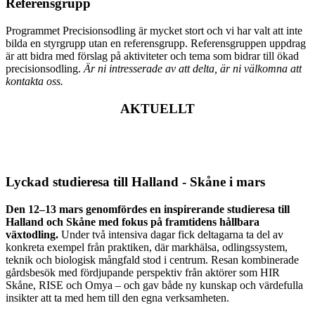
Referensgrupp
Programmet Precisionsodling är mycket stort och vi har valt att inte
bilda en styrgrupp utan en referensgrupp. Referensgruppen uppdrag
är att bidra med förslag på aktiviteter och tema som bidrar till ökad
precisionsodling.
Är ni intresserade av att delta, är ni välkomna att
kontakta oss.
AKTUELLT
Lyckad studieresa till Halland - Skåne i mars
Den 12–13 mars genomfördes en inspirerande studieresa till
Halland och Skåne med fokus på framtidens hållbara
växtodling.
Under två intensiva dagar fick deltagarna ta del av
konkreta exempel från praktiken, där markhälsa, odlingssystem,
teknik och biologisk mångfald stod i centrum. Resan kombinerade
gårdsbesök med fördjupande perspektiv från aktörer som HIR
Skåne, RISE och Omya – och gav både ny kunskap och värdefulla
insikter att ta med hem till den egna verksamheten.