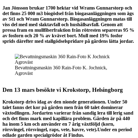
Jan Jönsson brukar 1700 hektar vid Wrams Gunnarstorp och
det finns 25 000 m3 biogödsel från biogasanläggningen som ägs
av St1 och Wram Gunnarstorp. Biogasanläggningen matas till
viss del med med slaktavfall och hushållsavfall. Genom att
pressa fram en mullfiberfraktion från rötresten separeras 95 %
av fosforn och 20 % av kvävet bort. Mull med 19% fosfor
sprids därefter med stallgödselspridare på gårdens lätta jordar.
Bevattningsmaskin 360 Rain-Foto K. Jochnick,
Agroväst
Den 13 mars besökte vi Krokstorp, Helsingborg
Krokstorp drivs idag av den nionde generationen. Under 50
talet fanns det kor på gården men från 60 talet dominerar
växtodlingen. Jordarten varierar från sandig lera till lerig sand
och det finns mark med kapillära problem. Gården är på 440
ha inom 5 km och använder en 7 årig växtföljd (korn,
rörsvingel, rörsvingel, raps, vete, havre, vete).Under en period
odlade garden specialgrödor åt Findus.