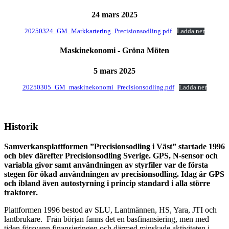
24 mars 2025
20250324_GM_Markkartering_Precisionsodling.pdf
Ladda ner
Maskinekonomi - Gröna Möten
5 mars 2025
20250305_GM_maskinekonomi_Precisionsodling.pdf
Ladda ner
Historik
Samverkansplattformen ”Precisionsodling i Väst” startade 1996
och blev därefter Precisionsodling Sverige. GPS, N-sensor och
variabla givor samt användningen av styrfiler var de första
stegen för ökad användningen av precisionsodling. Idag är GPS
och ibland även autostyrning i princip standard i alla större
traktorer.
Plattformen 1996 bestod av SLU, Lantmännen, HS, Yara, JTI och
lantbrukare. Från början fanns det en basfinansiering, men med
tiden försvann finansieringen och därmed minskade aktiviteten i