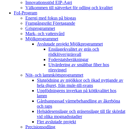
Innovationsstöd EIP-Agri
Välkommen till nätverket för odling och kvalitet
FoI-Program
Energi med fokus på biogas
Framgångsrikt Företagande
Grisprogrammet
Mark- och vattenvård
Mjölkprogrammet
Avslutade projekt Mjölkprogrammet
Ensilagekvalitet av gräs och
rödklöver/gräsvall
Foderstatsberäkningar
Utvärdering av smältbar fiber hos
rörsvingel
Nöt- och lammköttsprogrammet
Slutgödning av mjölkkor och ökad nyttjande av
hela djuret, från mule-till-svans
Uppfödningens inverkan på köttkvalitet hos
lamm
Gårdsanpassad värmebehandling av åkerböna
och raps
Helsädesensilage och gräsensilage till får skördat
vid olika mognadsstadier
Fler avslutade projekt
Precisionsodling