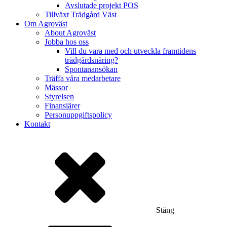
Avslutade projekt POS
Tillväxt Trädgård Väst
Om Agroväst
About Agroväst
Jobba hos oss
Vill du vara med och utveckla framtidens
trädgårdsnäring?
Spontanansökan
Träffa våra medarbetare
Mässor
Styrelsen
Finansiärer
Personuppgiftspolicy
Kontakt
Stäng