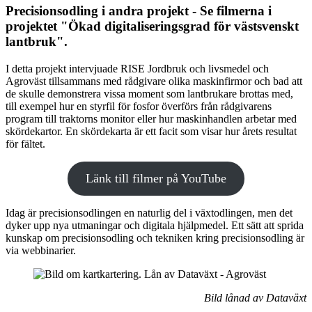
Precisionsodling i andra projekt -
Se filmerna i
projektet "Ökad digitaliseringsgrad för västsvenskt
lantbruk".
I detta projekt intervjuade RISE Jordbruk och livsmedel och
Agroväst tillsammans med rådgivare olika maskinfirmor och bad att
de skulle demonstrera vissa moment som lantbrukare brottas med,
till exempel hur en styrfil för fosfor överförs från rådgivarens
program till traktorns monitor eller hur maskinhandlen arbetar med
skördekartor. En skördekarta är ett facit som visar hur årets resultat
för fältet.
Länk till filmer på YouTube
Idag är precisionsodlingen en naturlig del i växtodlingen, men det
dyker upp nya utmaningar och digitala hjälpmedel. Ett sätt att sprida
kunskap om precisionsodling och tekniken kring precisionsodling är
via webbinarier.
Bild lånad av Dataväxt