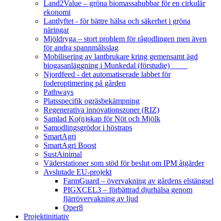
Land2Value – gröna biomassahubbar för en cirkulär
ekonomi
Lantlyftet - för bättre hälsa och säkerhet i gröna
näringar
Mjöldryga – stort problem för rågodlingen men även
för andra spannmålsslag
Mobilisering av lantbrukare kring gemensamt ägd
biogasanläggning i Munkedal (förstudie)
Njordfeed - det automatiserade labbet för
foderoptimering på gården
Pathways
Platsspecifik ogräsbekämpning
Regenerativa innovationszoner (RIZ)
Samlad Ko(n)skap för Nöt och Mjölk
Samodlingsgrödor i höstraps
SmartAgri
SmartAgri Boost
SustAinimal
Väderstationer som stöd för beslut om IPM åtgärder
Avslutade EU-projekt
FarmGuard – övervakning av gårdens elstängsel
PIGXCEL3 – förbättrad djurhälsa genom
fjärrövervakning av ljud
Oper8
Projektinitiativ