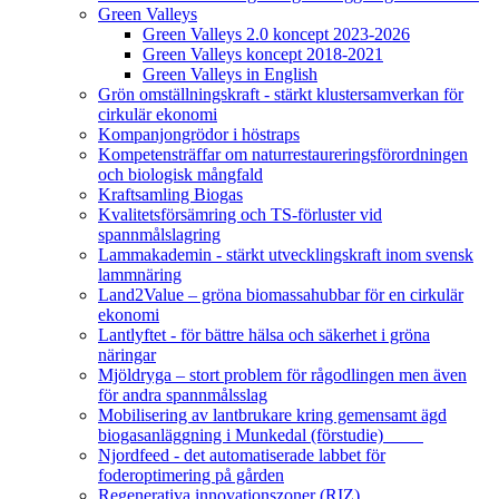
Green Valleys
Green Valleys 2.0 koncept 2023-2026
Green Valleys koncept 2018-2021
Green Valleys in English
Grön omställningskraft - stärkt klustersamverkan för
cirkulär ekonomi
Kompanjongrödor i höstraps
Kompetensträffar om naturrestaureringsförordningen
och biologisk mångfald
Kraftsamling Biogas
Kvalitetsförsämring och TS-förluster vid
spannmålslagring
Lammakademin - stärkt utvecklingskraft inom svensk
lammnäring
Land2Value – gröna biomassahubbar för en cirkulär
ekonomi
Lantlyftet - för bättre hälsa och säkerhet i gröna
näringar
Mjöldryga – stort problem för rågodlingen men även
för andra spannmålsslag
Mobilisering av lantbrukare kring gemensamt ägd
biogasanläggning i Munkedal (förstudie)
Njordfeed - det automatiserade labbet för
foderoptimering på gården
Regenerativa innovationszoner (RIZ)