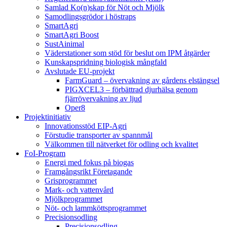
Samlad Ko(n)skap för Nöt och Mjölk
Samodlingsgrödor i höstraps
SmartAgri
SmartAgri Boost
SustAinimal
Väderstationer som stöd för beslut om IPM åtgärder
Kunskapspridning biologisk mångfald
Avslutade EU-projekt
FarmGuard – övervakning av gårdens elstängsel
PIGXCEL3 – förbättrad djurhälsa genom
fjärrövervakning av ljud
Oper8
Projektinitiativ
Innovationsstöd EIP-Agri
Förstudie transporter av spannmål
Välkommen till nätverket för odling och kvalitet
FoI-Program
Energi med fokus på biogas
Framgångsrikt Företagande
Grisprogrammet
Mark- och vattenvård
Mjölkprogrammet
Nöt- och lammköttsprogrammet
Precisionsodling
Precisionsodling