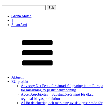
Sök
efter:
Gröna Möten
∣
SmartAgri
Aktuellt
EU-projekt
Advisory Net Pest - förbättrad rådgivning inom Europa
för minskning av pesticidanvändning
Accel Agrobiogas – Substratförsörjning för ökad
regional biogasproduktion
AI för detektering och märkning av slaktgrisar redo för