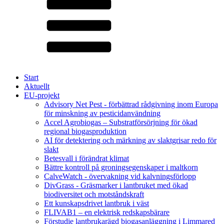
Start
Aktuellt
EU-projekt
Advisory Net Pest - förbättrad rådgivning inom Europa
för minskning av pesticidanvändning
Accel Agrobiogas – Substratförsörjning för ökad
regional biogasproduktion
AI för detektering och märkning av slaktgrisar redo för
slakt
Betesvall i förändrat klimat
Bättre kontroll på groningsegenskaper i maltkorn
CalveWatch - övervakning vid kalvningsförlopp
DivGrass - Gräsmarker i lantbruket med ökad
biodiversitet och motståndskraft
Ett kunskapsdrivet lantbruk i väst
FLIVAB1 – en elektrisk redskapsbärare
Förstudie lantbrukarägd biogasanläggning i Limmared