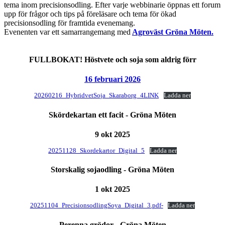
tema inom precisionsodling. Efter varje webbinarie öppnas ett forum
upp för frågor och tips på föreläsare och tema för ökad
precisionsodling för framtida evenemang.
Evenenten var ett samarrangemang med
Agroväst Gröna Möten.
FULLBOKAT!
Höstvete och soja som aldrig förr
16 februari 2026
20260216_HybridvetSoja_Skaraborg_4LINK
Ladda ner
Skördekartan ett facit - Gröna Möten
9 okt 2025
20251128_Skordekartor_Digital_5
Ladda ner
Storskalig sojaodling - Gröna Möten
1 okt 2025
20251104_PrecisionsodlingSoya_Digital_3.pdf-
Ladda ner
Perenna grödor - Gröna Möten