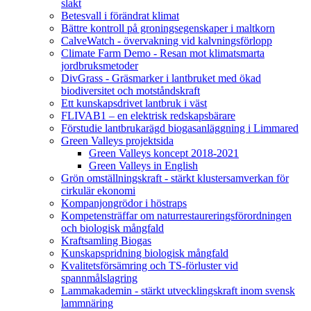
slakt
Betesvall i förändrat klimat
Bättre kontroll på groningsegenskaper i maltkorn
CalveWatch - övervakning vid kalvningsförlopp
Climate Farm Demo - Resan mot klimatsmarta
jordbruksmetoder
DivGrass - Gräsmarker i lantbruket med ökad
biodiversitet och motståndskraft
Ett kunskapsdrivet lantbruk i väst
FLIVAB1 – en elektrisk redskapsbärare
Förstudie lantbrukarägd biogasanläggning i Limmared
Green Valleys projektsida
Green Valleys koncept 2018-2021
Green Valleys in English
Grön omställningskraft - stärkt klustersamverkan för
cirkulär ekonomi
Kompanjongrödor i höstraps
Kompetensträffar om naturrestaureringsförordningen
och biologisk mångfald
Kraftsamling Biogas
Kunskapspridning biologisk mångfald
Kvalitetsförsämring och TS-förluster vid
spannmålslagring
Lammakademin - stärkt utvecklingskraft inom svensk
lammnäring