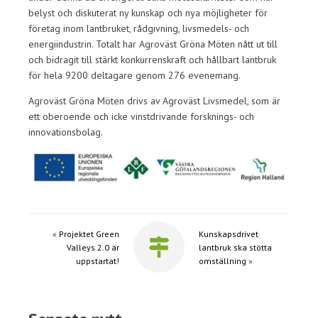
belyst och diskuterat ny kunskap och nya möjligheter för
företag inom lantbruket, rådgivning, livsmedels- och
energiindustrin. Totalt har Agroväst Gröna Möten nått ut till
och bidragit till stärkt konkurrenskraft och hållbart lantbruk
för hela 9200 deltagare genom 276 evenemang.
Agroväst Gröna Möten drivs av Agroväst Livsmedel, som är
ett oberoende och icke vinstdrivande forsknings- och
innovationsbolag.
«
Projektet Green
Kunskapsdrivet
Valleys 2.0 är
lantbruk ska stötta
uppstartat!
omställning
»