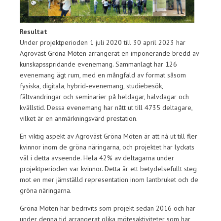
Resultat
Under projektperioden 1 juli 2020 till 30 april 2023 har
Agroväst Gröna Möten arrangerat en imponerande bredd av
kunskapsspridande evenemang. Sammanlagt har 126
evenemang ägt rum, med en mångfald av format såsom
fysiska, digitala, hybrid-evenemang, studiebesök,
fältvandringar och seminarier på heldagar, halvdagar och
kvällstid. Dessa evenemang har nått ut till 4735 deltagare,
vilket är en anmärkningsvärd prestation.
En viktig aspekt av Agroväst Gröna Möten är att nå ut till fler
kvinnor inom de gröna näringarna, och projektet har lyckats
väl i detta avseende. Hela 42% av deltagarna under
projektperioden var kvinnor. Detta är ett betydelsefullt steg
mot en mer jämställd representation inom lantbruket och de
gröna näringarna.
Gröna Möten har bedrivits som projekt sedan 2016 och har
under denna tid arrangerat olika mötesaktiviteter som har