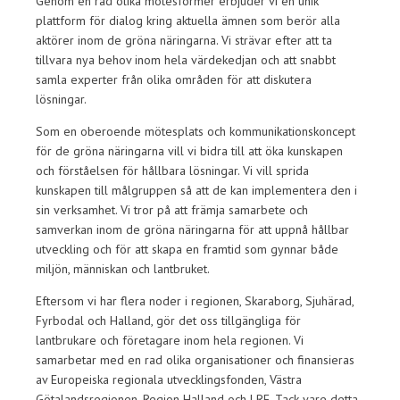
Genom en rad olika mötesformer erbjuder vi en unik
plattform för dialog kring aktuella ämnen som berör alla
aktörer inom de gröna näringarna. Vi strävar efter att ta
tillvara nya behov inom hela värdekedjan och att snabbt
samla experter från olika områden för att diskutera
lösningar.
Som en oberoende mötesplats och kommunikationskoncept
för de gröna näringarna vill vi bidra till att öka kunskapen
och förståelsen för hållbara lösningar. Vi vill sprida
kunskapen till målgruppen så att de kan implementera den i
sin verksamhet. Vi tror på att främja samarbete och
samverkan inom de gröna näringarna för att uppnå hållbar
utveckling och för att skapa en framtid som gynnar både
miljön, människan och lantbruket.
Eftersom vi har flera noder i regionen, Skaraborg, Sjuhärad,
Fyrbodal och Halland, gör det oss tillgängliga för
lantbrukare och företagare inom hela regionen. Vi
samarbetar med en rad olika organisationer och finansieras
av Europeiska regionala utvecklingsfonden, Västra
Götalandsregionen, Region Halland och LRF. Tack vare detta