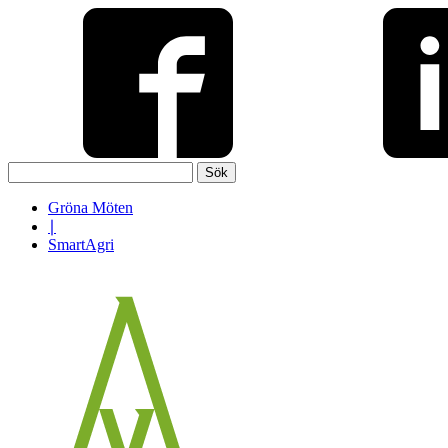
Sök
efter:
Gröna Möten
∣
SmartAgri