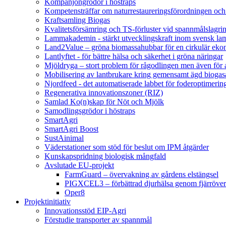
Kompanjongrödor i höstraps
Kompetensträffar om naturrestaureringsförordningen och
Kraftsamling Biogas
Kvalitetsförsämring och TS-förluster vid spannmålslagri
Lammakademin - stärkt utvecklingskraft inom svensk l
Land2Value – gröna biomassahubbar för en cirkulär eko
Lantlyftet - för bättre hälsa och säkerhet i gröna näringar
Mjöldryga – stort problem för rågodlingen men även för
Mobilisering av lantbrukare kring gemensamt ägd bio
Njordfeed - det automatiserade labbet för foderoptimerin
Regenerativa innovationszoner (RIZ)
Samlad Ko(n)skap för Nöt och Mjölk
Samodlingsgrödor i höstraps
SmartAgri
SmartAgri Boost
SustAinimal
Väderstationer som stöd för beslut om IPM åtgärder
Kunskapspridning biologisk mångfald
Avslutade EU-projekt
FarmGuard – övervakning av gårdens elstängsel
PIGXCEL3 – förbättrad djurhälsa genom fjärröver
Oper8
Projektinitiativ
Innovationsstöd EIP-Agri
Förstudie transporter av spannmål