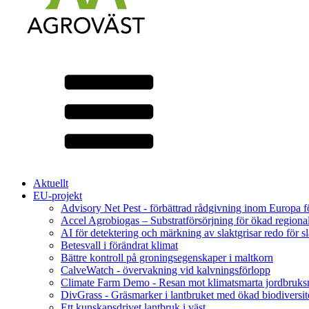
Aktuellt
EU-projekt
Advisory Net Pest - förbättrad rådgivning inom Europa 
Accel Agrobiogas – Substratförsörjning för ökad regiona
AI för detektering och märkning av slaktgrisar redo för sl
Betesvall i förändrat klimat
Bättre kontroll på groningsegenskaper i maltkorn
CalveWatch - övervakning vid kalvningsförlopp
Climate Farm Demo - Resan mot klimatsmarta jordbruks
DivGrass - Gräsmarker i lantbruket med ökad biodiversit
Ett kunskapsdrivet lantbruk i väst