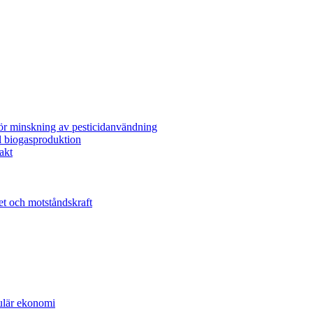
för minskning av pesticidanvändning
l biogasproduktion
akt
et och motståndskraft
kulär ekonomi