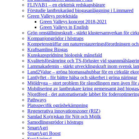
FLIVAB1 – en elektrisk redskapsbärare
Förstudie lantbrukarägd biogasanläggning i Limmared
Green Valleys projektsida
Green Valleys koncept 2018-2021
Green Valleys in English
Grön omställningskraft - stärkt klustersamverkan för cir
Kompanjongrödor i höstraps
Kompetensträffar om naturrestaureringsförordningen och
Kraftsamling Biogas
Kunskapspridning biologisk mångfald
Kvalitetsförsämring och TS-förluster vid spannmålslagri
Lammakademin - stärkt utvecklingskraft inom svensk l
Land2Value – gröna biomassahubbar för en cirkulär eko
Lantlyftet - för bättre hälsa och säkerhet i gröna näringar
Mjöldryga – stort problem för rågodlingen men även för
Mobilisering av lantbrukare kring gemensamt ägd bio
Njordfeed - det automatiserade labbet för foderoptimerin
Pathways
Platsspecifik ogräsbekämpning
Regenerativa innovationszoner (RIZ)
Samlad Ko(n)skap för Nöt och Mjölk
Samodlingsgrödor i höstraps
SmartAgri
SmartAgri Boost
SustAinimal