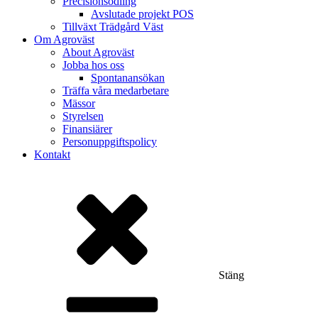
Precisionsodling
Avslutade projekt POS
Tillväxt Trädgård Väst
Om Agroväst
About Agroväst
Jobba hos oss
Spontanansökan
Träffa våra medarbetare
Mässor
Styrelsen
Finansiärer
Personuppgiftspolicy
Kontakt
Stäng