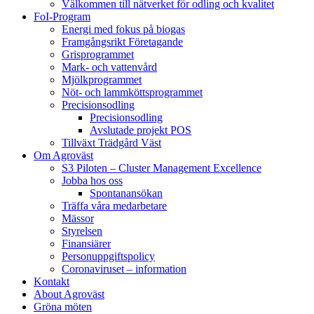
Välkommen till nätverket för odling och kvalitet
FoI-Program
Energi med fokus på biogas
Framgångsrikt Företagande
Grisprogrammet
Mark- och vattenvård
Mjölkprogrammet
Nöt- och lammköttsprogrammet
Precisionsodling
Precisionsodling
Avslutade projekt POS
Tillväxt Trädgård Väst
Om Agroväst
S3 Piloten – Cluster Management Excellence
Jobba hos oss
Spontanansökan
Träffa våra medarbetare
Mässor
Styrelsen
Finansiärer
Personuppgiftspolicy
Coronaviruset – information
Kontakt
About Agroväst
Gröna möten