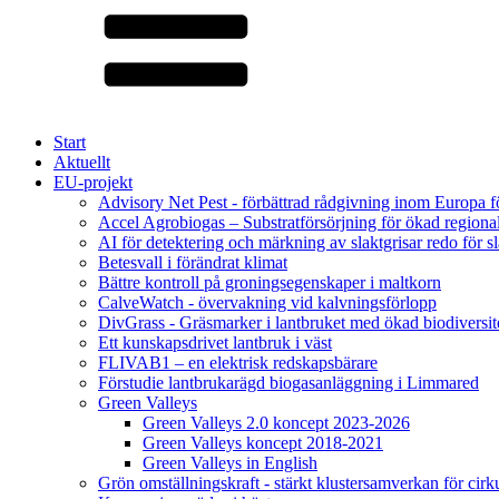
Start
Aktuellt
EU-projekt
Advisory Net Pest - förbättrad rådgivning inom Europa 
Accel Agrobiogas – Substratförsörjning för ökad regiona
AI för detektering och märkning av slaktgrisar redo för sl
Betesvall i förändrat klimat
Bättre kontroll på groningsegenskaper i maltkorn
CalveWatch - övervakning vid kalvningsförlopp
DivGrass - Gräsmarker i lantbruket med ökad biodiversit
Ett kunskapsdrivet lantbruk i väst
FLIVAB1 – en elektrisk redskapsbärare
Förstudie lantbrukarägd biogasanläggning i Limmared
Green Valleys
Green Valleys 2.0 koncept 2023-2026
Green Valleys koncept 2018-2021
Green Valleys in English
Grön omställningskraft - stärkt klustersamverkan för cir