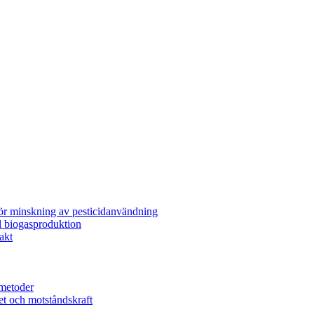
för minskning av pesticidanvändning
l biogasproduktion
akt
metoder
et och motståndskraft