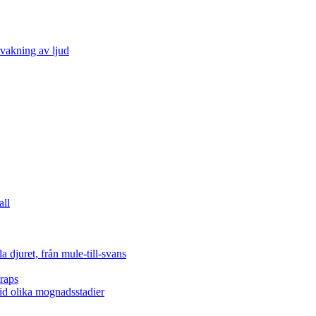
vakning av ljud
all
 djuret, från mule-till-svans
raps
vid olika mognadsstadier