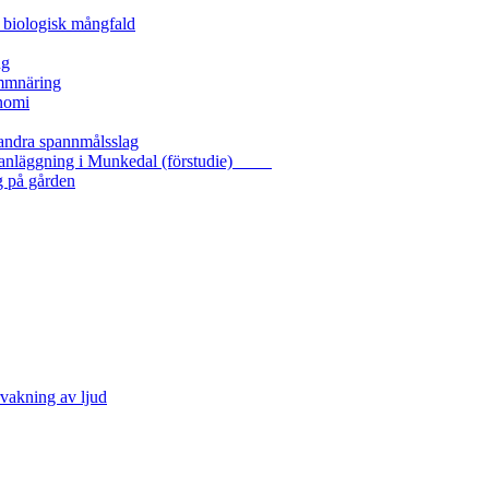
 biologisk mångfald
ng
ammnäring
nomi
 andra spannmålsslag
gasanläggning i Munkedal (förstudie)
g på gården
vakning av ljud