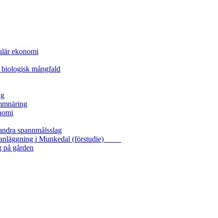
kulär ekonomi
 biologisk mångfald
ng
ammnäring
nomi
 andra spannmålsslag
gasanläggning i Munkedal (förstudie)
g på gården