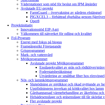
Väderstationer som stöd för beslut om IPM åtgärder
Avslutade EU-projekt
FarmGuard – övervakning av gårdens elstängsel
PIGXCEL3 – förbättrad djurhälsa genom fjärröver
Oper8
Projektinitiativ
Innovationsstöd EIP-Agri
Välkommen till nätverket för odling och kvalitet
FoI-Program
Energi med fokus på biogas
Framgångsrikt Företagande
Grisprogrammet
Mark- och vattenvård
Mjölkprogrammet
Avslutade projekt Mjölkprogrammet
Ensilagekvalitet av gräs och rödklöver/gräsv
Foderstatsberäkningar
Utvärdering av smältbar fiber hos rörsvingel
Nöt- och lammköttsprogrammet
Slutgödning av mjölkkor och ökad nyttjande av hela
Uppfödningens inverkan på köttkvalitet hos lamm
Gårdsanpassad värmebehandling av åkerböna och 
Helsädesensilage och gräsensilage till får skördat 
Fler avslutade projekt