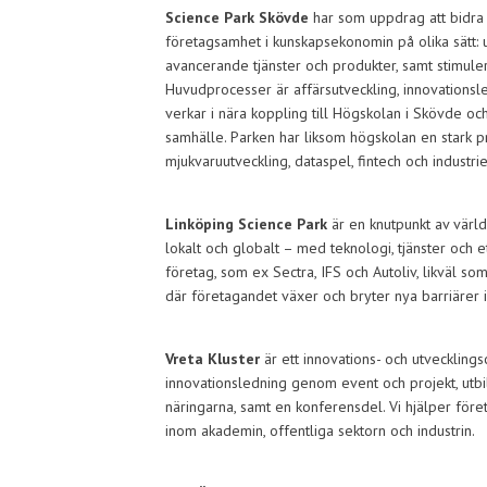
Science Park Skövde
har som uppdrag att bidra t
företagsamhet i kunskapsekonomin på olika sätt: ut
avancerande tjänster och produkter, samt stimul
Huvudprocesser är affärsutveckling, innovationsl
verkar i nära koppling till Högskolan i Skövde oc
samhälle. Parken har liksom högskolan en stark p
mjukvaruutveckling, dataspel, fintech och industriel
Linköping Science Park
är en knutpunkt av värl
lokalt och globalt – med teknologi, tjänster och 
företag, som ex Sectra, IFS och Autoliv, likväl so
där företagandet växer och bryter nya barriärer 
Vreta Kluster
är ett innovations- och utvecklin
innovationsledning genom event och projekt, utb
näringarna, samt en konferensdel. Vi hjälper föret
inom akademin, offentliga sektorn och industrin.