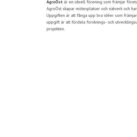
AgroÖst
är en ideell förening som främjar företa
AgroÖst skapar mötesplatser och nätverk och har
Uppgiften är att fånga upp bra idéer som främjar
uppgift är att fördela forsknings- och utvecklin
projekten.