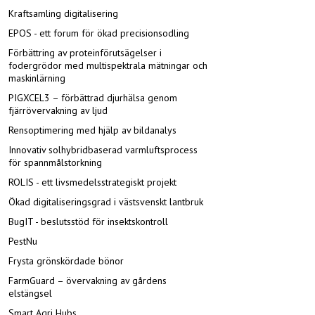
Kraftsamling digitalisering
EPOS - ett forum för ökad precisionsodling
Förbättring av proteinförutsägelser i
fodergrödor med multispektrala mätningar och
maskinlärning
PIGXCEL3 – förbättrad djurhälsa genom
fjärrövervakning av ljud
Rensoptimering med hjälp av bildanalys
Innovativ solhybridbaserad varmluftsprocess
för spannmålstorkning
ROLIS - ett livsmedelsstrategiskt projekt
Ökad digitaliseringsgrad i västsvenskt lantbruk
BugIT - beslutsstöd för insektskontroll
PestNu
Frysta grönskördade bönor
FarmGuard – övervakning av gårdens
elstängsel
Smart Agri Hubs