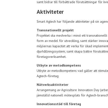
samt bidrar till förbättrade förutsättningar för k
Aktiviteter
Smart Agtech har följande aktiviteter på sin age
Transnationellt projekt
Projektet ska medverka i minst ett transnationell
form av medel för utveckling, samt stärker innova
miljöernas kapacitet att verka för ökad implemen
djurhållningssystem, samt skapa bättre förutsättn
företagsverksamhet.
Utbyte av metodkompetens
Utbyte av metodkompetens vad gäller att stimul
Agtech-företag
Nätverksaktiviteter
Arrangemang av Agriculture Innovation Day (arbe
jämställd nationell mötesplats för Agtech-bransc
Innovationsstöd till företag