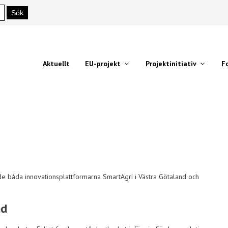
Aktuellt
EU-projekt
Projektinitiativ
F
e båda innovationsplattformarna SmartAgri i Västra Götaland och
nd