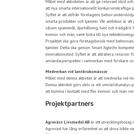
Målet med aktiviteten är att ge relevant stöd oc
att nya smarta internationellt konkurrenskraftiga 
Syftet är att utifrån företagens behov understödja
smarta produkter och tjänster. Vår ambition är a
såsom spannmål, djurhållning, häst och trädgård. P
kvinnor och män, samt bidra till nya tekniklösni
Projektet ska göra företagsbesök med behovsanal
tjänster. Detta ska genom Smart Agtechs kompete
innovationsstöd. Syftet är att attrahera resurser f
användarperspektiv i samverkan med forskare o
Medverkan vid lantbruksmässor
Målet med denna aktivitet är att medverka vid mi
Denna aktivitet görs dels ur ett omvärldsanalys-
att komma i kontakt med fler kvinnor och män ve
Projektpartners
Agroväst Livsmedel AB
är ett utvecklingsbolag 
Agroväst har lång erfarenhet av att driva både nat