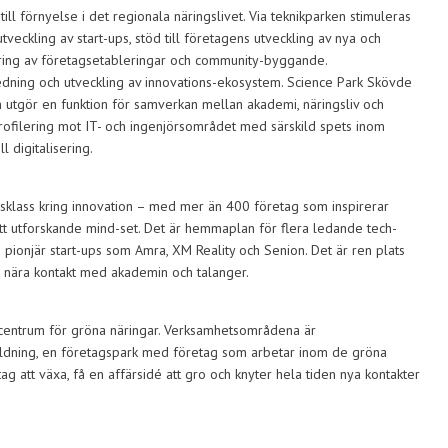
ill förnyelse i det regionala näringslivet. Via teknikparken stimuleras
veckling av start-ups, stöd till företagens utveckling av nya och
ering av företagsetableringar och community-byggande.
edning och utveckling av innovations-ekosystem. Science Park Skövde
h utgör en funktion för samverkan mellan akademi, näringsliv och
rofilering mot IT- och ingenjörsområdet med särskild spets inom
l digitalisering.
dsklass kring innovation – med mer än 400 företag som inspirerar
ett utforskande mind-set. Det är hemmaplan för flera ledande tech-
m pionjär start-ups som Amra, XM Reality och Senion. Det är ren plats
i nära kontakt med akademin och talanger.
gscentrum för gröna näringar. Verksamhetsområdena är
ildning, en företagspark med företag som arbetar inom de gröna
ag att växa, få en affärsidé att gro och knyter hela tiden nya kontakter