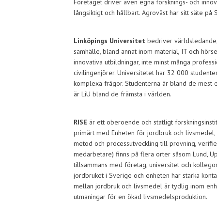
Företaget driver även egna forsknings- och inno
långsiktigt och hållbart. Agroväst har sitt säte på
Linköpings Universitet
bedriver världsledande,
samhälle, bland annat inom material, IT och hörsel
innovativa utbildningar, inte minst många professi
civilingenjörer. Universitetet har 32 000 stude
komplexa frågor. Studenterna är bland de mest ef
är LiU bland de främsta i världen.
RISE
är ett oberoende och statligt forskningsin
primärt med Enheten för jordbruk och livsmedel, 
metod och processutveckling till provning, verifi
medarbetare) finns på flera orter såsom Lund, Up
tillsammans med företag, universitet och kollegor f
jordbruket i Sverige och enheten har starka kon
mellan jordbruk och livsmedel är tydlig inom enh
utmaningar för en ökad livsmedelsproduktion.