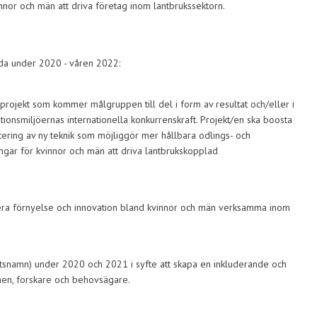
vinnor och män att driva företag inom lantbrukssektorn.
nda under 2020 - våren 2022:
t projekt som kommer målgruppen till del i form av resultat och/eller i
tionsmiljöernas internationella konkurrenskraft. Projekt/en ska boosta
tering av ny teknik som möjliggör mer hållbara odlings- och
ingar för kvinnor och män att driva lantbrukskopplad
era förnyelse och innovation bland kvinnor och män verksamma inom
tsnamn) under 2020 och 2021 i syfte att skapa en inkluderande och
hen, forskare och behovsägare.