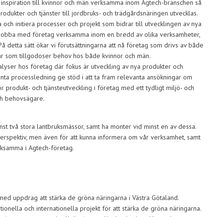
h inspiration till kvinnor och män verksamma inom Agtech-branschen så
produkter och tjänster till jordbruks- och trädgårdsnäringen utvecklas.
 och initiera processer och projekt som bidrar till utvecklingen av nya
tt jobba med företag verksamma inom en bredd av olika verksamheter,
å detta sätt ökar vi förutsättningarna att nå företag som drivs av både
ngar som tillgodoser behov hos både kvinnor och män.
yser hos företag där fokus är utveckling av nya produkter och
nta processledning ge stöd i att ta fram relevanta ansökningar om
ör produkt- och tjänsteutveckling i företag med ett tydligt miljö- och
ch behovsägare.
nst två stora lantbruksmässor, samt ha monter vid minst en av dessa.
perspektiv, men även för att kunna informera om vår verksamhet, samt
rksamma i Agtech-företag.
med uppdrag att stärka de gröna näringarna i Västra Götaland.
ionella och internationella projekt för att stärka de gröna näringarna.