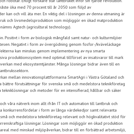
ch robotar. Enligt forskare står lantbruket inför sin fjärde revolution.
åste öka med 70 procent till år 2050 som följd av
der kan och vill äta mer. En viktig del i lösningen av denna utmaning är
ntbruk och livsmedelsproduktion som möjliggör en ökad matproduktion
enämns Agtech (agricultural technology).
. Positivt i form av biologisk mångfald samt natur- och kulturmiljöer
tesen. Negativt i form av övergödning genom fosfor-/kväveläckage
ffekterna kan minskas genom implementering av nya smarta
nsiva produktionssystem med optimal tillförsel av insatsvaror till mark
mverkan med ekosystemtjänster. Många lösningar bidrar även till en
lantbrukssektorn.
rkan mellan innovationsplattformarna SmartAgri i Västra Götaland och
 bättre förutsättningar för svenska små och medelstora teknikföretag
a tekniklösningar och metoder för en intensifierad, hållbar och säker
 våra nätverk inom allt ifrån IT och automation till lantbruk och
onala konkurrensfördelar i form av långa värdekedjor samt relevanta
a små och medelstora teknikföretag relevant och högkvalitativt stöd för
kurrenskraftiga lösningar. Lösningar som möjliggör en ökad produktion
real med minskad miljöpåverkan, bidrar till en förbättrad arbetsmiljö,