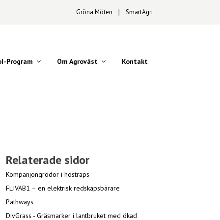
Gröna Möten
∣
SmartAgri
oI-Program
Om Agroväst
Kontakt
Relaterade sidor
Kompanjongrödor i höstraps
FLIVAB1 – en elektrisk redskapsbärare
Pathways
DivGrass - Gräsmarker i lantbruket med ökad