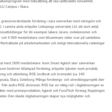
vationsprogram med målsättning att öka lantbrukets lönsamhet,
 SLU Campus i Skara.
 gränsöverskridande forskning i nära samverkan med näringsliv och
. I samma anda erbjuder Linköpings universitet, LiU, ett stort antal
onsutbildningar för till exempel läkare, lärare, civilekonomer och
nter och 4 000 medarbetare som tillsammans söker svar på samtidens
tertraktade på arbetsmarknaden och enligt internationella rankningar
stitut med 2800 medarbetare. Inom Smart Agtech sker samverkan
som bedriver tillämpad forskning, erbjuder tjänster inom produkt,
ering och utbildning. RISE Jordbruk och livsmedel (ca. 140
psala, Skara, Göteborg. Många forsknings- och utvecklingsprojekt sker
rån andra RISE divisioner. RISE har en viktig roll i digitaliseringen av
takter med primärproduktion, Agtech och FoodTech företag. Kopplingen
eten. Den ökade digitaliseringen skapar nya möjligheter och