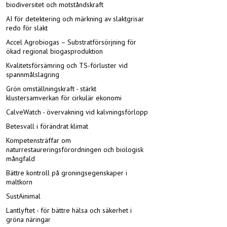
biodiversitet och motståndskraft
AI för detektering och märkning av slaktgrisar
redo för slakt
Accel Agrobiogas – Substratförsörjning för
ökad regional biogasproduktion
Kvalitetsförsämring och TS-förluster vid
spannmålslagring
Grön omställningskraft - stärkt
klustersamverkan för cirkulär ekonomi
CalveWatch - övervakning vid kalvningsförlopp
Betesvall i förändrat klimat
Kompetensträffar om
naturrestaureringsförordningen och biologisk
mångfald
Bättre kontroll på groningsegenskaper i
maltkorn
SustAinimal
Lantlyftet - för bättre hälsa och säkerhet i
gröna näringar