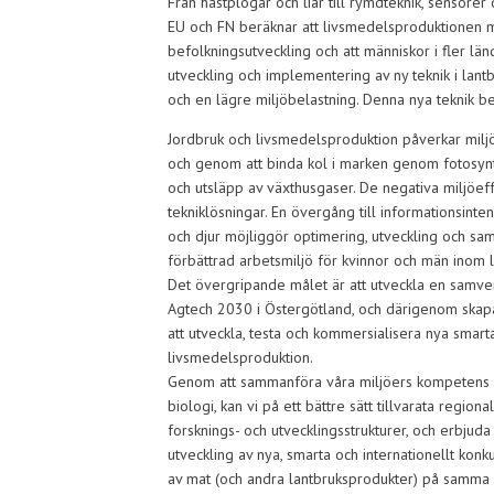
Från hästplogar och liar till rymdteknik, sensorer o
EU och FN beräknar att livsmedelsproduktionen m
befolkningsutveckling och att människor i fler län
utveckling och implementering av ny teknik i la
och en lägre miljöbelastning. Denna nya teknik b
Jordbruk och livsmedelsproduktion påverkar miljön
och genom att binda kol i marken genom fotosyn
och utsläpp av växthusgaser. De negativa miljöe
tekniklösningar. En övergång till informationsinte
och djur möjliggör optimering, utveckling och sa
förbättrad arbetsmiljö för kvinnor och män inom 
Det övergripande målet är att utveckla en samve
Agtech 2030 i Östergötland, och därigenom skapa
att utveckla, testa och kommersialisera nya smart
livsmedelsproduktion.
Genom att sammanföra våra miljöers kompetens och
biologi, kan vi på ett bättre sätt tillvarata regi
forsknings- och utvecklingsstrukturer, och erbjud
utveckling av nya, smarta och internationellt kon
av mat (och andra lantbruksprodukter) på samma a