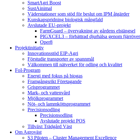
SmartAgri Boost
SustAinimal
Väderstationer som stöd för beslut om IPM åtgärder
Kunskapspridning biologisk mångfald
Avslutade EU-projekt
FarmGuard – övervakning av gårdens elstängsel
PIGXCEL3 – förbättrad djurhälsa genom fjärröver
Oper8
Projektinitiativ
Innovationsstöd EIP-Agri
Förstudie transporter av spannmål
Välkommen till nätverket för odling och kvalitet
FoI-Program
Energi med fokus på biogas
Framgångsrikt Företagande
Grisprogrammet
Mark- och vattenvård
Mjölkprogrammet
Nöt- och lammköttsprogrammet
Precisionsodling
Precisionsodling
Avslutade projekt POS
Tillväxt Trädgård Väst
Om Agroväst
S3 Piloten – Cluster Management Excellence