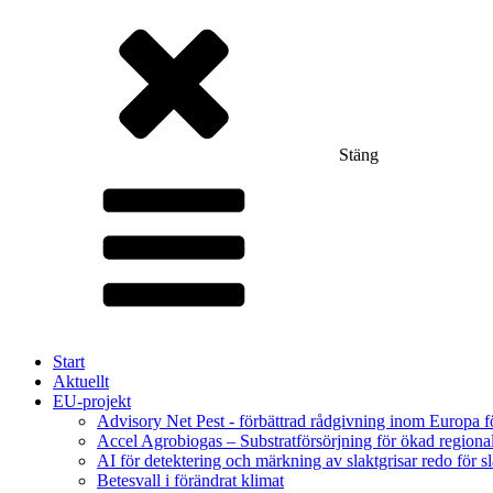
Stäng
Start
Aktuellt
EU-projekt
Advisory Net Pest - förbättrad rådgivning inom Europa 
Accel Agrobiogas – Substratförsörjning för ökad regiona
AI för detektering och märkning av slaktgrisar redo för sl
Betesvall i förändrat klimat