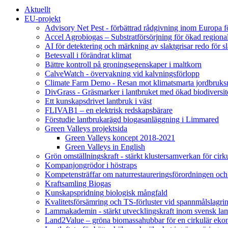
Aktuellt
EU-projekt
Advisory Net Pest - förbättrad rådgivning inom Europa 
Accel Agrobiogas – Substratförsörjning för ökad regiona
AI för detektering och märkning av slaktgrisar redo för sl
Betesvall i förändrat klimat
Bättre kontroll på groningsegenskaper i maltkorn
CalveWatch - övervakning vid kalvningsförlopp
Climate Farm Demo - Resan mot klimatsmarta jordbruks
DivGrass - Gräsmarker i lantbruket med ökad biodiversit
Ett kunskapsdrivet lantbruk i väst
FLIVAB1 – en elektrisk redskapsbärare
Förstudie lantbrukarägd biogasanläggning i Limmared
Green Valleys projektsida
Green Valleys koncept 2018-2021
Green Valleys in English
Grön omställningskraft - stärkt klustersamverkan för cir
Kompanjongrödor i höstraps
Kompetensträffar om naturrestaureringsförordningen och
Kraftsamling Biogas
Kunskapspridning biologisk mångfald
Kvalitetsförsämring och TS-förluster vid spannmålslagri
Lammakademin - stärkt utvecklingskraft inom svensk l
Land2Value – gröna biomassahubbar för en cirkulär eko