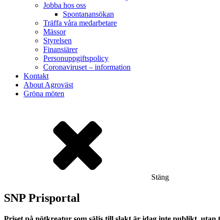
Jobba hos oss
Spontanansökan
Träffa våra medarbetare
Mässor
Styrelsen
Finansiärer
Personuppgiftspolicy
Coronaviruset – information
Kontakt
About Agroväst
Gröna möten
Stäng
SNP Prisportal
Priset på nötkreatur som säljs till slakt är idag inte publikt, u