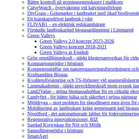
Bättre kontroll på groningsegenskaper i maltkorn
CalveWatch - övervakning vid kalvningsförlopp
DivGrass - Gräsmarker i lantbruket med ökad biodiversit
Ett kunskapsdrivet lantbruk i väst
FLIVAB1 – en elektrisk redskapsbärare
Förstudie lantbrukarägd biogasanläggning i Limmared
Green Valleys
Green Valleys 2.0 koncept 2023-2026
Green Valleys koncept 2018-2021
Green Valleys in English
Grön omställningskraft - stärkt klustersamverkan för cir
Kompanjongrödor i höstraps
Kompetensträffar om naturrestaureringsförordningen och
Kraftsamling Biogas
Kvalitetsförsämring och TS-förluster vid spannmålslagri
Lammakademin - stärkt utvecklingskraft inom svensk l
Land2Value – gröna biomassahubbar för en cirkulär eko
Lantlyftet - för bättre hälsa och säkerhet i gröna näringar
Mjöldryga – stort problem för rågodlingen men även för
Mobilisering av lantbrukare kring gemensamt ägd bio
Njordfeed - det automatiserade labbet för foderoptimerin
Regenerativa innovationszoner, RIZ
Samlad Ko(n)skap för Nöt och Mjölk
Samodlingsgrödor i höstraps
SmartAgri