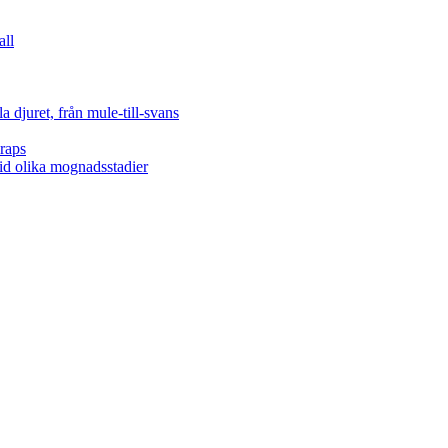
all
 djuret, från mule-till-svans
raps
vid olika mognadsstadier