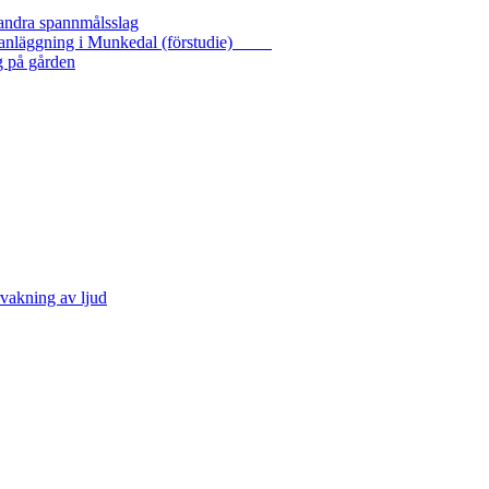
 andra spannmålsslag
gasanläggning i Munkedal (förstudie)
g på gården
vakning av ljud