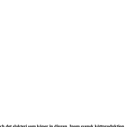
e och det slakteri som köper in djuren. Inom svensk köttproduktion