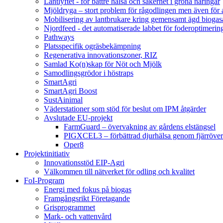
Lantlyftet - för bättre hälsa och säkerhet i gröna näringar
Mjöldryga – stort problem för rågodlingen men även för
Mobilisering av lantbrukare kring gemensamt ägd bio
Njordfeed - det automatiserade labbet för foderoptimerin
Pathways
Platsspecifik ogräsbekämpning
Regenerativa innovationszoner, RIZ
Samlad Ko(n)skap för Nöt och Mjölk
Samodlingsgrödor i höstraps
SmartAgri
SmartAgri Boost
SustAinimal
Väderstationer som stöd för beslut om IPM åtgärder
Avslutade EU-projekt
FarmGuard – övervakning av gårdens elstängsel
PIGXCEL3 – förbättrad djurhälsa genom fjärröver
Oper8
Projektinitiativ
Innovationsstöd EIP-Agri
Välkommen till nätverket för odling och kvalitet
FoI-Program
Energi med fokus på biogas
Framgångsrikt Företagande
Grisprogrammet
Mark- och vattenvård