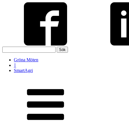
Sök
efter:
Gröna Möten
∣
SmartAgri