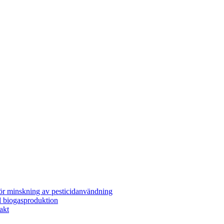
för minskning av pesticidanvändning
l biogasproduktion
akt