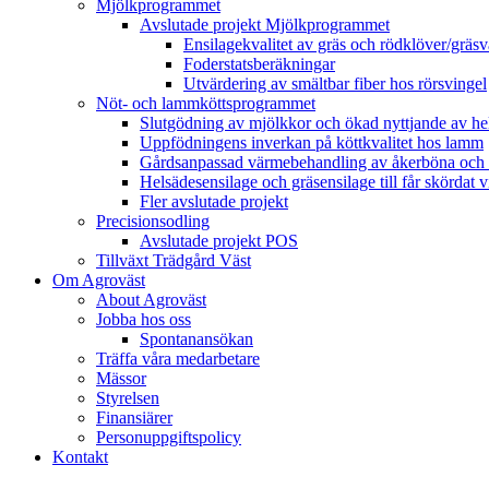
Mjölkprogrammet
Avslutade projekt Mjölkprogrammet
Ensilagekvalitet av gräs och rödklöver/gräsv
Foderstatsberäkningar
Utvärdering av smältbar fiber hos rörsvingel
Nöt- och lammköttsprogrammet
Slutgödning av mjölkkor och ökad nyttjande av hela
Uppfödningens inverkan på köttkvalitet hos lamm
Gårdsanpassad värmebehandling av åkerböna och 
Helsädesensilage och gräsensilage till får skördat 
Fler avslutade projekt
Precisionsodling
Avslutade projekt POS
Tillväxt Trädgård Väst
Om Agroväst
About Agroväst
Jobba hos oss
Spontanansökan
Träffa våra medarbetare
Mässor
Styrelsen
Finansiärer
Personuppgiftspolicy
Kontakt