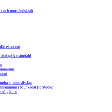
et och motståndskraft
kulär ekonomi
 biologisk mångfald
ng
ammnäring
nomi
 andra spannmålsslag
gasanläggning i Munkedal (förstudie)
g på gården