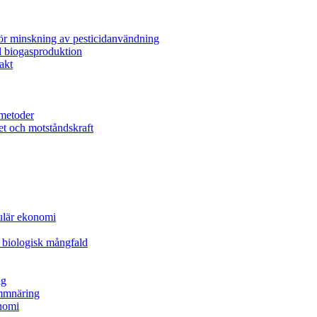
för minskning av pesticidanvändning
l biogasproduktion
akt
metoder
et och motståndskraft
kulär ekonomi
 biologisk mångfald
ng
ammnäring
nomi