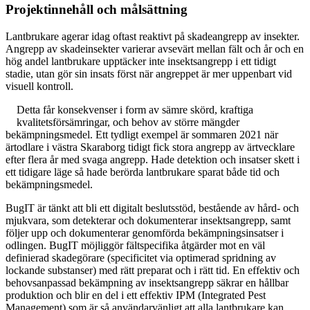
Projektinnehåll och målsättning
Lantbrukare agerar idag oftast reaktivt på skadeangrepp av insekter.
Angrepp av skadeinsekter varierar avsevärt mellan fält och år och en
hög andel lantbrukare upptäcker inte insektsangrepp i ett tidigt
stadie, utan gör sin insats först när angreppet är mer uppenbart vid
visuell kontroll.
Detta får konsekvenser i form av sämre skörd, kraftiga
kvalitetsförsämringar, och behov av större mängder
bekämpningsmedel. Ett tydligt exempel är sommaren 2021 när
ärtodlare i västra Skaraborg tidigt fick stora angrepp av ärtvecklare
efter flera år med svaga angrepp. Hade detektion och insatser skett i
ett tidigare läge så hade berörda lantbrukare sparat både tid och
bekämpningsmedel.
BugIT är tänkt att bli ett digitalt beslutsstöd, bestående av hård- och
mjukvara, som detekterar och dokumenterar insektsangrepp, samt
följer upp och dokumenterar genomförda bekämpningsinsatser i
odlingen. BugIT möjliggör fältspecifika åtgärder mot en väl
definierad skadegörare (specificitet via optimerad spridning av
lockande substanser) med rätt preparat och i rätt tid. En effektiv och
behovsanpassad bekämpning av insektsangrepp säkrar en hållbar
produktion och blir en del i ett effektiv IPM (Integrated Pest
Management) som är så användarvänligt att alla lantbrukare kan