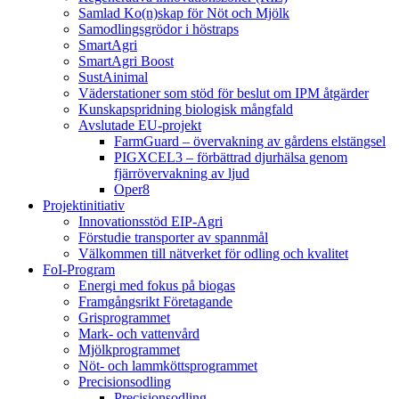
Samlad Ko(n)skap för Nöt och Mjölk
Samodlingsgrödor i höstraps
SmartAgri
SmartAgri Boost
SustAinimal
Väderstationer som stöd för beslut om IPM åtgärder
Kunskapspridning biologisk mångfald
Avslutade EU-projekt
FarmGuard – övervakning av gårdens elstängsel
PIGXCEL3 – förbättrad djurhälsa genom
fjärrövervakning av ljud
Oper8
Projektinitiativ
Innovationsstöd EIP-Agri
Förstudie transporter av spannmål
Välkommen till nätverket för odling och kvalitet
FoI-Program
Energi med fokus på biogas
Framgångsrikt Företagande
Grisprogrammet
Mark- och vattenvård
Mjölkprogrammet
Nöt- och lammköttsprogrammet
Precisionsodling
Precisionsodling