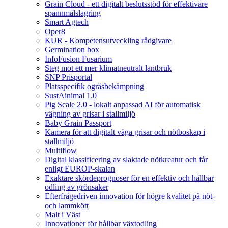
Grain Cloud - ett digitalt beslutsstöd för effektivare
spannmålslagring
Smart Agtech
Oper8
KUR - Kompetensutveckling rådgivare
Germination box
InfoFusion Fusarium
Steg mot ett mer klimatneutralt lantbruk
SNP Prisportal
Platsspecifik ogräsbekämpning
SustAinimal 1.0
Pig Scale 2.0 - lokalt anpassad AI för automatisk
vägning av grisar i stallmiljö
Baby Grain Passport
Kamera för att digitalt väga grisar och nötboskap i
stallmiljö
Multiflow
Digital klassificering av slaktade nötkreatur och får
enligt EUROP-skalan
Exaktare skördeprognoser för en effektiv och hållbar
odling av grönsaker
Efterfrågedriven innovation för högre kvalitet på nöt-
och lammkött
Malt i Väst
Innovationer för hållbar växtodling