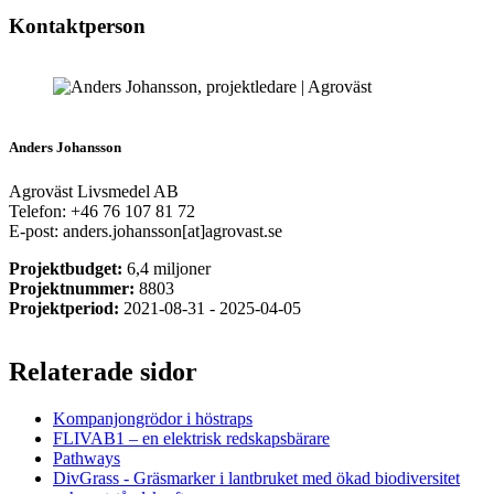
Kontaktperson
Anders Johansson
Agroväst Livsmedel AB
Telefon: +46 76 107 81 72
E-post: anders.johansson[at]agrovast.se
Projektbudget:
6,4 miljoner
Projektnummer:
8803
Projektperiod:
2021-08-31 - 2025-04-05
Relaterade sidor
Kompanjongrödor i höstraps
FLIVAB1 – en elektrisk redskapsbärare
Pathways
DivGrass - Gräsmarker i lantbruket med ökad biodiversitet