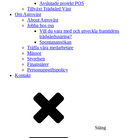
Avslutade projekt POS
Tillväxt Trädgård Väst
Om Agroväst
About Agroväst
Jobba hos oss
Vill du vara med och utveckla framtidens
trädgårdsnäring?
Spontanansökan
Träffa våra medarbetare
Mässor
Styrelsen
Finansiärer
Personuppgiftspolicy
Kontakt
Stäng