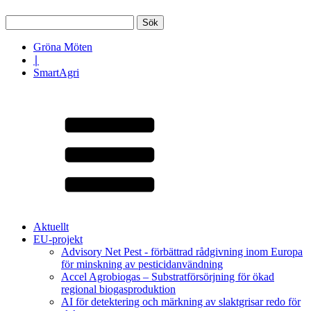
Sök
efter:
Gröna Möten
∣
SmartAgri
Aktuellt
EU-projekt
Advisory Net Pest - förbättrad rådgivning inom Europa
för minskning av pesticidanvändning
Accel Agrobiogas – Substratförsörjning för ökad
regional biogasproduktion
AI för detektering och märkning av slaktgrisar redo för