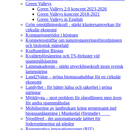
Green Valleys
Green Valleys 2.0 koncept 2023-2026
Green Valleys koncept 2018-2021
Green Valleys in English
Grön omställningskraft - stärkt klustersamverkan för
cirkulär ekonomi
Kompanjongrödor i höstraps
Kompetensträffar om naturrestaureringsförordningen
och biologisk mångfald
Kraftsamling Biogas
Kvalitetsförsämring och TS-förluster vid
spannmålslagring
Lammakademin - stärkt utvecklingskraft inom svensk
lammnäring
Land2Value – gröna biomassahubbar för en cirkulär
ekonomi
Lantlyftet - för bättre hälsa och säkerhet i gröna
näringar
Mjöldryga – stort problem för rågodlingen men även
för andra spannmålsslag
Mobilisering av lantbrukare kring gemensamt ägd
biogasanläggning i Munkedal (förstudie)
Njordfeed - det automatiserade labbet för
foderoptimering på gården
Regenerativa innovationszoner (RIZ)