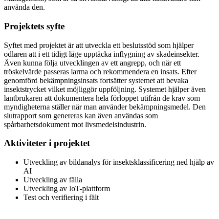
använda den.
Projektets syfte
Syftet med projektet är att utveckla ett beslutsstöd som hjälper
odlaren att i ett tidigt läge upptäcka inflygning av skadeinsekter.
Även kunna följa utvecklingen av ett angrepp, och när ett
tröskelvärde passeras larma och rekommendera en insats. Efter
genomförd bekämpningsinsats fortsätter systemet att bevaka
insektstrycket vilket möjliggör uppföljning. Systemet hjälper även
lantbrukaren att dokumentera hela förloppet utifrån de krav som
myndigheterna ställer när man använder bekämpningsmedel. Den
slutrapport som genereras kan även användas som
spårbarhetsdokument mot livsmedelsindustrin.
Aktiviteter i projektet
Utveckling av bildanalys för insektsklassificering ned hjälp av
AI
Utveckling av fälla
Utveckling av IoT-plattform
Test och verifiering i fält