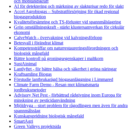
och motståndskraft
AI för detektering och märkning av slaktgrisar redo för slakt
Accel Agrobiogas – Substratförsörjning för ökad regional
biogasproduktion
Kvalitetsförsämring och TS-förluster vid spannmålslagring
Grön omställningskraft - stärkt klustersamverkan för cirkulär
ekonomi
CalveWatch - övervakning vid kalvningsförlopp
Betesvall i förändrat klimat
Kompetensträffar om naturrestaureringsförordningen och
biologisk mångfald
Bättre kontroll på groningsegenskaper i maltkorn
SustAinimal
Lantlyftet - för bättre hälsa och säkerhet i gröna näringar
Kraftsamling Biogas
Förstudie lantbrukarägd biogasanläggning i Limmared
Climate Farm Demo - Resan mot klimatsmarta
jordbruksmetoder
Advisory Net Pest - förbättrad rådgivning inom Europa för
minskning av pesticidanvändning
Mjöldryga – stort problem för rågodlingen men även för andra
spannmålsslag
Kunskapspridning biologisk mångfald
SmartAgri
Green Valleys projektsida