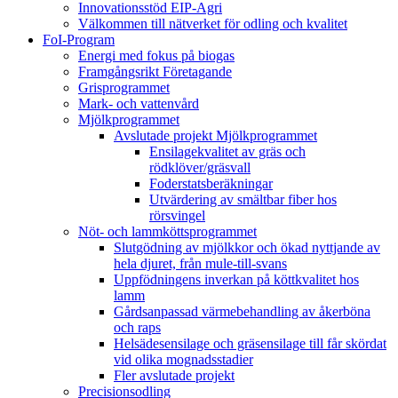
Innovationsstöd EIP-Agri
Välkommen till nätverket för odling och kvalitet
FoI-Program
Energi med fokus på biogas
Framgångsrikt Företagande
Grisprogrammet
Mark- och vattenvård
Mjölkprogrammet
Avslutade projekt Mjölkprogrammet
Ensilagekvalitet av gräs och
rödklöver/gräsvall
Foderstatsberäkningar
Utvärdering av smältbar fiber hos
rörsvingel
Nöt- och lammköttsprogrammet
Slutgödning av mjölkkor och ökad nyttjande av
hela djuret, från mule-till-svans
Uppfödningens inverkan på köttkvalitet hos
lamm
Gårdsanpassad värmebehandling av åkerböna
och raps
Helsädesensilage och gräsensilage till får skördat
vid olika mognadsstadier
Fler avslutade projekt
Precisionsodling