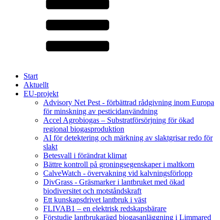
Start
Aktuellt
EU-projekt
Advisory Net Pest - förbättrad rådgivning inom Europa
för minskning av pesticidanvändning
Accel Agrobiogas – Substratförsörjning för ökad
regional biogasproduktion
AI för detektering och märkning av slaktgrisar redo för
slakt
Betesvall i förändrat klimat
Bättre kontroll på groningsegenskaper i maltkorn
CalveWatch - övervakning vid kalvningsförlopp
DivGrass - Gräsmarker i lantbruket med ökad
biodiversitet och motståndskraft
Ett kunskapsdrivet lantbruk i väst
FLIVAB1 – en elektrisk redskapsbärare
Förstudie lantbrukarägd biogasanläggning i Limmared