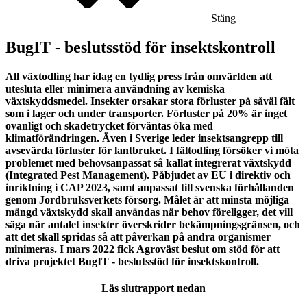
Stäng
BugIT - beslutsstöd för insektskontroll
All växtodling har idag en tydlig press från omvärlden att
utesluta eller minimera användning av kemiska
växtskyddsmedel. Insekter orsakar stora förluster på såväl fält
som i lager och under transporter. Förluster på 20% är inget
ovanligt och skadetrycket förväntas öka med
klimatförändringen. Även i Sverige leder insektsangrepp till
avsevärda förluster för lantbruket. I fältodling försöker vi möta
problemet med behovsanpassat så kallat integrerat växtskydd
(Integrated Pest Management). Påbjudet av EU i direktiv och
inriktning i CAP 2023, samt anpassat till svenska förhållanden
genom Jordbruksverkets försorg. Målet är att minsta möjliga
mängd växtskydd skall användas när behov föreligger, det vill
säga när antalet insekter överskrider bekämpningsgränsen, och
att det skall spridas så att påverkan på andra organismer
minimeras. I mars 2022 fick Agroväst beslut om stöd för att
driva projektet BugIT - beslutsstöd för insektskontroll.
Läs slutrapport nedan