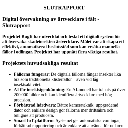
SLUTRAPPORT
Digital övervakning av ärtvecklare i fält
-
Slutrapport
Projektet BugIt har utvecklat och testat ett digitalt system för
att övervaka skadeinsekten ärtvecklare. Målet var att skapa ett
effektivt, automatiserat beslutsstöd som kan ersätta manuella
fällor i odlingar. Projektet har uppnått flera viktiga resultat.
Projektets huvudsakliga resultat
Fällorna fungerar
: De digitala fällorna fångar insekter lika
bra som traditionella klisterfällor – även vid låg
insektsaktivitet.
AI för insektsigenkänning
: En AI-modell har tränats på över
200 000 bilder och kan identifiera ärtvecklare med hög
precision.
Förbättrad hårdvara
: Bättre kamerateknik, uppgraderad
dator och enklare design gör fällorna mer driftsäkra och
billigare att producera.
Smart IoT-plattform
: Systemet ger automatiska varningar,
förbättrad rapportering och är enklare att använda för odlaren.