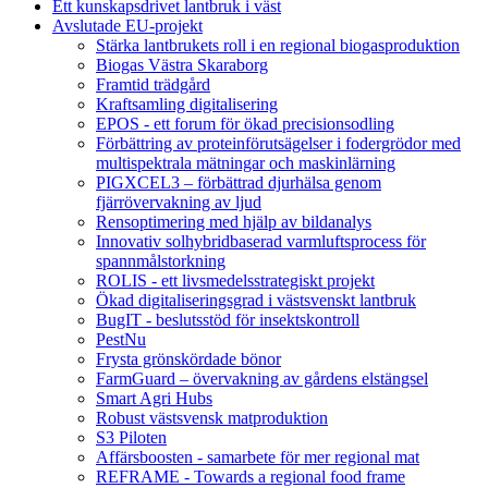
Ett kunskapsdrivet lantbruk i väst
Avslutade EU-projekt
Stärka lantbrukets roll i en regional biogasproduktion
Biogas Västra Skaraborg
Framtid trädgård
Kraftsamling digitalisering
EPOS - ett forum för ökad precisionsodling
Förbättring av proteinförutsägelser i fodergrödor med
multispektrala mätningar och maskinlärning
PIGXCEL3 – förbättrad djurhälsa genom
fjärrövervakning av ljud
Rensoptimering med hjälp av bildanalys
Innovativ solhybridbaserad varmluftsprocess för
spannmålstorkning
ROLIS - ett livsmedelsstrategiskt projekt
Ökad digitaliseringsgrad i västsvenskt lantbruk
BugIT - beslutsstöd för insektskontroll
PestNu
Frysta grönskördade bönor
FarmGuard – övervakning av gårdens elstängsel
Smart Agri Hubs
Robust västsvensk matproduktion
S3 Piloten
Affärsboosten - samarbete för mer regional mat
REFRAME - Towards a regional food frame