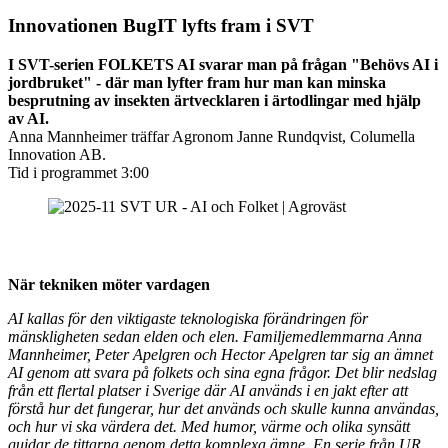
Innovationen
BugIT
lyfts fram i SVT
I SVT-serien FOLKETS AI svarar man på frågan "Behövs AI i
jordbruket" - där man lyfter fram hur man kan minska
besprutning av insekten ärtvecklaren i ärtodlingar med hjälp
av AI.
Anna Mannheimer träffar Agronom Janne Rundqvist, Columella
Innovation AB.
Tid i programmet 3:00
När tekniken möter vardagen
AI kallas för den viktigaste teknologiska förändringen för
mänskligheten sedan elden och elen. Familjemedlemmarna Anna
Mannheimer, Peter Apelgren och Hector Apelgren tar sig an ämnet
AI genom att svara på folkets och sina egna frågor. Det blir nedslag
från ett flertal platser i Sverige där AI används i en jakt efter att
förstå hur det fungerar, hur det används och skulle kunna användas,
och hur vi ska värdera det. Med humor, värme och olika synsätt
guidar de tittarna genom detta komplexa ämne. En serie från UR.