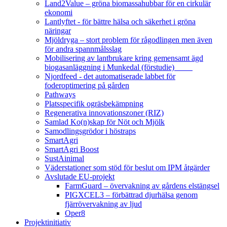
Land2Value – gröna biomassahubbar för en cirkulär
ekonomi
Lantlyftet - för bättre hälsa och säkerhet i gröna
näringar
Mjöldryga – stort problem för rågodlingen men även
för andra spannmålsslag
Mobilisering av lantbrukare kring gemensamt ägd
biogasanläggning i Munkedal (förstudie)
Njordfeed - det automatiserade labbet för
foderoptimering på gården
Pathways
Platsspecifik ogräsbekämpning
Regenerativa innovationszoner (RIZ)
Samlad Ko(n)skap för Nöt och Mjölk
Samodlingsgrödor i höstraps
SmartAgri
SmartAgri Boost
SustAinimal
Väderstationer som stöd för beslut om IPM åtgärder
Avslutade EU-projekt
FarmGuard – övervakning av gårdens elstängsel
PIGXCEL3 – förbättrad djurhälsa genom
fjärrövervakning av ljud
Oper8
Projektinitiativ