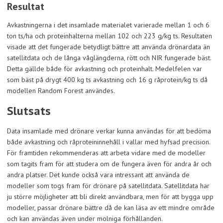
Resultat
Avkastningerna i det insamlade materialet varierade mellan 1 och 6
ton ts/ha och proteinhalterna mellan 102 och 223 g/kg ts. Resultaten
visade att det fungerade betydligt bättre att använda drönardata än
satellitdata och de långa våglängderna, rött och NIR fungerade bäst.
Detta gällde både för avkastning och proteinhalt. Medelfelen var
som bäst på drygt 400 kg ts avkastning och 16 g råprotein/kg ts då
modellen Random Forest användes.
Slutsats
Data insamlade med drönare verkar kunna användas för att bedöma
både avkastning och råproteininnehåll i vallar med hyfsad precision.
För framtiden rekommenderas att arbeta vidare med de modeller
som tagits fram för att studera om de fungera även för andra år och
andra platser. Det kunde också vara intressant att använda de
modeller som togs fram för drönare på satellitdata. Satellitdata har
ju större möjligheter att bli direkt användbara, men för att bygga upp
modeller, passar drönare bättre då de kan läsa av ett mindre område
och kan användas även under molniga förhållanden.