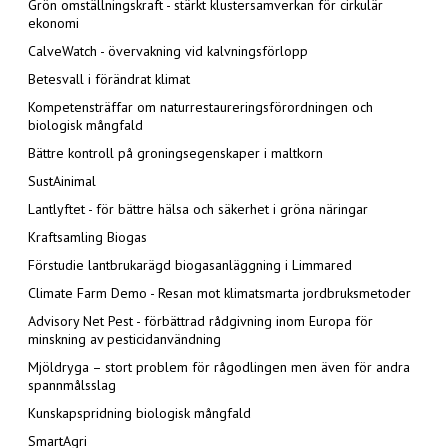
Grön omställningskraft - stärkt klustersamverkan för cirkulär
ekonomi
CalveWatch - övervakning vid kalvningsförlopp
Betesvall i förändrat klimat
Kompetensträffar om naturrestaureringsförordningen och
biologisk mångfald
Bättre kontroll på groningsegenskaper i maltkorn
SustAinimal
Lantlyftet - för bättre hälsa och säkerhet i gröna näringar
Kraftsamling Biogas
Förstudie lantbrukarägd biogasanläggning i Limmared
Climate Farm Demo - Resan mot klimatsmarta jordbruksmetoder
Advisory Net Pest - förbättrad rådgivning inom Europa för
minskning av pesticidanvändning
Mjöldryga – stort problem för rågodlingen men även för andra
spannmålsslag
Kunskapspridning biologisk mångfald
SmartAgri