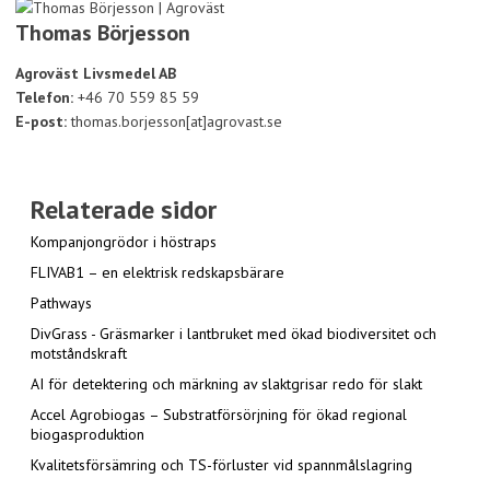
Thomas Börjesson
Agroväst Livsmedel AB
Telefon:
+46 70 559 85 59
E-post:
thomas.borjesson[at]agrovast.se
Relaterade sidor
Kompanjongrödor i höstraps
FLIVAB1 – en elektrisk redskapsbärare
Pathways
DivGrass - Gräsmarker i lantbruket med ökad biodiversitet och
motståndskraft
AI för detektering och märkning av slaktgrisar redo för slakt
Accel Agrobiogas – Substratförsörjning för ökad regional
biogasproduktion
Kvalitetsförsämring och TS-förluster vid spannmålslagring