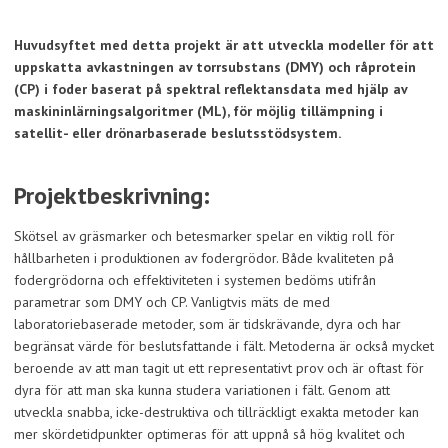
Huvudsyftet med detta projekt är att utveckla modeller för att
uppskatta avkastningen av torrsubstans (DMY) och råprotein
(CP) i foder baserat på spektral reflektansdata med hjälp av
maskininlärningsalgoritmer (ML), för möjlig tillämpning i
satellit- eller drönarbaserade beslutsstödsystem.
Projektbeskrivning:
Skötsel av gräsmarker och betesmarker spelar en viktig roll för
hållbarheten i produktionen av fodergrödor. Både kvaliteten på
fodergrödorna och effektiviteten i systemen bedöms utifrån
parametrar som DMY och CP. Vanligtvis mäts de med
laboratoriebaserade metoder, som är tidskrävande, dyra och har
begränsat värde för beslutsfattande i fält. Metoderna är också mycket
beroende av att man tagit ut ett representativt prov och är oftast för
dyra för att man ska kunna studera variationen i fält. Genom att
utveckla snabba, icke-destruktiva och tillräckligt exakta metoder kan
mer skördetidpunkter optimeras för att uppnå så hög kvalitet och