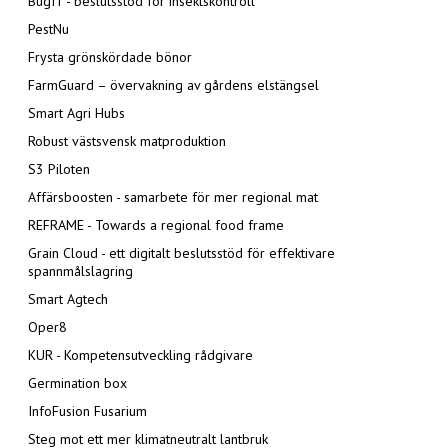
BugIT - beslutsstöd för insektskontroll
PestNu
Frysta grönskördade bönor
FarmGuard – övervakning av gårdens elstängsel
Smart Agri Hubs
Robust västsvensk matproduktion
S3 Piloten
Affärsboosten - samarbete för mer regional mat
REFRAME - Towards a regional food frame
Grain Cloud - ett digitalt beslutsstöd för effektivare
spannmålslagring
Smart Agtech
Oper8
KUR - Kompetensutveckling rådgivare
Germination box
InfoFusion Fusarium
Steg mot ett mer klimatneutralt lantbruk