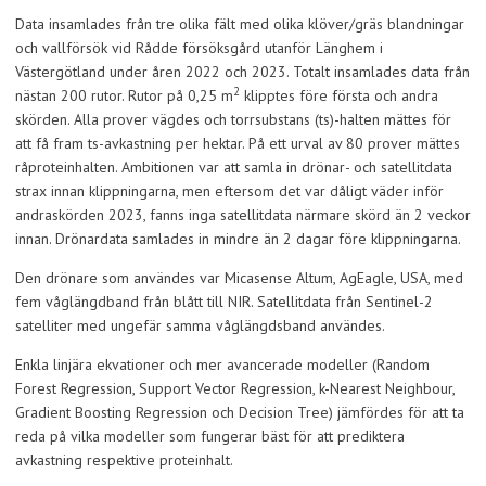
Data insamlades från tre olika fält med olika klöver/gräs blandningar
och vallförsök vid Rådde försöksgård utanför Länghem i
Västergötland under åren 2022 och 2023. Totalt insamlades data från
2
nästan 200 rutor. Rutor på 0,25 m
klipptes före första och andra
skörden. Alla prover vägdes och torrsubstans (ts)-halten mättes för
att få fram ts-avkastning per hektar. På ett urval av 80 prover mättes
råproteinhalten. Ambitionen var att samla in drönar- och satellitdata
strax innan klippningarna, men eftersom det var dåligt väder inför
andraskörden 2023, fanns inga satellitdata närmare skörd än 2 veckor
innan. Drönardata samlades in mindre än 2 dagar före klippningarna.
Den drönare som användes var Micasense Altum, AgEagle, USA, med
fem våglängdband från blått till NIR. Satellitdata från Sentinel-2
satelliter med ungefär samma våglängdsband användes.
Enkla linjära ekvationer och mer avancerade modeller (Random
Forest Regression, Support Vector Regression, k-Nearest Neighbour,
Gradient Boosting Regression och Decision Tree) jämfördes för att ta
reda på vilka modeller som fungerar bäst för att prediktera
avkastning respektive proteinhalt.