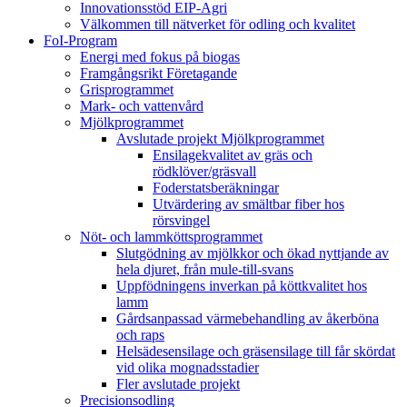
Innovationsstöd EIP-Agri
Välkommen till nätverket för odling och kvalitet
FoI-Program
Energi med fokus på biogas
Framgångsrikt Företagande
Grisprogrammet
Mark- och vattenvård
Mjölkprogrammet
Avslutade projekt Mjölkprogrammet
Ensilagekvalitet av gräs och
rödklöver/gräsvall
Foderstatsberäkningar
Utvärdering av smältbar fiber hos
rörsvingel
Nöt- och lammköttsprogrammet
Slutgödning av mjölkkor och ökad nyttjande av
hela djuret, från mule-till-svans
Uppfödningens inverkan på köttkvalitet hos
lamm
Gårdsanpassad värmebehandling av åkerböna
och raps
Helsädesensilage och gräsensilage till får skördat
vid olika mognadsstadier
Fler avslutade projekt
Precisionsodling