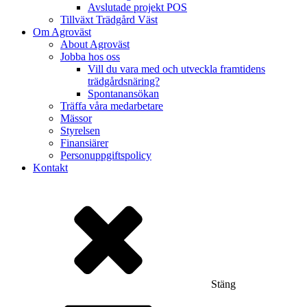
Avslutade projekt POS
Tillväxt Trädgård Väst
Om Agroväst
About Agroväst
Jobba hos oss
Vill du vara med och utveckla framtidens
trädgårdsnäring?
Spontanansökan
Träffa våra medarbetare
Mässor
Styrelsen
Finansiärer
Personuppgiftspolicy
Kontakt
Stäng