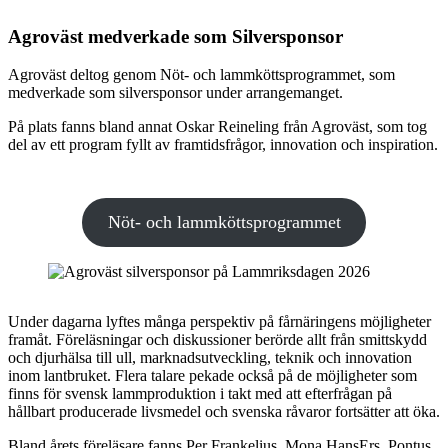
Agroväst medverkade som Silversponsor
Agroväst deltog genom Nöt- och lammköttsprogrammet, som
medverkade som silversponsor under arrangemanget.
På plats fanns bland annat Oskar Reineling från Agroväst, som tog
del av ett program fyllt av framtidsfrågor, innovation och inspiration.
Nöt- och lammköttsprogrammet
Under dagarna lyftes många perspektiv på fårnäringens möjligheter
framåt. Föreläsningar och diskussioner berörde allt från smittskydd
och djurhälsa till ull, marknadsutveckling, teknik och innovation
inom lantbruket. Flera talare pekade också på de möjligheter som
finns för svensk lammproduktion i takt med att efterfrågan på
hållbart producerade livsmedel och svenska råvaror fortsätter att öka.
Bland årets föreläsare fanns Per Frankelius, Mona HansErs, Pontus