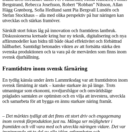
Bergstrand, Rebecca Josefsson, Robert ”Robban” Nilsson, Allan
Hägg Grønborg, Sofia Hedlund samt Pia Bergvall Lundén och
Stefan Stockhaus – alla med olika perspektiv på hur näringen kan
utvecklas och stärkas framöver.
Särskilt stort fokus låg på innovation och framtidens lantbruk.
Diskussionerna kretsade kring hur ny teknik, digitalisering och nya
affärsmodeller kan bidra till både ökad effektivitet och förbättrad
hållbarhet. Samtidigt betonades vikten av att fortsätta stärka den
svenska produktionen och ta vara på de mervärden som finns inom
svensk djurhållning.
Framtidstro inom svensk fårnäring
En tydlig känsla under årets Lammriksdag var att framtidstron inom
svensk fårnäring är stark – kanske starkare än på länge. Trots
utmaningar som ekonomi, rovdjursfrågor och omvärldsläge
präglades samtalen av optimism och en vilja att investera, utveckla
och samarbeta för att bygga en ännu starkare näring framåt.
– Det märktes tydligt att det finns ett stort driv och engagemang
inom svensk fårproduktion just nu. Många ser möjligheter i
framtiden och vill vara med och utveckla näringen vidare. Det var
inspirerande att ta del av alla idéer, erfarenheter och