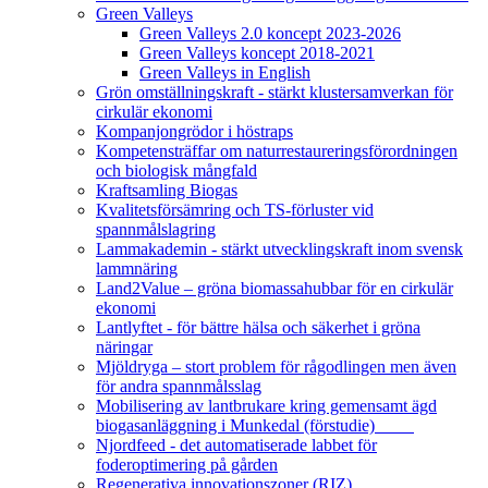
Green Valleys
Green Valleys 2.0 koncept 2023-2026
Green Valleys koncept 2018-2021
Green Valleys in English
Grön omställningskraft - stärkt klustersamverkan för
cirkulär ekonomi
Kompanjongrödor i höstraps
Kompetensträffar om naturrestaureringsförordningen
och biologisk mångfald
Kraftsamling Biogas
Kvalitetsförsämring och TS-förluster vid
spannmålslagring
Lammakademin - stärkt utvecklingskraft inom svensk
lammnäring
Land2Value – gröna biomassahubbar för en cirkulär
ekonomi
Lantlyftet - för bättre hälsa och säkerhet i gröna
näringar
Mjöldryga – stort problem för rågodlingen men även
för andra spannmålsslag
Mobilisering av lantbrukare kring gemensamt ägd
biogasanläggning i Munkedal (förstudie)
Njordfeed - det automatiserade labbet för
foderoptimering på gården
Regenerativa innovationszoner (RIZ)