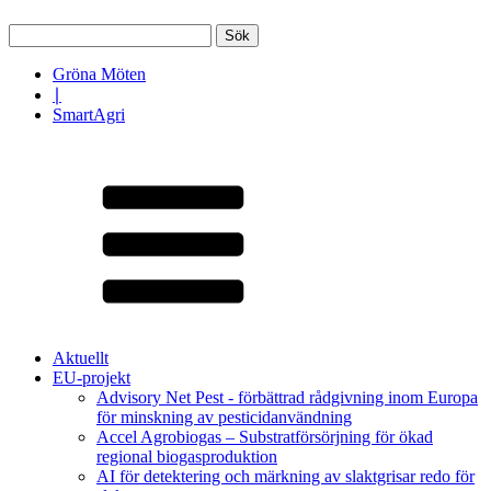
Sök
efter:
Gröna Möten
∣
SmartAgri
Aktuellt
EU-projekt
Advisory Net Pest - förbättrad rådgivning inom Europa
för minskning av pesticidanvändning
Accel Agrobiogas – Substratförsörjning för ökad
regional biogasproduktion
AI för detektering och märkning av slaktgrisar redo för