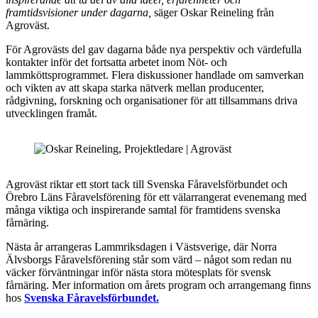
framtidsvisioner under dagarna,
säger Oskar Reineling från
Agroväst.
För Agrovästs del gav dagarna både nya perspektiv och värdefulla
kontakter inför det fortsatta arbetet inom Nöt- och
lammköttsprogrammet. Flera diskussioner handlade om samverkan
och vikten av att skapa starka nätverk mellan producenter,
rådgivning, forskning och organisationer för att tillsammans driva
utvecklingen framåt.
Agroväst riktar ett stort tack till Svenska Fåravelsförbundet och
Örebro Läns Fåravelsförening för ett välarrangerat evenemang med
många viktiga och inspirerande samtal för framtidens svenska
fårnäring.
Nästa år arrangeras Lammriksdagen i Västsverige, där Norra
Älvsborgs Fåravelsförening står som värd – något som redan nu
väcker förväntningar inför nästa stora mötesplats för svensk
fårnäring. Mer information om årets program och arrangemang finns
hos
Svenska Fåravelsförbundet.