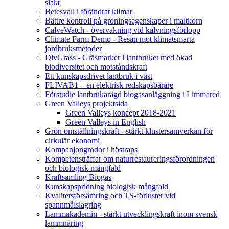
slakt
Betesvall i förändrat klimat
Bättre kontroll på groningsegenskaper i maltkorn
CalveWatch - övervakning vid kalvningsförlopp
Climate Farm Demo - Resan mot klimatsmarta
jordbruksmetoder
DivGrass - Gräsmarker i lantbruket med ökad
biodiversitet och motståndskraft
Ett kunskapsdrivet lantbruk i väst
FLIVAB1 – en elektrisk redskapsbärare
Förstudie lantbrukarägd biogasanläggning i Limmared
Green Valleys projektsida
Green Valleys koncept 2018-2021
Green Valleys in English
Grön omställningskraft - stärkt klustersamverkan för
cirkulär ekonomi
Kompanjongrödor i höstraps
Kompetensträffar om naturrestaureringsförordningen
och biologisk mångfald
Kraftsamling Biogas
Kunskapspridning biologisk mångfald
Kvalitetsförsämring och TS-förluster vid
spannmålslagring
Lammakademin - stärkt utvecklingskraft inom svensk
lammnäring