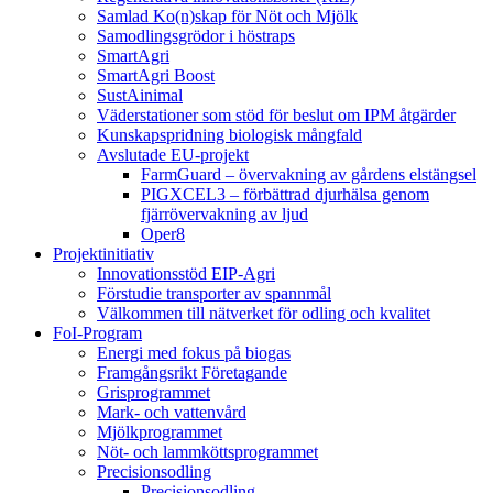
Samlad Ko(n)skap för Nöt och Mjölk
Samodlingsgrödor i höstraps
SmartAgri
SmartAgri Boost
SustAinimal
Väderstationer som stöd för beslut om IPM åtgärder
Kunskapspridning biologisk mångfald
Avslutade EU-projekt
FarmGuard – övervakning av gårdens elstängsel
PIGXCEL3 – förbättrad djurhälsa genom
fjärrövervakning av ljud
Oper8
Projektinitiativ
Innovationsstöd EIP-Agri
Förstudie transporter av spannmål
Välkommen till nätverket för odling och kvalitet
FoI-Program
Energi med fokus på biogas
Framgångsrikt Företagande
Grisprogrammet
Mark- och vattenvård
Mjölkprogrammet
Nöt- och lammköttsprogrammet
Precisionsodling
Precisionsodling