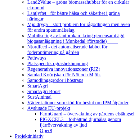
Land2Value – gröna biomassahubbar för en cirkulär
ekonomi
Lantlyftet - för bättre hälsa och säkerhet i gröna
näringar
Mjöldryga – stort problem för rågodlingen men även
för andra spannmålsslag
Mobilisering av lantbrukare kring gemensamt ägd
biogasanläggning i Munkedal (förstudie)
Njordfeed - det automatiserade labbet för
foderoptimering på gården
Pathways
Platsspecifik ogräsbekämpning
Regenerativa innovationszoner (RIZ)
Samlad Ko(n)skap för Nöt och Mjölk
Samodlingsgrödor i höstraps
SmartAgri
SmartAgri Boost
SustAinimal
Väderstationer som stöd för beslut om IPM åtgärder
Avslutade EU-projekt
FarmGuard – övervakning av gårdens elstängsel
PIGXCEL3 – förbättrad djurhälsa genom
fjärrövervakning av ljud
Oper8
Projektinitiativ