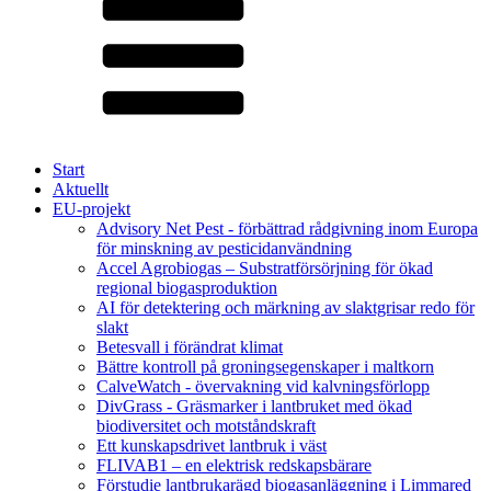
Start
Aktuellt
EU-projekt
Advisory Net Pest - förbättrad rådgivning inom Europa
för minskning av pesticidanvändning
Accel Agrobiogas – Substratförsörjning för ökad
regional biogasproduktion
AI för detektering och märkning av slaktgrisar redo för
slakt
Betesvall i förändrat klimat
Bättre kontroll på groningsegenskaper i maltkorn
CalveWatch - övervakning vid kalvningsförlopp
DivGrass - Gräsmarker i lantbruket med ökad
biodiversitet och motståndskraft
Ett kunskapsdrivet lantbruk i väst
FLIVAB1 – en elektrisk redskapsbärare
Förstudie lantbrukarägd biogasanläggning i Limmared