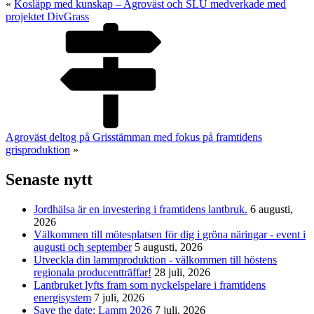
«
Kosläpp med kunskap – Agroväst och SLU medverkade med
projektet DivGrass
Agroväst deltog på Grisstämman med fokus på framtidens
grisproduktion
»
Senaste nytt
Jordhälsa är en investering i framtidens lantbruk.
6 augusti,
2026
Välkommen till mötesplatsen för dig i gröna näringar - event i
augusti och september
5 augusti, 2026
Utveckla din lammproduktion - välkommen till höstens
regionala producentträffar!
28 juli, 2026
Lantbruket lyfts fram som nyckelspelare i framtidens
energisystem
7 juli, 2026
Save the date: Lamm 2026
7 juli, 2026