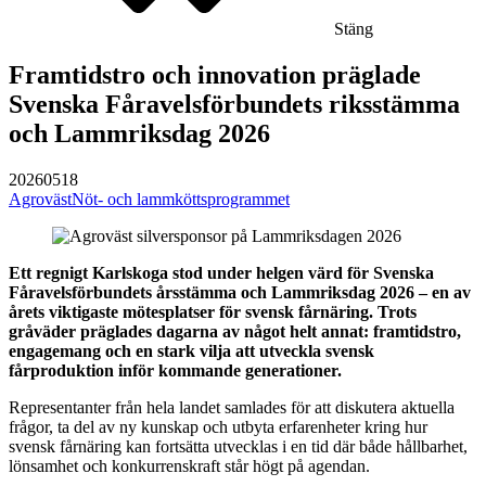
Stäng
Framtidstro och innovation präglade
Svenska Fåravelsförbundets riksstämma
och Lammriksdag 2026
20260518
Agroväst
Nöt- och lammköttsprogrammet
Ett regnigt Karlskoga stod under helgen värd för Svenska
Fåravelsförbundets årsstämma och Lammriksdag 2026 – en av
årets viktigaste mötesplatser för svensk fårnäring. Trots
gråväder präglades dagarna av något helt annat: framtidstro,
engagemang och en stark vilja att utveckla svensk
fårproduktion inför kommande generationer.
Representanter från hela landet samlades för att diskutera aktuella
frågor, ta del av ny kunskap och utbyta erfarenheter kring hur
svensk fårnäring kan fortsätta utvecklas i en tid där både hållbarhet,
lönsamhet och konkurrenskraft står högt på agendan.