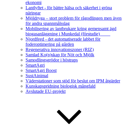
ekonomi
Lantlyftet - för bättre hälsa och säkerhet i gröna
näringar
Mjöldryga – stort problem för rågodlingen men även
för andra spannmålsslag
Mobilisering av lantbrukare kring gemensamt ägd
biogasanläggning i Munkedal (förstudie)
Njordfeed - det automatiserade labbet för
foderoptimering på gården
Regenerativa innovationszoner (RIZ)
Samlad Ko(n)skap för Nöt och Mjölk
Samodlingsgrödor i höstraps
SmartAgri
SmartAgri Boost
SustAinimal
Väderstationer som stöd för beslut om IPM åtgärder
Kunskapspridning biologisk mångfald
Avslutade EU-projekt