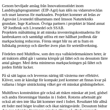
Genom beviljade anslag från Innovationsstödet inom
Landsbygdsprogrammet (EIP-Agri) kan idén nu vidareutvecklas
och snart lanseras för marknaden. Projektet kommer att ledas av
Agroväst Livsmedel tillsammans med Imsson Naturtekniks
grundare, Inge Karlsson. Övriga partners i projektet är bland annat
SP Jordbruk och Livsmedel och SSAB.
Projektets målsättning är att minska investeringskostnaderna för
lantbrukaren och samtidigt utföra ett mer hållbart jordbruk där
markpackning reduceras. Första steget blir nu att ta fram en
fullskalig prototyp och därefter även plan för serietillverkning.
Fördelen med Multiflow, som den nya vallskördemaskinen heter, är
att traktorn alltid går i samma körspår på fältet och nu dessutom färre
antal gånger. Med detta minimeras markpackningen på fältet och
jorden förblir lucker.
På så sätt lagras och levereras näring till växterna mer effektivt.
Klöver, som är känsligt för kompakt jord kommer att finnas kvar på
vallarna i högre utsträckning vilket ger ett minskat gödningsbehov.
Multiflows konstruktion gör också att risken minskar att jord, gödsel
och andra föroreningar blandas in i fodret. Rotorns arbetssätt gör
också att sten inte lika lätt kommer med i fodret. Resultatet blir alltså
ett foder med högre kvalitet och ökat näringsvärde. Dessutom bidrar