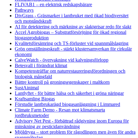
FLIVAB1 – en elektrisk redskapsbärare
Pathways
DivGrass - Gräsmarker i lantbruket med ökad biodiversitet
och motståndskraft
AI för detektering och märkning av slaktgrisar redo för slakt
Accel Agrobiogas – Substratförsörjning för ökad regional
biogasproduktion
Kvalitetsförsämring och TS-förluster vid spannmålslagring
Grön omställningskraft - stärkt klustersamverkan för cirkulär
ekonomi
CalveWatch - övervakning vid kalvningsförlopp
Betesvall i förändrat klimat
Kompetensträffar om naturrestaureringsförordningen och
biologisk mångfald
Bättre kontroll på groningsegenskaper i maltkorn
SustAinimal
Lantlyftet - för bättre hälsa och säkerhet i gröna näringar
Kraftsamling Biogas
Förstudie lantbrukarägd biogasanläggning i Limmared
Climate Farm Demo - Resan mot klimatsmarta
jordbruksmetoder
Advisory Net Pest - förbättrad rådgivning inom Europa för
minskning av pesticidanvändning
Mjöldryga – stort problem för rågodlingen men även för andra
spannmålsslag