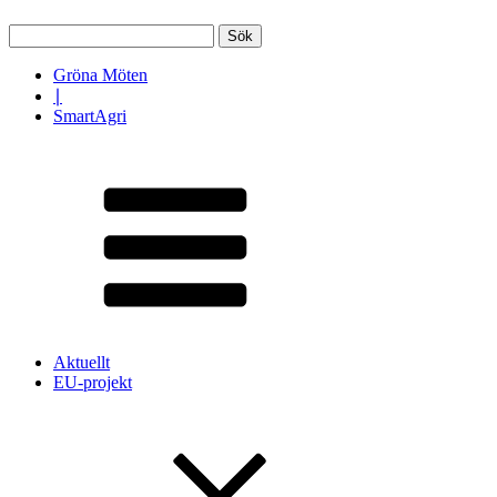
Sök
efter:
Gröna Möten
∣
SmartAgri
Aktuellt
EU-projekt