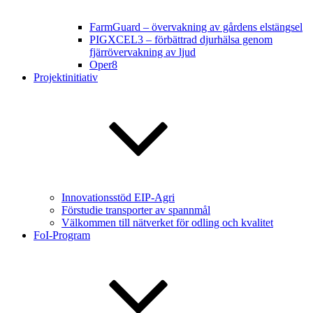
FarmGuard – övervakning av gårdens elstängsel
PIGXCEL3 – förbättrad djurhälsa genom
fjärrövervakning av ljud
Oper8
Projektinitiativ
Innovationsstöd EIP-Agri
Förstudie transporter av spannmål
Välkommen till nätverket för odling och kvalitet
FoI-Program