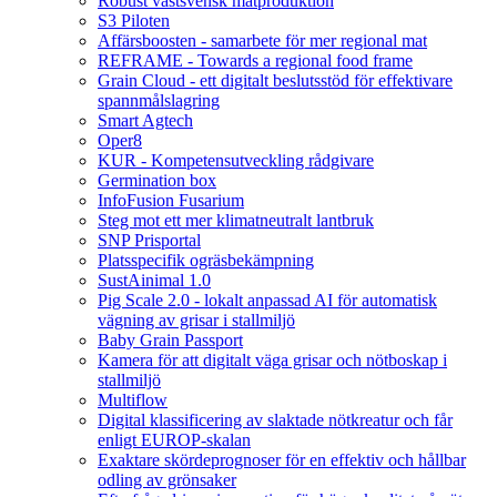
Robust västsvensk matproduktion
S3 Piloten
Affärsboosten - samarbete för mer regional mat
REFRAME - Towards a regional food frame
Grain Cloud - ett digitalt beslutsstöd för effektivare
spannmålslagring
Smart Agtech
Oper8
KUR - Kompetensutveckling rådgivare
Germination box
InfoFusion Fusarium
Steg mot ett mer klimatneutralt lantbruk
SNP Prisportal
Platsspecifik ogräsbekämpning
SustAinimal 1.0
Pig Scale 2.0 - lokalt anpassad AI för automatisk
vägning av grisar i stallmiljö
Baby Grain Passport
Kamera för att digitalt väga grisar och nötboskap i
stallmiljö
Multiflow
Digital klassificering av slaktade nötkreatur och får
enligt EUROP-skalan
Exaktare skördeprognoser för en effektiv och hållbar
odling av grönsaker