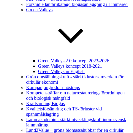
Förstudie lantbrukarägd biogasanläggning i Limmared
Green Valleys
Green Valleys 2.0 koncept 2023-2026
Green Valleys koncept 2018-2021
Green Valleys in English
Grön omställningskraft - stärkt klustersamverkan för
cirkulär ekonomi
Kompanjongrödor i höstraps
Kompetensträffar om naturrestaureringsförordningen
och biologisk mångfald
Kraftsamling Biogas
Kvalitetsförsämring och TS-förluster vid
spannmålslagring
Lammakademin - stärkt utvecklingskraft inom svensk
lammnäring
Land2Value – gröna biomassahubbar för en cirkulär