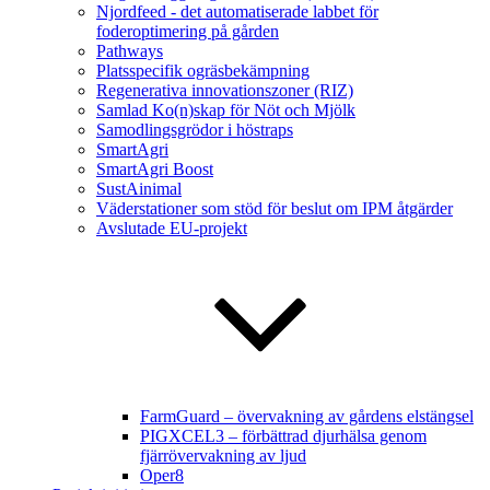
Njordfeed - det automatiserade labbet för
foderoptimering på gården
Pathways
Platsspecifik ogräsbekämpning
Regenerativa innovationszoner (RIZ)
Samlad Ko(n)skap för Nöt och Mjölk
Samodlingsgrödor i höstraps
SmartAgri
SmartAgri Boost
SustAinimal
Väderstationer som stöd för beslut om IPM åtgärder
Avslutade EU-projekt
FarmGuard – övervakning av gårdens elstängsel
PIGXCEL3 – förbättrad djurhälsa genom
fjärrövervakning av ljud
Oper8