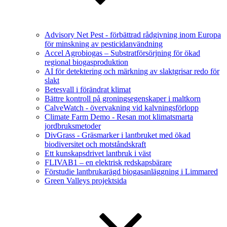
Advisory Net Pest - förbättrad rådgivning inom Europa
för minskning av pesticidanvändning
Accel Agrobiogas – Substratförsörjning för ökad
regional biogasproduktion
AI för detektering och märkning av slaktgrisar redo för
slakt
Betesvall i förändrat klimat
Bättre kontroll på groningsegenskaper i maltkorn
CalveWatch - övervakning vid kalvningsförlopp
Climate Farm Demo - Resan mot klimatsmarta
jordbruksmetoder
DivGrass - Gräsmarker i lantbruket med ökad
biodiversitet och motståndskraft
Ett kunskapsdrivet lantbruk i väst
FLIVAB1 – en elektrisk redskapsbärare
Förstudie lantbrukarägd biogasanläggning i Limmared
Green Valleys projektsida