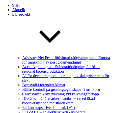
Start
Aktuellt
EU-projekt
Advisory Net Pest - förbättrad rådgivning inom Europa
för minskning av pesticidanvändning
Accel Agrobiogas – Substratförsörjning för ökad
regional biogasproduktion
AI för detektering och märkning av slaktgrisar redo för
slakt
Betesvall i förändrat klimat
Bättre kontroll på groningsegenskaper i maltkorn
CalveWatch - övervakning vid kalvningsförlopp
DivGrass - Gräsmarker i lantbruket med ökad
biodiversitet och motståndskraft
Ett kunskapsdrivet lantbruk i väst
FLIVAB1 – en elektrisk redskapsbärare