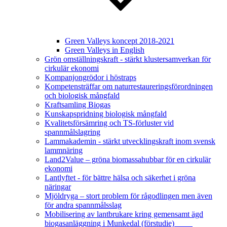
Green Valleys koncept 2018-2021
Green Valleys in English
Grön omställningskraft - stärkt klustersamverkan för
cirkulär ekonomi
Kompanjongrödor i höstraps
Kompetensträffar om naturrestaureringsförordningen
och biologisk mångfald
Kraftsamling Biogas
Kunskapspridning biologisk mångfald
Kvalitetsförsämring och TS-förluster vid
spannmålslagring
Lammakademin - stärkt utvecklingskraft inom svensk
lammnäring
Land2Value – gröna biomassahubbar för en cirkulär
ekonomi
Lantlyftet - för bättre hälsa och säkerhet i gröna
näringar
Mjöldryga – stort problem för rågodlingen men även
för andra spannmålsslag
Mobilisering av lantbrukare kring gemensamt ägd
biogasanläggning i Munkedal (förstudie)