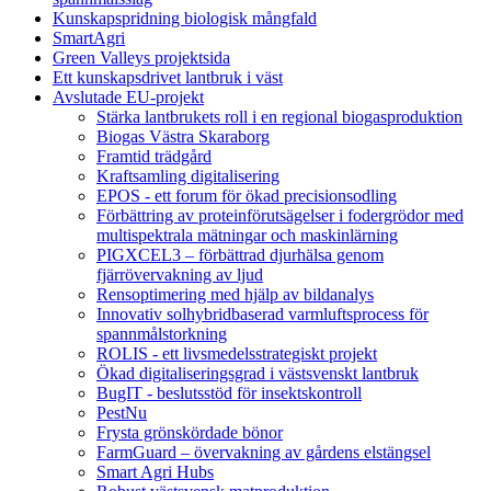
Kunskapspridning biologisk mångfald
SmartAgri
Green Valleys projektsida
Ett kunskapsdrivet lantbruk i väst
Avslutade EU-projekt
Stärka lantbrukets roll i en regional biogasproduktion
Biogas Västra Skaraborg
Framtid trädgård
Kraftsamling digitalisering
EPOS - ett forum för ökad precisionsodling
Förbättring av proteinförutsägelser i fodergrödor med
multispektrala mätningar och maskinlärning
PIGXCEL3 – förbättrad djurhälsa genom
fjärrövervakning av ljud
Rensoptimering med hjälp av bildanalys
Innovativ solhybridbaserad varmluftsprocess för
spannmålstorkning
ROLIS - ett livsmedelsstrategiskt projekt
Ökad digitaliseringsgrad i västsvenskt lantbruk
BugIT - beslutsstöd för insektskontroll
PestNu
Frysta grönskördade bönor
FarmGuard – övervakning av gårdens elstängsel
Smart Agri Hubs