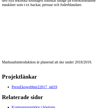
den nya tekniska lösningen minskat slitage på efterkommande
maskiner som t ex hackar, pressar och foderblandare.
Marknadsintroduktion är planerad att ske under 2018/2019.
Projektlänkar
PressEkowebbnr22017_sid19
Relaterade sidor
Kompanjongrödor i höstraps