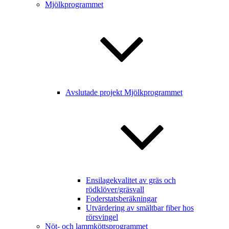
Mjölkprogrammet
Avslutade projekt Mjölkprogrammet
Ensilagekvalitet av gräs och
rödklöver/gräsvall
Foderstatsberäkningar
Utvärdering av smältbar fiber hos
rörsvingel
Nöt- och lammköttsprogrammet