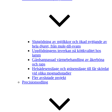
Slutgödning av mjölkkor och ökad nyttjande av
hela djuret, från mule-till-svans
Uppfödningens inverkan på köttkvalitet hos
lamm
Gårdsanpassad värmebehandling av åkerböna
och raps
Helsädesensilage och gräsensilage till får skördat
vid olika mognadsstadier
Fler avslutade projekt
Precisionsodling