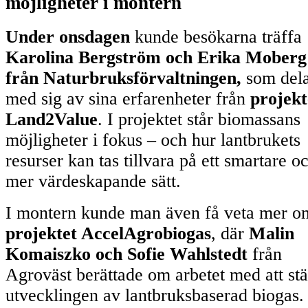
möjligheter i montern
Under onsdagen
kunde besökarna träffa
Karolina Bergström och Erika Moberg
från Naturbruksförvaltningen,
som del
med sig av sina erfarenheter från
projekt
Land2Value
. I projektet står biomassans
möjligheter i fokus – och hur lantbrukets
resurser kan tas tillvara på ett smartare o
mer värdeskapande sätt.
I montern kunde man även få veta mer o
projektet AccelAgrobiogas
, där
Malin
Komaiszko och Sofie Wahlstedt
från
Agroväst berättade om arbetet med att st
utvecklingen av lantbruksbaserad biogas.