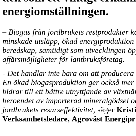
energiomställningen.
– Biogas från jordbrukets restprodukter ka
minskade utsläpp, ökad energiproduktion 
beredskap, samtidigt som utvecklingen öp
affärsmöjligheter för lantbruksföretag.
- Det handlar inte bara om att producera 
En ökad biogasproduktion ger också mer b
bidrar till ett bättre utnyttjande av växtn
beroendet av importerad mineralgödsel o
jordbrukets resurseffektivitet,
säger
Krist
Verksamhetsledare, Agroväst Energip