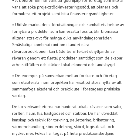
• Arbetsformen har varit till god hjälp för företag som inte är
vana att söka projektstöd/investeringsstöd, att planera och
formulera ett projekt samt hitta finansieringsmöjligheter.
• Utifrån marknadens förutsättningar och samhällets behov av
förnybara produkter som kan ersätta fossila, blir biomassa
alltmer attraktivt för många olika användningsområden,
Småskaliga kombinat runt om i landet nära
råvaruproduktionen kan både be effektivt utnyttjande av
råvaran genom ett flertal produkter samtidigt som de skapar
arbetstillfällen och stärker lokal ekonomi och landsbygd.
• De exempel på samverkan mellan forskare och företag
som etablerats inom projekten har visat på stora nytta av att
sammanfoga akademi och praktik ute i företagens praktiska
vardag.
De tio verksamheterna har hanterat lokala råvaror som salix,
rörflen, halm, flis, hästgödsel och stubbar. De har utvecklat
kunskap och teknik för torkning, pellettering, brikettering,
värmebehandling, sönderdelning, skörd, logistik, sälj och
mycket mer. Fokus har legat på hela produktionskedjans