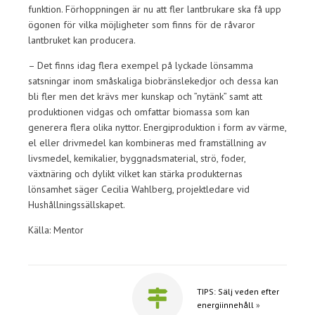
funktion. Förhoppningen är nu att fler lantbrukare ska få upp
ögonen för vilka möjligheter som finns för de råvaror
lantbruket kan producera.
– Det finns idag flera exempel på lyckade lönsamma
satsningar inom småskaliga biobränslekedjor och dessa kan
bli fler men det krävs mer kunskap och ”nytänk” samt att
produktionen vidgas och omfattar biomassa som kan
generera flera olika nyttor. Energiproduktion i form av värme,
el eller drivmedel kan kombineras med framställning av
livsmedel, kemikalier, byggnadsmaterial, strö, foder,
växtnäring och dylikt vilket kan stärka produkternas
lönsamhet säger Cecilia Wahlberg, projektledare vid
Hushållningssällskapet.
Källa: Mentor
TIPS: Sälj veden efter
energiinnehåll
»