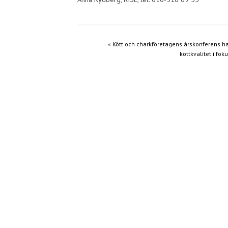
«
Kött och charkföretagens årskonferens h
köttkvalitet i fok