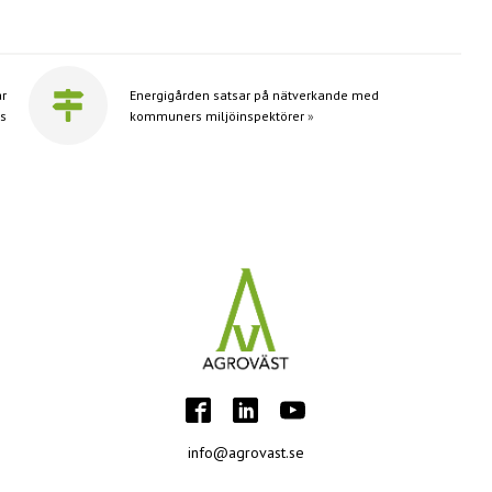
ar
Energigården satsar på nätverkande med
us
kommuners miljöinspektörer
»
info@agrovast.se