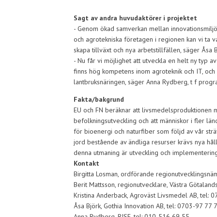
Sagt av andra huvudaktörer i projektet
- Genom ökad samverkan mellan innovationsmiljö
och agrotekniska företagen i regionen kan vi ta
skapa tillväxt och nya arbetstillfällen, säger Ås
- Nu får vi möjlighet att utveckla en helt ny typ 
finns hög kompetens inom agroteknik och IT, och d
lantbruksnäringen, säger Anna Rydberg, t f prog
Fakta/bakgrund
EU och FN beräknar att livsmedelsproduktionen m
befolkningsutveckling och att människor i fler l
för bioenergi och naturfiber som följd av vår strä
jord bestående av ändliga resurser krävs nya hållb
denna utmaning är utveckling och implementering 
Kontakt
Birgitta Losman, ordförande regionutvecklingsnä
Berit Mattsson, regionutvecklare, Västra Götaland
Kristina Anderback, Agroväst Livsmedel AB, tel: 
Åsa Björk, Gothia Innovation AB, tel: 0703-97 77 
Anna Rydberg, RISE, tel: 010-516 69 55