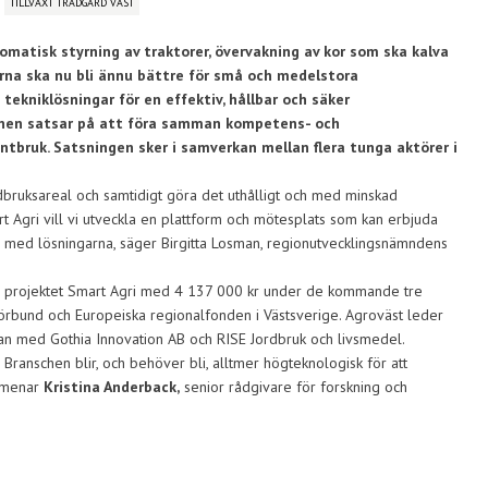
TILLVÄXT TRÄDGÅRD VÄST
matisk styrning av traktorer, övervakning av kor som ska kalva
arna ska nu bli ännu bättre för små och medelstora
ekniklösningar för en effektiv, hållbar och säker
onen satsar på att föra samman kompetens- och
tbruk. Satsningen sker i samverkan mellan flera tunga aktörer i
ruksareal och samtidigt göra det uthålligt och med minskad
t Agri vill vi utveckla en plattform och mötesplats som kan erbjuda
ne med lösningarna, säger Birgitta Losman, regionutvecklingsnämndens
a projektet Smart Agri med 4 137 000 kr under de kommande tre
örbund och Europeiska regionalfonden i Västsverige. Agroväst leder
n med Gothia Innovation AB och RISE Jordbruk och livsmedel.
 Branschen blir, och behöver bli, alltmer högteknologisk för att
, menar
Kristina Anderback,
senior rådgivare för forskning och