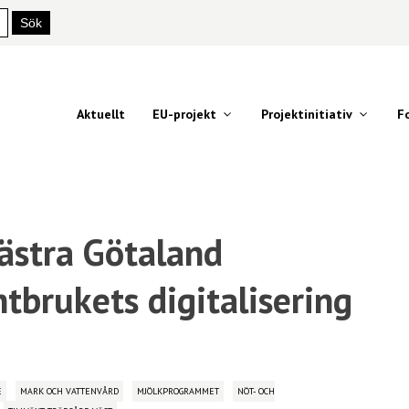
Aktuellt
EU-projekt
Projektinitiativ
F
Västra Götaland
ntbrukets digitalisering
E
MARK OCH VATTENVÅRD
MJÖLKPROGRAMMET
NÖT- OCH