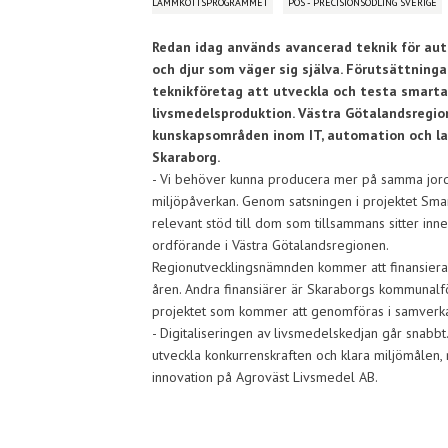
LAMMKÖTTSPROGRAMMET
POS - PRECISIONSODLING SVERIGE
Redan idag används avancerad teknik för auto
och djur som väger sig själva. Förutsättning
teknikföretag att utveckla och testa smarta t
livsmedelsproduktion. Västra Götalandsregi
kunskapsområden inom IT, automation och lan
Skaraborg.
- Vi behöver kunna producera mer på samma jordb
miljöpåverkan. Genom satsningen i projektet Smar
relevant stöd till dom som tillsammans sitter in
ordförande i Västra Götalandsregionen.
Regionutvecklingsnämnden kommer att finansier
åren. Andra finansiärer är Skaraborgs kommunalf
projektet som kommer att genomföras i samverka
- Digitaliseringen av livsmedelskedjan går snabbt.
utveckla konkurrenskraften och klara miljömålen
innovation på Agroväst Livsmedel AB.