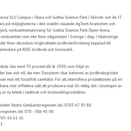
erna SLU Campus i Skara och Gothia Science Park i Skövde och de IT-
 vara på möjligheterna i den snabbt växande AgTech-branschen och
a Björk, verksamhetsansvarig för Gothia Science Park Open Arena.
av verksamhet som inte finns någonstans i Sverige i dag. I Västsverige
är finns dessutom högkvalitativ jordbruksforskning kopplad till
ramledare på RISE Jordbruk och livsmedel.
åste öka med 70 procent till år 2050 som följd av
änder kan och vill äta mer. Dessutom ökar behovet av jordbruksgrödor
van mot ett fossilfritt samhälle. För att intensifiera produktionen på en
ara, mer effektiva sätt att producera mat. En viktig del i lösningen av
av ny teknik i lantbruk och livsmedelsproduktion.
mnden Västra Götalandsregionen, tel: 0703-67 95 80
sregionen, tel: 070 - 386 43 00
0705-16 61 16
73