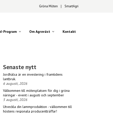
Gröna Möten
∣
SmartAgri
oI-Program
Om Agroväst
Kontakt
Senaste nytt
Jordhälsa är en investering i framtidens
lantbruk.
6 augusti, 2026
Välkommen till mötesplatsen för dig i gröna
näringar - event i augusti och september
5 augusti, 2026
Utveckla din lammproduktion - välkommen till
höstens regionala producentträffar!