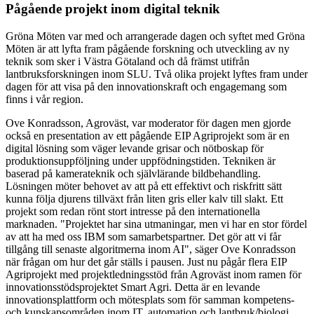
Pågående projekt inom digital teknik
Gröna Möten var med och arrangerade dagen och syftet med Gröna
Möten är att lyfta fram pågående forskning och utveckling av ny
teknik som sker i Västra Götaland och då främst utifrån
lantbruksforskningen inom SLU. Två olika projekt lyftes fram under
dagen för att visa på den innovationskraft och engagemang som
finns i vår region.
Ove Konradsson, Agroväst, var moderator för dagen men gjorde
också en presentation av ett pågående EIP Agriprojekt som är en
digital lösning som väger levande grisar och nötboskap för
produktionsuppföljning under uppfödningstiden. Tekniken är
baserad på kamerateknik och självlärande bildbehandling.
Lösningen möter behovet av att på ett effektivt och riskfritt sätt
kunna följa djurens tillväxt från liten gris eller kalv till slakt. Ett
projekt som redan rönt stort intresse på den internationella
marknaden. "Projektet har sina utmaningar, men vi har en stor fördel
av att ha med oss IBM som samarbetspartner. Det gör att vi får
tillgång till senaste algoritmerna inom AI", säger Ove Konradsson
när frågan om hur det går ställs i pausen. Just nu pågår flera EIP
Agriprojekt med projektledningsstöd från Agroväst inom ramen för
innovationsstödsprojektet Smart Agri. Detta är en levande
innovationsplattform och mötesplats som för samman kompetens-
och kunskapsområden inom IT, automation och lantbruk/biologi.