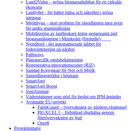
Land2Value – gröna biomassahubbar för en cirkulär
ekonomi
Lantlyftet - för bättre hälsa och säkerhet i gröna
näringar
Mjöldryga – stort problem för rågodlingen men även
för andra spannmålsslag
Mobilisering av lantbrukare kring gemensamt ägd
biogasanläggning i Munkedal (förstudie)
Njordfeed - det automatiserade labbet för
foderoptimering på gården
Pathways
Platsspecifik ogräsbekämpning
Regenerativa innovationszoner (RIZ)
Samlad Ko(n)skap för Nöt och Mjölk
Samodlingsgrödor i höstraps
SmartAgri
SmartAgri Boost
SustAinimal
Väderstationer som stöd för beslut om IPM åtgärder
Avslutade EU-projekt
FarmGuard – övervakning av gårdens elstängsel
PIGXCEL3 – förbättrad djurhälsa genom
fjärrövervakning av ljud
Oper8
Projektinitiativ