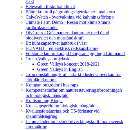
slakt
Betesvall i förändrat klimat
Bättre kontroll på groningsegenskaper i maltkorn
CalveWatch - övervakning vid kalvningsförlopp
Climate Farm Demo - Resan mot klimatsmarta
jordbruksmetoder
DivGrass - Gräsmarker i lantbruket med ökad
biodiversitet och motståndskraft
Ett kunskapsdrivet lantbruk i väst
FLIVAB1 – en elektrisk redskapsbärare
Förstudie lantbrukarägd biogasanläggning i Limmared
Green Valleys projektsida
Green Valleys koncept 2018-2021
Green Valleys in English
Grön omställningskraft - stärkt klustersamverkan för
cirkulär ekonomi
Kompanjongrödor i höstraps
Kompetensträffar om naturrestaureringsförordningen
och biologisk mångfald
Kraftsamling Biogas
Kunskapspridning biologisk mångfald
Kvalitetsförsämring och TS-förluster vid
spannmålslagring
Lammakademin - stärkt utvecklingskraft inom svensk
lammnäring