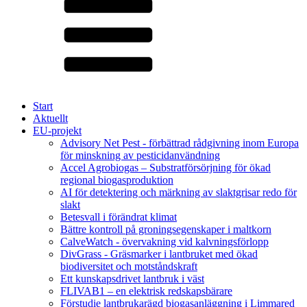
Start
Aktuellt
EU-projekt
Advisory Net Pest - förbättrad rådgivning inom Europa
för minskning av pesticidanvändning
Accel Agrobiogas – Substratförsörjning för ökad
regional biogasproduktion
AI för detektering och märkning av slaktgrisar redo för
slakt
Betesvall i förändrat klimat
Bättre kontroll på groningsegenskaper i maltkorn
CalveWatch - övervakning vid kalvningsförlopp
DivGrass - Gräsmarker i lantbruket med ökad
biodiversitet och motståndskraft
Ett kunskapsdrivet lantbruk i väst
FLIVAB1 – en elektrisk redskapsbärare
Förstudie lantbrukarägd biogasanläggning i Limmared