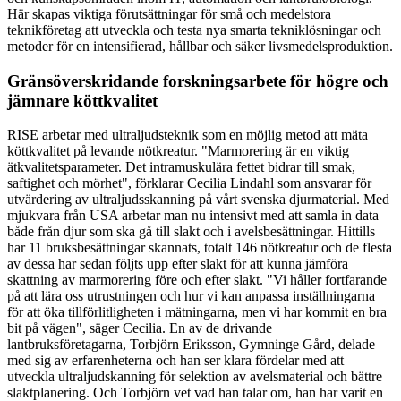
Här skapas viktiga förutsättningar för små och medelstora
teknikföretag att utveckla och testa nya smarta tekniklösningar och
metoder för en intensifierad, hållbar och säker livsmedelsproduktion.
Gränsöverskridande forskningsarbete för högre och
jämnare köttkvalitet
RISE arbetar med ultraljudsteknik som en möjlig metod att mäta
köttkvalitet på levande nötkreatur. "Marmorering är en viktig
ätkvalitetsparameter. Det intramuskulära fettet bidrar till smak,
saftighet och mörhet", förklarar Cecilia Lindahl som ansvarar för
utvärdering av ultraljudsskanning på vårt svenska djurmaterial. Med
mjukvara från USA arbetar man nu intensivt med att samla in data
både från djur som ska gå till slakt och i avelsbesättningar. Hittills
har 11 bruksbesättningar skannats, totalt 146 nötkreatur och de flesta
av dessa har sedan följts upp efter slakt för att kunna jämföra
skattning av marmorering före och efter slakt. "Vi håller fortfarande
på att lära oss utrustningen och hur vi kan anpassa inställningarna
för att öka tillförlitligheten i mätningarna, men vi har kommit en bra
bit på vägen", säger Cecilia. En av de drivande
lantbruksföretagarna, Torbjörn Eriksson, Gymninge Gård, delade
med sig av erfarenheterna och han ser klara fördelar med att
utveckla ultraljudskanning för selektion av avelsmaterial och bättre
slaktplanering. Och Torbjörn vet vad han talar om, han har varit en