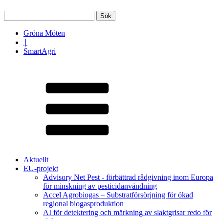
Sök
efter:
Gröna Möten
∣
SmartAgri
Aktuellt
EU-projekt
Advisory Net Pest - förbättrad rådgivning inom Europa
för minskning av pesticidanvändning
Accel Agrobiogas – Substratförsörjning för ökad
regional biogasproduktion
AI för detektering och märkning av slaktgrisar redo för