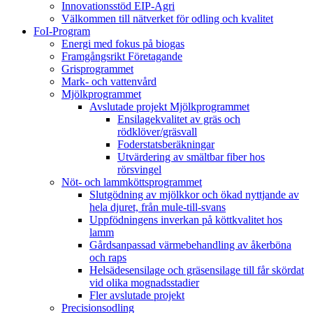
Innovationsstöd EIP-Agri
Välkommen till nätverket för odling och kvalitet
FoI-Program
Energi med fokus på biogas
Framgångsrikt Företagande
Grisprogrammet
Mark- och vattenvård
Mjölkprogrammet
Avslutade projekt Mjölkprogrammet
Ensilagekvalitet av gräs och
rödklöver/gräsvall
Foderstatsberäkningar
Utvärdering av smältbar fiber hos
rörsvingel
Nöt- och lammköttsprogrammet
Slutgödning av mjölkkor och ökad nyttjande av
hela djuret, från mule-till-svans
Uppfödningens inverkan på köttkvalitet hos
lamm
Gårdsanpassad värmebehandling av åkerböna
och raps
Helsädesensilage och gräsensilage till får skördat
vid olika mognadsstadier
Fler avslutade projekt
Precisionsodling