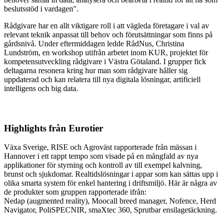
beslutsstöd i vardagen".
Rådgivare har en allt viktigare roll i att vägleda företagare i val av
relevant teknik anpassat till behov och förutsättningar som finns på
gårdsnivå. Under eftermiddagen ledde RådNus, Christina
Lundström, en workshop utifrån arbetet inom KUR, projektet för
kompetensutveckling rådgivare i Västra Götaland. I grupper fick
deltagarna resonera kring hur man som rådgivare håller sig
uppdaterad och kan relatera till nya digitala lösningar, artificiell
intelligens och big data.
Highlights från Eurotier
Växa Sverige, RISE och Agroväst rapporterade från mässan i
Hannover i ett rappt tempo som visade på en mångfald av nya
applikationer för styrning och kontroll av till exempel kalvning,
brunst och sjukdomar. Realtidslösningar i appar som kan sättas upp i
olika smarta system för enkel hantering i driftsmiljö. Här är några av
de produkter som gruppen rapporterade ifrån:
Nedap (augmented reality), Moocall breed manager, Nofence, Herd
Navigator, PoliSPECNIR, smaXtec 360, Sprutbar ensilagetäckning.