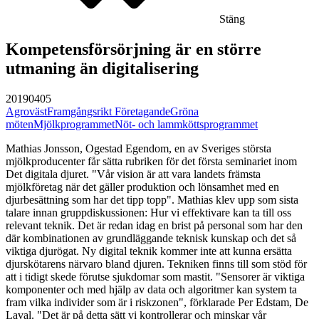
Stäng
Kompetensförsörjning är en större
utmaning än digitalisering
20190405
Agroväst
Framgångsrikt Företagande
Gröna
möten
Mjölkprogrammet
Nöt- och lammköttsprogrammet
Mathias Jonsson, Ogestad Egendom, en av Sveriges största
mjölkproducenter får sätta rubriken för det första seminariet inom
Det digitala djuret. "Vår vision är att vara landets främsta
mjölkföretag när det gäller produktion och lönsamhet med en
djurbesättning som har det tipp topp". Mathias klev upp som sista
talare innan gruppdiskussionen: Hur vi effektivare kan ta till oss
relevant teknik. Det är redan idag en brist på personal som har den
där kombinationen av grundläggande teknisk kunskap och det så
viktiga djurögat. Ny digital teknik kommer inte att kunna ersätta
djurskötarens närvaro bland djuren. Tekniken finns till som stöd för
att i tidigt skede förutse sjukdomar som mastit. "Sensorer är viktiga
komponenter och med hjälp av data och algoritmer kan system ta
fram vilka individer som är i riskzonen", förklarade Per Edstam, De
Laval. "Det är på detta sätt vi kontrollerar och minskar vår