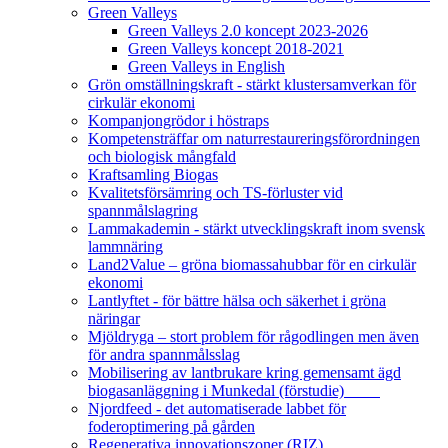
Green Valleys
Green Valleys 2.0 koncept 2023-2026
Green Valleys koncept 2018-2021
Green Valleys in English
Grön omställningskraft - stärkt klustersamverkan för
cirkulär ekonomi
Kompanjongrödor i höstraps
Kompetensträffar om naturrestaureringsförordningen
och biologisk mångfald
Kraftsamling Biogas
Kvalitetsförsämring och TS-förluster vid
spannmålslagring
Lammakademin - stärkt utvecklingskraft inom svensk
lammnäring
Land2Value – gröna biomassahubbar för en cirkulär
ekonomi
Lantlyftet - för bättre hälsa och säkerhet i gröna
näringar
Mjöldryga – stort problem för rågodlingen men även
för andra spannmålsslag
Mobilisering av lantbrukare kring gemensamt ägd
biogasanläggning i Munkedal (förstudie)
Njordfeed - det automatiserade labbet för
foderoptimering på gården
Regenerativa innovationszoner (RIZ)