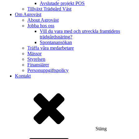
Avslutade projekt POS
Tillväxt Trädgård Väst
Om Agroväst
About Agroväst
Jobba hos oss
Vill du vara med och utveckla framtidens
trädgårdsnäring?
Spontanansökan
Träffa våra medarbetare
Mässor
Styrelsen
Finansiärer
Personuppgiftspolicy
Kontakt
Stäng