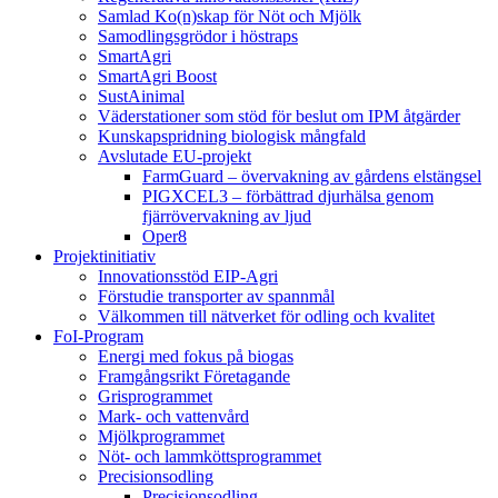
Samlad Ko(n)skap för Nöt och Mjölk
Samodlingsgrödor i höstraps
SmartAgri
SmartAgri Boost
SustAinimal
Väderstationer som stöd för beslut om IPM åtgärder
Kunskapspridning biologisk mångfald
Avslutade EU-projekt
FarmGuard – övervakning av gårdens elstängsel
PIGXCEL3 – förbättrad djurhälsa genom
fjärrövervakning av ljud
Oper8
Projektinitiativ
Innovationsstöd EIP-Agri
Förstudie transporter av spannmål
Välkommen till nätverket för odling och kvalitet
FoI-Program
Energi med fokus på biogas
Framgångsrikt Företagande
Grisprogrammet
Mark- och vattenvård
Mjölkprogrammet
Nöt- och lammköttsprogrammet
Precisionsodling
Precisionsodling