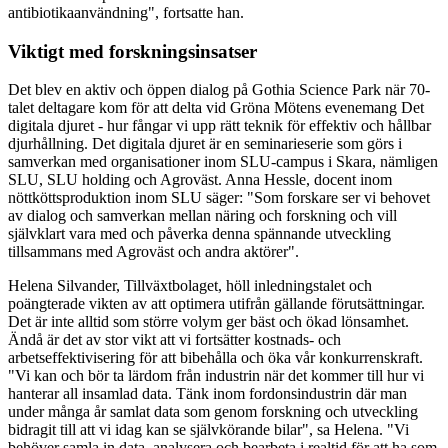
antibiotikaanvändning", fortsatte han.
Viktigt med forskningsinsatser
Det blev en aktiv och öppen dialog på Gothia Science Park när 70-
talet deltagare kom för att delta vid Gröna Mötens evenemang Det
digitala djuret - hur fångar vi upp rätt teknik för effektiv och hållbar
djurhållning. Det digitala djuret är en seminarieserie som görs i
samverkan med organisationer inom SLU-campus i Skara, nämligen
SLU, SLU holding och Agroväst. Anna Hessle, docent inom
nöttköttsproduktion inom SLU säger: "Som forskare ser vi behovet
av dialog och samverkan mellan näring och forskning och vill
självklart vara med och påverka denna spännande utveckling
tillsammans med Agroväst och andra aktörer".
Helena Silvander, Tillväxtbolaget, höll inledningstalet och
poängterade vikten av att optimera utifrån gällande förutsättningar.
Det är inte alltid som större volym ger bäst och ökad lönsamhet.
Ändå är det av stor vikt att vi fortsätter kostnads- och
arbetseffektivisering för att bibehålla och öka vår konkurrenskraft.
"Vi kan och bör ta lärdom från industrin när det kommer till hur vi
hanterar all insamlad data. Tänk inom fordonsindustrin där man
under många år samlat data som genom forskning och utveckling
bidragit till att vi idag kan se självkörande bilar", sa Helena. "Vi
behöver samla in data, analysera och bearbeta i realtid för att ha som