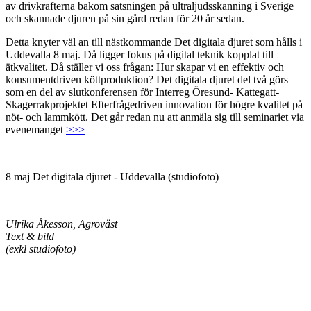
av drivkrafterna bakom satsningen på ultraljudsskanning i Sverige
och skannade djuren på sin gård redan för 20 år sedan.
Detta knyter väl an till nästkommande Det digitala djuret som hålls i
Uddevalla 8 maj. Då ligger fokus på digital teknik kopplat till
ätkvalitet. Då ställer vi oss frågan: Hur skapar vi en effektiv och
konsumentdriven köttproduktion? Det digitala djuret del två görs
som en del av slutkonferensen för Interreg Öresund- Kattegatt-
Skagerrakprojektet Efterfrågedriven innovation för högre kvalitet på
nöt- och lammkött. Det går redan nu att anmäla sig till seminariet via
evenemanget
>>>
8 maj Det digitala djuret - Uddevalla (studiofoto)
Ulrika Åkesson, Agroväst
Text & bild
(exkl studiofoto)