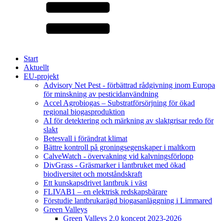
Start
Aktuellt
EU-projekt
Advisory Net Pest - förbättrad rådgivning inom Europa
för minskning av pesticidanvändning
Accel Agrobiogas – Substratförsörjning för ökad
regional biogasproduktion
AI för detektering och märkning av slaktgrisar redo för
slakt
Betesvall i förändrat klimat
Bättre kontroll på groningsegenskaper i maltkorn
CalveWatch - övervakning vid kalvningsförlopp
DivGrass - Gräsmarker i lantbruket med ökad
biodiversitet och motståndskraft
Ett kunskapsdrivet lantbruk i väst
FLIVAB1 – en elektrisk redskapsbärare
Förstudie lantbrukarägd biogasanläggning i Limmared
Green Valleys
Green Valleys 2.0 koncept 2023-2026