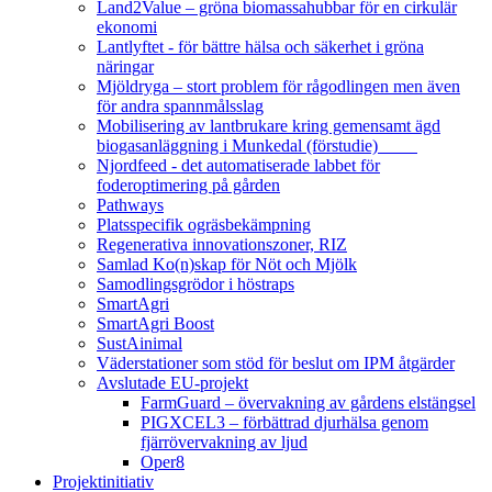
Land2Value – gröna biomassahubbar för en cirkulär
ekonomi
Lantlyftet - för bättre hälsa och säkerhet i gröna
näringar
Mjöldryga – stort problem för rågodlingen men även
för andra spannmålsslag
Mobilisering av lantbrukare kring gemensamt ägd
biogasanläggning i Munkedal (förstudie)
Njordfeed - det automatiserade labbet för
foderoptimering på gården
Pathways
Platsspecifik ogräsbekämpning
Regenerativa innovationszoner, RIZ
Samlad Ko(n)skap för Nöt och Mjölk
Samodlingsgrödor i höstraps
SmartAgri
SmartAgri Boost
SustAinimal
Väderstationer som stöd för beslut om IPM åtgärder
Avslutade EU-projekt
FarmGuard – övervakning av gårdens elstängsel
PIGXCEL3 – förbättrad djurhälsa genom
fjärrövervakning av ljud
Oper8
Projektinitiativ