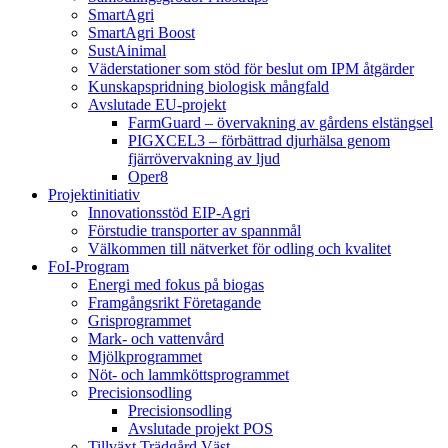
SmartAgri
SmartAgri Boost
SustAinimal
Väderstationer som stöd för beslut om IPM åtgärder
Kunskapspridning biologisk mångfald
Avslutade EU-projekt
FarmGuard – övervakning av gårdens elstängsel
PIGXCEL3 – förbättrad djurhälsa genom
fjärrövervakning av ljud
Oper8
Projektinitiativ
Innovationsstöd EIP-Agri
Förstudie transporter av spannmål
Välkommen till nätverket för odling och kvalitet
FoI-Program
Energi med fokus på biogas
Framgångsrikt Företagande
Grisprogrammet
Mark- och vattenvård
Mjölkprogrammet
Nöt- och lammköttsprogrammet
Precisionsodling
Precisionsodling
Avslutade projekt POS
Tillväxt Trädgård Väst