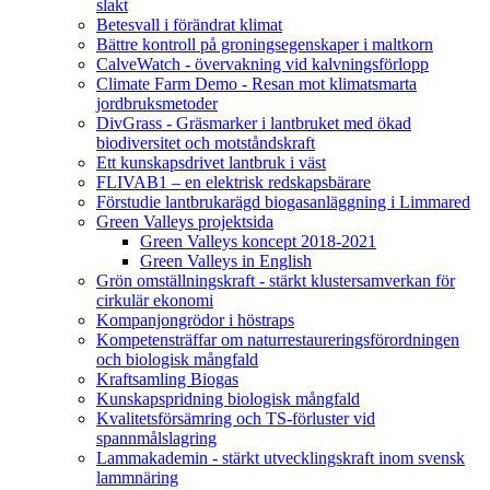
slakt
Betesvall i förändrat klimat
Bättre kontroll på groningsegenskaper i maltkorn
CalveWatch - övervakning vid kalvningsförlopp
Climate Farm Demo - Resan mot klimatsmarta
jordbruksmetoder
DivGrass - Gräsmarker i lantbruket med ökad
biodiversitet och motståndskraft
Ett kunskapsdrivet lantbruk i väst
FLIVAB1 – en elektrisk redskapsbärare
Förstudie lantbrukarägd biogasanläggning i Limmared
Green Valleys projektsida
Green Valleys koncept 2018-2021
Green Valleys in English
Grön omställningskraft - stärkt klustersamverkan för
cirkulär ekonomi
Kompanjongrödor i höstraps
Kompetensträffar om naturrestaureringsförordningen
och biologisk mångfald
Kraftsamling Biogas
Kunskapspridning biologisk mångfald
Kvalitetsförsämring och TS-förluster vid
spannmålslagring
Lammakademin - stärkt utvecklingskraft inom svensk
lammnäring