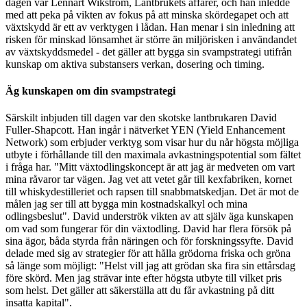
dagen var Lennart Wikström, Lantbrukets affärer, och han inledde
med att peka på vikten av fokus på att minska skördegapet och att
växtskydd är ett av verktygen i lådan. Han menar i sin inledning att
risken för minskad lönsamhet är större än miljörisken i användandet
av växtskyddsmedel - det gäller att bygga sin svampstrategi utifrån
kunskap om aktiva substansers verkan, dosering och timing.
Äg kunskapen om din svampstrategi
Särskilt inbjuden till dagen var den skotske lantbrukaren David
Fuller-Shapcott. Han ingår i nätverket YEN (Yield Enhancement
Network) som erbjuder verktyg som visar hur du når högsta möjliga
utbyte i förhållande till den maximala avkastningspotential som fältet
i fråga har. "Mitt växtodlingskoncept är att jag är medveten om vart
mina råvaror tar vägen. Jag vet att vetet går till kexfabriken, kornet
till whiskydestilleriet och rapsen till snabbmatskedjan. Det är mot de
målen jag ser till att bygga min kostnadskalkyl och mina
odlingsbeslut". David underströk vikten av att själv äga kunskapen
om vad som fungerar för din växtodling. David har flera försök på
sina ägor, båda styrda från näringen och för forskningssyfte. David
delade med sig av strategier för att hålla grödorna friska och gröna
så länge som möjligt: "Helst vill jag att grödan ska fira sin ettårsdag
före skörd. Men jag strävar inte efter högsta utbyte till vilket pris
som helst. Det gäller att säkerställa att du får avkastning på ditt
insatta kapital".