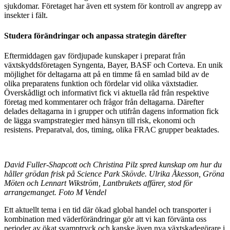
sjukdomar. Företaget har även ett system för kontroll av angrepp av
insekter i fält.
Studera förändringar och anpassa strategin därefter
Eftermiddagen gav fördjupade kunskaper i preparat från
växtskyddsföretagen Syngenta, Bayer, BASF och Corteva. En unik
möjlighet för deltagarna att på en timme få en samlad bild av de
olika preparatens funktion och fördelar vid olika växtstadier.
Överskådligt och informativt fick vi aktuella råd från respektive
företag med kommentarer och frågor från deltagarna. Därefter
delades deltagarna in i grupper och utifrån dagens information fick
de lägga svampstrategier med hänsyn till risk, ekonomi och
resistens. Preparatval, dos, timing, olika FRAC grupper beaktades.
David Fuller-Shapcott och Christina Pilz spred kunskap om hur du
håller grödan frisk på Science Park Skövde. Ulrika Åkesson, Gröna
Möten och Lennart Wikström, Lantbrukets affärer, stod för
arrangemanget. Foto M Vendel
Ett aktuellt tema i en tid där ökad global handel och transporter i
kombination med väderförändringar gör att vi kan förvänta oss
perioder av ökat svamptryck och kanske även nya växtskadegörare i