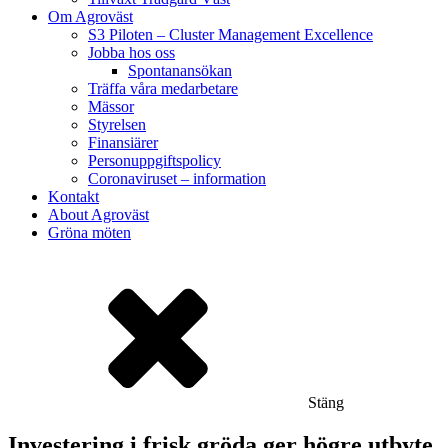
Om Agroväst
S3 Piloten – Cluster Management Excellence
Jobba hos oss
Spontanansökan
Träffa våra medarbetare
Mässor
Styrelsen
Finansiärer
Personuppgiftspolicy
Coronaviruset – information
Kontakt
About Agroväst
Gröna möten
Stäng
Investering i frisk gröda ger högre utbyte