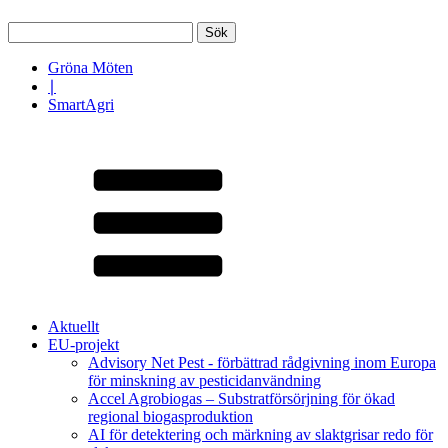
Sök
efter:
Gröna Möten
∣
SmartAgri
Aktuellt
EU-projekt
Advisory Net Pest - förbättrad rådgivning inom Europa
för minskning av pesticidanvändning
Accel Agrobiogas – Substratförsörjning för ökad
regional biogasproduktion
AI för detektering och märkning av slaktgrisar redo för