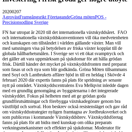
20200207
Agroväst
Framgångsrikt Företagande
Gröna möten
POS -
Precisionsodling Sverige
FN har utropat år 2020 till det internationella växtskyddsåret. FAO
och internationella växtskyddskonventionen vill öka medvetenheten
och kunskapen om tillståndet i världen gällande växter. Man vill
med satsningen visa på betydelsen av friska växter kopplat till de
globala hållbarhetsmålen. I Sverige ser vi ett ökat svamptryck och
det gäller att vara uppmärksam på sjukdomar för att hålla grödan
frisk. Därtill händer det mycket på växtskyddsfronten med preparat
som fasas ut och nya som blir godkända. Gröna Möten tillsammans
med Soyl och Lantbrukets affärer bjöd in till en heldag i Skövde 4
februari 2020 där expertis fanns på plats för spridning av senaste
nytt på området. Växtskyddscentralens Eva Mellqvist inledde dagen
med en grundlig genomgång av byggstenarna i det integrerade
växtskyddet. Fokus på helheten med att ge grödan goda
grundförutsättningar och förebygga växtskadegörare genom bra
växtföljd och sortval. Hon beskrev också resistensläget och gav råd
om växtskyddsstrategier nyligen framtagna av Jordbruksverket och
som publiceras i kommande Växtskyddsbrev. Växtskyddsföretag
fanns på plats för att bidra med kunskap om olika preparats
verkningsmekanismer och effekter på sjukdomar. Moderator för