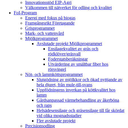
Innovationsstöd EIP-Agri
Välkommen till nätverket för odling och kvalitet
FoI-Program
Energi med fokus på biogas
Framgångsrikt Företagande
Grisprogrammet
Mark- och vattenvård
Mjölkprogrammet
Avslutade projekt Mjölkprogrammet
Ensilagekvalitet av gräs och
rödklöver/gräsvall
Foderstatsberäkningar
Utvärdering av smältbar fiber hos
rörsvingel
Nöt- och lammköttsprogrammet
Slutgödning av mjölkkor och ökad nyttjande av
hela djuret, från mule-till-svans
Uppfödningens inverkan på köttkvalitet hos
lamm
Gårdsanpassad värmebehandling av åkerböna
och raps
Helsädesensilage och gräsensilage till får skördat
vid olika mognadsstadier
Fler avslutade projekt
Precisionsodling