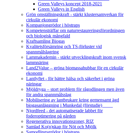
Green Valleys koncept 2018-2021
Green Valleys in English
Grön omställningskraft - stärkt klustersamverkan för
cirkulär ekonomi
Kompanjongrödor i höstraps
Kompetensträffar om naturrestaureringsförordningen
och biologisk mångfald
Kraftsamling Biogas
Kvalitetsförsämring och TS-förluster vid
spannmålslagring
Lammakademin - stärkt utvecklingskraft inom svensk
lammnäring
Land2Value – gröna biomassahubbar för en cirkulär
ekonomi
Lantlyftet - för bättre hälsa och säkerhet i gröna
näringar
Mjöldryga – stort problem för rågodlingen men även
för andra spannmålsslag
Mobilisering av lantbrukare kring gemensamt ägd
biogasanläggning i Munkedal (förstudie)
Njordfeed - det automatiserade labbet för
foderoptimering på gården
Regenerativa innovationszoner, RIZ
Samlad Ko(n)skap för Nöt och Mjölk
Samodlingsgrödor i höstraps