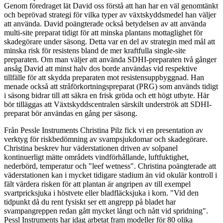
Genom föredraget lät David oss förstå att han har en väl genomtänkt
och beprövad strategi för vilka typer av växtskyddsmedel han väljer
att använda. David poängterade också betydelsen av att använda
multi-site preparat tidigt för att minska plantans mottaglighet för
skadegörare under säsong. Detta var en del av strategin med mål att
minska risk för resistens bland de mer kraftfulla single-site
preparaten. Om man väljer att använda SDHI-preparaten två gånger
ansåg David att minst halv dos borde användas vid respektive
tillfälle för att skydda preparaten mot resistensuppbyggnad. Han
menade också att stråförkortningspreparat (PRG) som används tidigt
i säsong bidrar till att säkra en frisk gröda och ett högt utbyte. Här
bör tilläggas att Växtskyddscentralen särskilt underströk att SDHI-
preparat bör användas en gång per säsong.
Från Pessle Instruments Christina Pilz fick vi en presentation av
verktyg för riskbedömning av svampsjukdomar och skadegörare.
Christina beskrev hur väderstationen driven av solpanel
kontinuerligt mätte områdets vindförhållande, luftfuktighet,
nederbörd, temperatur och "leef wetness". Christina poängterade att
väderstationen kan i mycket tidigare stadium än vid okulär kontroll i
fält värdera risken för att plantan är angripen av till exempel
svartpricksjuka i höstvete eller bladfläcksjuka i korn. "Vid den
tidpunkt då du rent fysiskt ser ett angrepp på bladet har
svampangreppen redan gått mycket långt och nått vid spridning".
Pessl Instruments har idag arbetat fram modeller för 80 olika