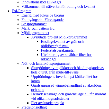
Innovationsstöd EIP-Agri
Välkommen till nätverket för odling och kvalitet
FoI-Program
Energi med fokus på biogas
Framgångsrikt Företagande
Grisprogrammet
Mark- och vattenvård
Mjölkprogrammet
Avslutade projekt Mjölkprogrammet
Ensilagekvalitet av gräs och
rödklöver/gräsvall
Foderstatsberäkningar
Utvärdering av smältbar fiber hos
rörsvingel
Nöt- och lammköttsprogrammet
Slutgödning av mjölkkor och ökad nyttjande av
hela djuret, från mule-till-svans
Uppfödningens inverkan på köttkvalitet hos
lamm
Gårdsanpassad värmebehandling av åkerböna
och raps
Helsädesensilage och gräsensilage till får skördat
vid olika mognadsstadier
Fler avslutade projekt
Precisionsodling