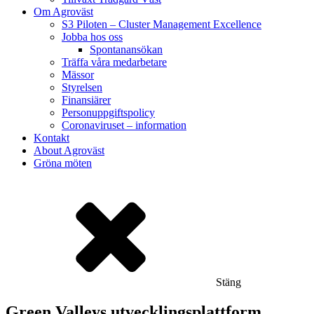
Om Agroväst
S3 Piloten – Cluster Management Excellence
Jobba hos oss
Spontanansökan
Träffa våra medarbetare
Mässor
Styrelsen
Finansiärer
Personuppgiftspolicy
Coronaviruset – information
Kontakt
About Agroväst
Gröna möten
Stäng
Green Valleys utvecklingsplattform