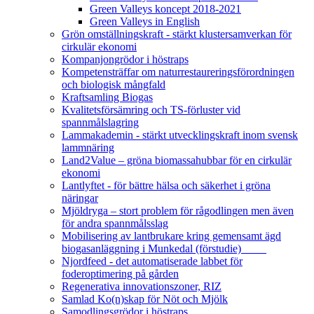
Green Valleys koncept 2018-2021
Green Valleys in English
Grön omställningskraft - stärkt klustersamverkan för
cirkulär ekonomi
Kompanjongrödor i höstraps
Kompetensträffar om naturrestaureringsförordningen
och biologisk mångfald
Kraftsamling Biogas
Kvalitetsförsämring och TS-förluster vid
spannmålslagring
Lammakademin - stärkt utvecklingskraft inom svensk
lammnäring
Land2Value – gröna biomassahubbar för en cirkulär
ekonomi
Lantlyftet - för bättre hälsa och säkerhet i gröna
näringar
Mjöldryga – stort problem för rågodlingen men även
för andra spannmålsslag
Mobilisering av lantbrukare kring gemensamt ägd
biogasanläggning i Munkedal (förstudie)
Njordfeed - det automatiserade labbet för
foderoptimering på gården
Regenerativa innovationszoner, RIZ
Samlad Ko(n)skap för Nöt och Mjölk
Samodlingsgrödor i höstraps