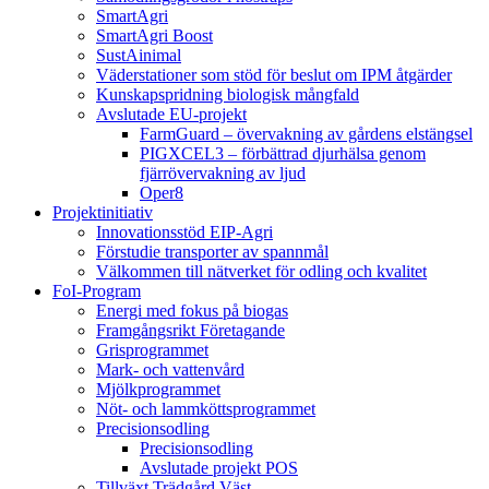
SmartAgri
SmartAgri Boost
SustAinimal
Väderstationer som stöd för beslut om IPM åtgärder
Kunskapspridning biologisk mångfald
Avslutade EU-projekt
FarmGuard – övervakning av gårdens elstängsel
PIGXCEL3 – förbättrad djurhälsa genom
fjärrövervakning av ljud
Oper8
Projektinitiativ
Innovationsstöd EIP-Agri
Förstudie transporter av spannmål
Välkommen till nätverket för odling och kvalitet
FoI-Program
Energi med fokus på biogas
Framgångsrikt Företagande
Grisprogrammet
Mark- och vattenvård
Mjölkprogrammet
Nöt- och lammköttsprogrammet
Precisionsodling
Precisionsodling
Avslutade projekt POS
Tillväxt Trädgård Väst