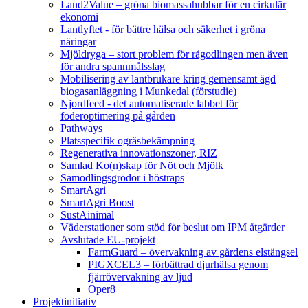
Land2Value – gröna biomassahubbar för en cirkulär
ekonomi
Lantlyftet - för bättre hälsa och säkerhet i gröna
näringar
Mjöldryga – stort problem för rågodlingen men även
för andra spannmålsslag
Mobilisering av lantbrukare kring gemensamt ägd
biogasanläggning i Munkedal (förstudie)
Njordfeed - det automatiserade labbet för
foderoptimering på gården
Pathways
Platsspecifik ogräsbekämpning
Regenerativa innovationszoner, RIZ
Samlad Ko(n)skap för Nöt och Mjölk
Samodlingsgrödor i höstraps
SmartAgri
SmartAgri Boost
SustAinimal
Väderstationer som stöd för beslut om IPM åtgärder
Avslutade EU-projekt
FarmGuard – övervakning av gårdens elstängsel
PIGXCEL3 – förbättrad djurhälsa genom
fjärrövervakning av ljud
Oper8
Projektinitiativ