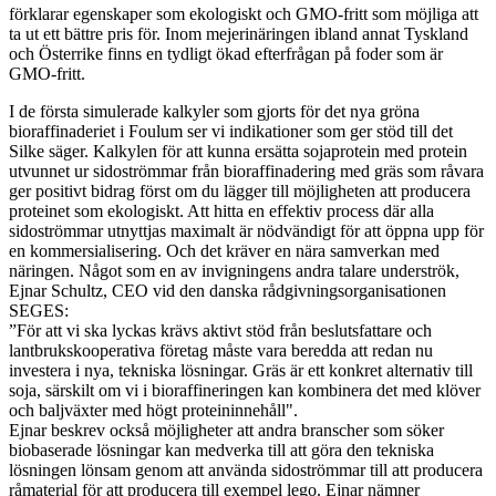
förklarar egenskaper som ekologiskt och GMO-fritt som möjliga att
ta ut ett bättre pris för. Inom mejerinäringen ibland annat Tyskland
och Österrike finns en tydligt ökad efterfrågan på foder som är
GMO-fritt.
I de första simulerade kalkyler som gjorts för det nya gröna
bioraffinaderiet i Foulum ser vi indikationer som ger stöd till det
Silke säger. Kalkylen för att kunna ersätta sojaprotein med protein
utvunnet ur sidoströmmar från bioraffinadering med gräs som råvara
ger positivt bidrag först om du lägger till möjligheten att producera
proteinet som ekologiskt. Att hitta en effektiv process där alla
sidoströmmar utnyttjas maximalt är nödvändigt för att öppna upp för
en kommersialisering.
Och det kräver en nära samverkan med
näringen. Något som en av invigningens andra talare underströk,
Ejnar Schultz, CEO vid den danska rådgivningsorganisationen
SEGES:
”För att vi ska lyckas krävs aktivt stöd från beslutsfattare och
lantbrukskooperativa företag måste vara beredda att redan nu
investera i nya, tekniska lösningar. Gräs är ett konkret alternativ till
soja, särskilt om vi i bioraffineringen kan kombinera det med klöver
och baljväxter med högt proteininnehåll".
Ejnar beskrev också möjligheter att andra branscher som söker
biobaserade lösningar kan medverka till att göra den tekniska
lösningen lönsam genom att använda sidoströmmar till att producera
råmaterial för att producera till exempel lego. Ejnar nämner