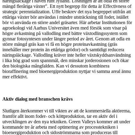
näringsläckage i haven runt Jylland. Lösningen är att odla en större
mängd fleråriga växter". Ett nytt begrepp för detta är Effectivness of
strategic perennialization. Uffe beskrev det nya begreppet utifrån att
ettåriga växter bör användas i mindre utsträckning till foder, istället
bör vi använda en större andel gräsarter. Här arbetar Institutionen för
agroekologi vid Aarhus Universitet även med försök som visar på
högre avkastning på vallodling med bättre växtodlingssystem som
gynnar fotosyntesen under längre period av året. Genom att odla en
större mängd gräs kan vi få en högre proteinavkastning (gräs
innehåller mer protein än ettåriga grödor) och samtidigt reducera
näringsläckage. Vallodling kräver inte heller växtskyddsanvändning
i lika hög grad som spannmål, den minskar jorderosionen och ökar
den biologiska mångfalden. Kan vi dessutom kombinera
bioraffinering med bioenergiproduktion nyttjar vi samma areal ännu
mer effektivt.
Aktiv dialog med branschen krävs
Slutligen återkommer vi till vikten av att de kommersiella aktörerna,
framför allt inom foder- och köttproduktion, tar en aktiv del i
utvecklingen av den nya tekniken. Green Valleys kommer att under
kommande tre år arbeta med optimering av processtekniken i
bioenergiproduktion och sidoströmmarna som produceras till