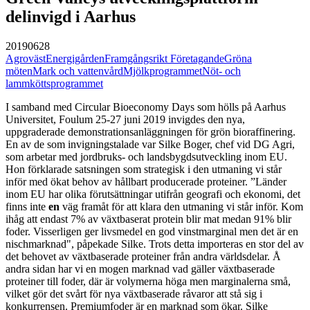
delinvigd i Aarhus
20190628
Agroväst
Energigården
Framgångsrikt Företagande
Gröna
möten
Mark och vattenvård
Mjölkprogrammet
Nöt- och
lammköttsprogrammet
I samband med Circular Bioeconomy Days som hölls på Aarhus
Universitet, Foulum 25-27 juni 2019 invigdes den nya,
uppgraderade demonstrationsanläggningen för grön bioraffinering.
En av de som invigningstalade var Silke Boger, chef vid DG Agri,
som arbetar med jordbruks- och landsbygdsutveckling inom EU.
Hon förklarade satsningen som strategisk i den utmaning vi står
inför med ökat behov av hållbart producerade proteiner. ”Länder
inom EU har olika förutsättningar utifrån geografi och ekonomi, det
finns inte
en
väg framåt för att klara den utmaning vi står inför. Kom
ihåg att endast 7% av växtbaserat protein blir mat medan 91% blir
foder. Visserligen ger livsmedel en god vinstmarginal men det är en
nischmarknad", påpekade Silke. Trots detta importeras en stor del av
det behovet av växtbaserade proteiner från andra världsdelar. Å
andra sidan har vi en mogen marknad vad gäller växtbaserade
proteiner till foder, där är volymerna höga men marginalerna små,
vilket gör det svårt för nya växtbaserade råvaror att stå sig i
konkurrensen. Premiumfoder är en marknad som ökar. Silke