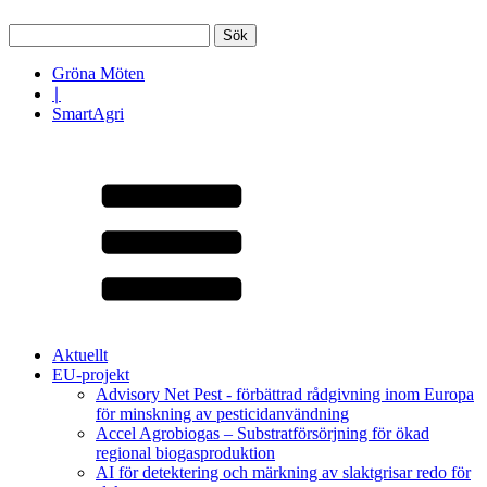
Sök
efter:
Gröna Möten
∣
SmartAgri
Aktuellt
EU-projekt
Advisory Net Pest - förbättrad rådgivning inom Europa
för minskning av pesticidanvändning
Accel Agrobiogas – Substratförsörjning för ökad
regional biogasproduktion
AI för detektering och märkning av slaktgrisar redo för