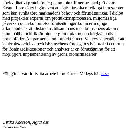
högkvalitativt proteinfoder genom bioraffinering med gräs som
råvara. I projektet ingår även att aktivt involvera viktiga intressenter
som kan synliggöra marknadens behov och förutsättningar. I dialog
med projektets expertis om produktionsprocessen, miljömässiga
påverkan och ekonomiska förutsättningar kommer möjliga
affärsmodeller att diskuteras tillsammans med branschens aktörer
inom hållbar teknik för bioenergiproduktion och högkvalitativt
proteinfoder. Att partners inom projekt Green Valleys säkerställer att
lantbruks- och livsmedelsbranschens företagares behov är i centrum
för lösningsdiskussioner och analyser är en förutsättning för att
möjliggöra implementering av gröna bioraffinaderier.
Följ gärna vårt fortsatta arbete inom Green Valleys här
>>>
Ulrika Åkesson, Agroväst
Projektledare