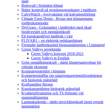
slakt
Betesvall i förändrat klimat
Bättre kontroll på groningsegenskaper i maltkorn
CalveWatch - övervakning vid kalvningsförlopp
Climate Farm Demo - Resan mot klimatsmarta
jordbruksmetoder
DivGrass - Gräsmarker i lantbruket med ökad
biodiversitet och motståndskraft
Ett kunskapsdrivet lantbruk i väst
FLIVAB1 – en elektrisk redskapsbärare
Förstudie lantbrukarägd biogasanläggning i Limmared
Green Valleys projektsida
Green Valleys koncept 2018-2021
Green Valleys in English
Grön omställningskraft - stärkt klustersamverkan för
cirkulär ekonomi
Kompanjongrödor i höstraps
Kompetensträffar om naturrestaureringsförordningen
och biologisk mångfald
Kraftsamling Biogas
Kunskapspridning biologisk mångfald
Kvalitetsförsämring och TS-förluster vid
spannmålslagring
Lammakademin - stärkt utvecklingskraft inom svensk
lammnäring