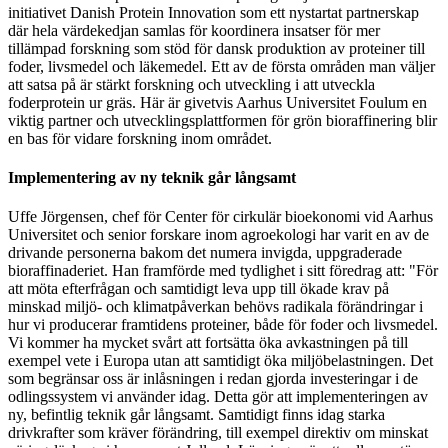
initiativet Danish Protein Innovation som ett nystartat partnerskap
där hela värdekedjan samlas för koordinera insatser för mer
tillämpad forskning som stöd för dansk produktion av proteiner till
foder, livsmedel och läkemedel. Ett av de första områden man väljer
att satsa på är stärkt forskning och utveckling i att utveckla
foderprotein ur gräs. Här är givetvis Aarhus Universitet Foulum en
viktig partner och utvecklingsplattformen för grön bioraffinering blir
en bas för vidare forskning inom området.
Implementering av ny teknik går långsamt
Uffe Jörgensen, chef för Center för cirkulär bioekonomi vid Aarhus
Universitet och senior forskare inom agroekologi har varit en av de
drivande personerna bakom det numera invigda, uppgraderade
bioraffinaderiet. Han framförde med tydlighet i sitt föredrag att: "För
att möta efterfrågan och samtidigt leva upp till ökade krav på
minskad miljö- och klimatpåverkan behövs radikala förändringar i
hur vi producerar framtidens proteiner, både för foder och livsmedel.
Vi kommer ha mycket svårt att fortsätta öka avkastningen på till
exempel vete i Europa utan att samtidigt öka miljöbelastningen. Det
som begränsar oss är inlåsningen i redan gjorda investeringar i de
odlingssystem vi använder idag. Detta gör att implementeringen av
ny, befintlig teknik går långsamt. Samtidigt finns idag starka
drivkrafter som kräver förändring, till exempel direktiv om minskat