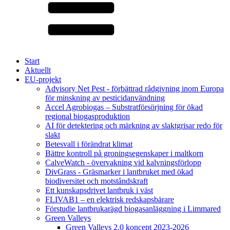
Start
Aktuellt
EU-projekt
Advisory Net Pest - förbättrad rådgivning inom Europa
för minskning av pesticidanvändning
Accel Agrobiogas – Substratförsörjning för ökad
regional biogasproduktion
AI för detektering och märkning av slaktgrisar redo för
slakt
Betesvall i förändrat klimat
Bättre kontroll på groningsegenskaper i maltkorn
CalveWatch - övervakning vid kalvningsförlopp
DivGrass - Gräsmarker i lantbruket med ökad
biodiversitet och motståndskraft
Ett kunskapsdrivet lantbruk i väst
FLIVAB1 – en elektrisk redskapsbärare
Förstudie lantbrukarägd biogasanläggning i Limmared
Green Valleys
Green Valleys 2.0 koncept 2023-2026