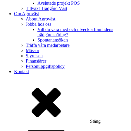
Avslutade projekt POS
Tillväxt Trädgård Väst
Om Agroväst
About Agroväst
Jobba hos oss
Vill du vara med och utveckla framtidens
trädgårdsnäring?
Spontanansökan
Träffa våra medarbetare
Mässor
Styrelsen
Finansiärer
Personuppgiftspolicy
Kontakt
Stäng