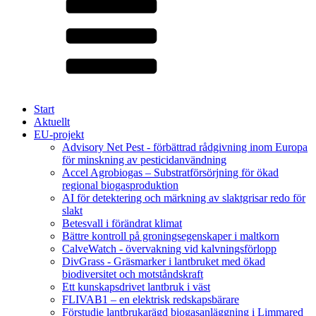
Start
Aktuellt
EU-projekt
Advisory Net Pest - förbättrad rådgivning inom Europa
för minskning av pesticidanvändning
Accel Agrobiogas – Substratförsörjning för ökad
regional biogasproduktion
AI för detektering och märkning av slaktgrisar redo för
slakt
Betesvall i förändrat klimat
Bättre kontroll på groningsegenskaper i maltkorn
CalveWatch - övervakning vid kalvningsförlopp
DivGrass - Gräsmarker i lantbruket med ökad
biodiversitet och motståndskraft
Ett kunskapsdrivet lantbruk i väst
FLIVAB1 – en elektrisk redskapsbärare
Förstudie lantbrukarägd biogasanläggning i Limmared