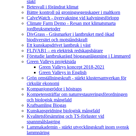
slakt
Betesvall i förändrat klimat
Bättre kontroll på groningsegenskaper i maltkorn
CalveWatch - övervakning vid kalvningsförlopp
Climate Farm Demo - Resan mot klimatsmarta
jordbruksmetoder
DivGrass - Gräsmarker i lantbruket med ökad
biodiversitet och motståndskraft
Ett kunskapsdrivet lantbruk i väst
FLIVAB1 – en elektrisk redskapsbärare
Förstudie lantbrukarägd biogasanläggning i Limmared
Green Valleys projektsida
Green Valleys koncept 2018-2021
Green Valleys in English
Grön omställningskraft - stärkt klustersamverkan för
cirkulär ekonomi
Kompanjongrödor i höstraps
Kompetensträffar om naturrestaureringsförordningen
och biologisk mångfald
Kraftsamling Biogas
Kunskapspridning biologisk mångfald
Kvalitetsförsämring och TS-förluster vid
spannmålslagring
Lammakademin - stärkt utvecklingskraft inom svensk
lammnäring