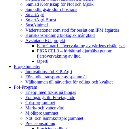
Samlad Ko(n)skap för Nöt och Mjölk
Samodlingsgrödor i höstraps
SmartAgri
SmartAgri Boost
SustAinimal
Väderstationer som stöd för beslut om IPM åtgärder
Kunskapspridning biologisk mångfald
Avslutade EU-projekt
FarmGuard – övervakning av gårdens elstängsel
PIGXCEL3 – förbättrad djurhälsa genom
fjärrövervakning av ljud
Oper8
Projektinitiativ
Innovationsstöd EIP-Agri
Förstudie transporter av spannmål
Välkommen till nätverket för odling och kvalitet
FoI-Program
Energi med fokus på biogas
Framgångsrikt Företagande
Grisprogrammet
Mark- och vattenvård
Mjölkprogrammet
Nöt- och lammköttsprogrammet
Precisionsodling
Precisionsodling