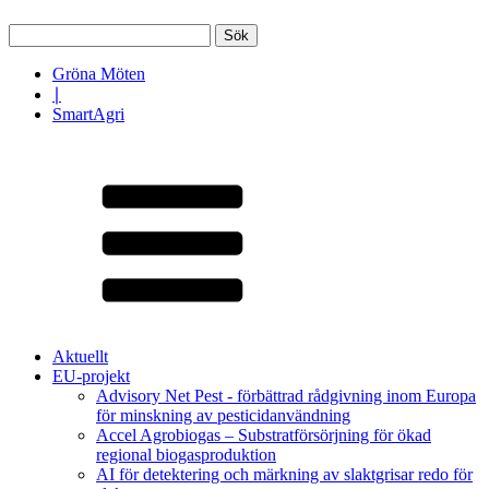
Sök
efter:
Gröna Möten
∣
SmartAgri
Aktuellt
EU-projekt
Advisory Net Pest - förbättrad rådgivning inom Europa
för minskning av pesticidanvändning
Accel Agrobiogas – Substratförsörjning för ökad
regional biogasproduktion
AI för detektering och märkning av slaktgrisar redo för