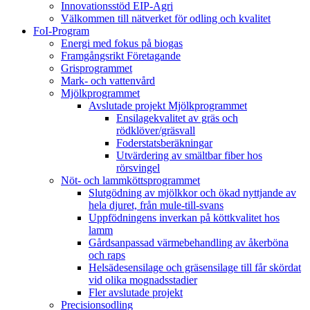
Innovationsstöd EIP-Agri
Välkommen till nätverket för odling och kvalitet
FoI-Program
Energi med fokus på biogas
Framgångsrikt Företagande
Grisprogrammet
Mark- och vattenvård
Mjölkprogrammet
Avslutade projekt Mjölkprogrammet
Ensilagekvalitet av gräs och
rödklöver/gräsvall
Foderstatsberäkningar
Utvärdering av smältbar fiber hos
rörsvingel
Nöt- och lammköttsprogrammet
Slutgödning av mjölkkor och ökad nyttjande av
hela djuret, från mule-till-svans
Uppfödningens inverkan på köttkvalitet hos
lamm
Gårdsanpassad värmebehandling av åkerböna
och raps
Helsädesensilage och gräsensilage till får skördat
vid olika mognadsstadier
Fler avslutade projekt
Precisionsodling