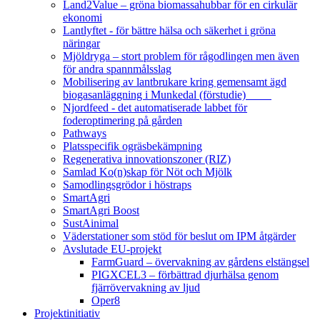
Land2Value – gröna biomassahubbar för en cirkulär
ekonomi
Lantlyftet - för bättre hälsa och säkerhet i gröna
näringar
Mjöldryga – stort problem för rågodlingen men även
för andra spannmålsslag
Mobilisering av lantbrukare kring gemensamt ägd
biogasanläggning i Munkedal (förstudie)
Njordfeed - det automatiserade labbet för
foderoptimering på gården
Pathways
Platsspecifik ogräsbekämpning
Regenerativa innovationszoner (RIZ)
Samlad Ko(n)skap för Nöt och Mjölk
Samodlingsgrödor i höstraps
SmartAgri
SmartAgri Boost
SustAinimal
Väderstationer som stöd för beslut om IPM åtgärder
Avslutade EU-projekt
FarmGuard – övervakning av gårdens elstängsel
PIGXCEL3 – förbättrad djurhälsa genom
fjärrövervakning av ljud
Oper8
Projektinitiativ