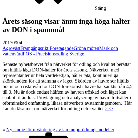
Stäng
Årets säsong visar ännu inga höga halter
av DON i spannmål
20170904
Agroväst
Framgångsrikt Företagande
Gröna möten
Mark och
vattenvård
POS - Precisionsodling Sverige
Senaste nyhetsbrevet från nätverket för odling och kvalitet berättar
om hittills låga DON-halter för årets säsong. Nätverket, med
representanter ur hela värdekedjan, håller täta, kontinuerliga
skördemöten för att stämma av läget. Skörden av havre ser hittills
bra ut och risknivån för DON-förekomst i havre har sänkts från 4,5
till 3. Nu är dock endast hälften av havren tröskad och läget kan
snabbt förändras. Provtagning och analysering av havre fortsätter i
oförminskad omfattning, likaså nätverkets avstämningsmöten. Här
kan du läsa mer om nätverket för odling och kvalitet
>>>
.
«
Ny studie för utvärdering av lammuppfödningsmodeller