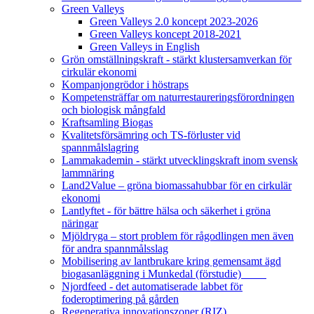
Green Valleys
Green Valleys 2.0 koncept 2023-2026
Green Valleys koncept 2018-2021
Green Valleys in English
Grön omställningskraft - stärkt klustersamverkan för
cirkulär ekonomi
Kompanjongrödor i höstraps
Kompetensträffar om naturrestaureringsförordningen
och biologisk mångfald
Kraftsamling Biogas
Kvalitetsförsämring och TS-förluster vid
spannmålslagring
Lammakademin - stärkt utvecklingskraft inom svensk
lammnäring
Land2Value – gröna biomassahubbar för en cirkulär
ekonomi
Lantlyftet - för bättre hälsa och säkerhet i gröna
näringar
Mjöldryga – stort problem för rågodlingen men även
för andra spannmålsslag
Mobilisering av lantbrukare kring gemensamt ägd
biogasanläggning i Munkedal (förstudie)
Njordfeed - det automatiserade labbet för
foderoptimering på gården
Regenerativa innovationszoner (RIZ)