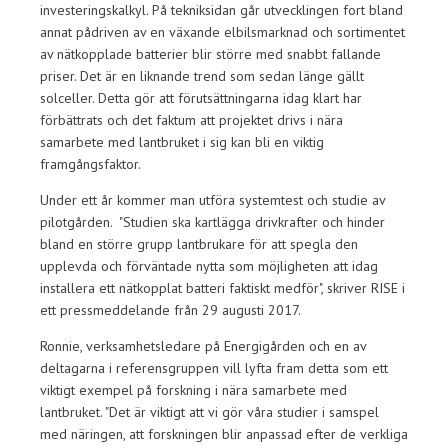
investeringskalkyl. På tekniksidan går utvecklingen fort bland
annat pådriven av en växande elbilsmarknad och sortimentet
av nätkopplade batterier blir större med snabbt fallande
priser. Det är en liknande trend som sedan länge gällt
solceller. Detta gör att förutsättningarna idag klart har
förbättrats och det faktum att projektet drivs i nära
samarbete med lantbruket i sig kan bli en viktig
framgångsfaktor.
Under ett år kommer man utföra systemtest och studie av
pilotgården. "Studien ska kartlägga drivkrafter och hinder
bland en större grupp lantbrukare för att spegla den
upplevda och förväntade nytta som möjligheten att idag
installera ett nätkopplat batteri faktiskt medför", skriver RISE i
ett pressmeddelande från 29 augusti 2017.
Ronnie, verksamhetsledare på Energigården och en av
deltagarna i referensgruppen vill lyfta fram detta som ett
viktigt exempel på forskning i nära samarbete med
lantbruket. "Det är viktigt att vi gör våra studier i samspel
med näringen, att forskningen blir anpassad efter de verkliga