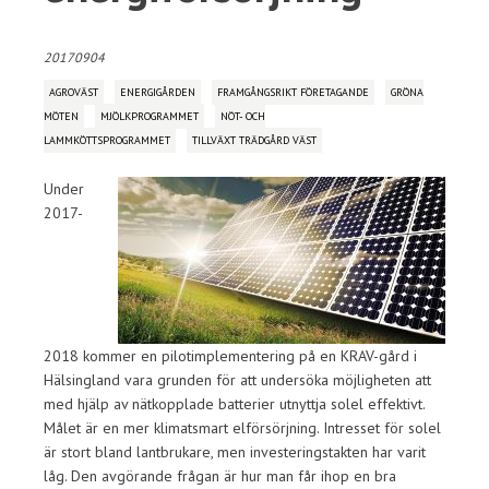
20170904
AGROVÄST
ENERGIGÅRDEN
FRAMGÅNGSRIKT FÖRETAGANDE
GRÖNA
MÖTEN
MJÖLKPROGRAMMET
NÖT- OCH
LAMMKÖTTSPROGRAMMET
TILLVÄXT TRÄDGÅRD VÄST
Under
2017-
2018 kommer en pilotimplementering på en KRAV-gård i
Hälsingland vara grunden för att undersöka möjligheten att
med hjälp av nätkopplade batterier utnyttja solel effektivt.
Målet är en mer klimatsmart elförsörjning. Intresset för solel
är stort bland lantbrukare, men investeringstakten har varit
låg. Den avgörande frågan är hur man får ihop en bra