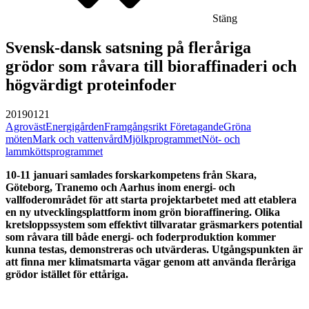
Stäng
Svensk-dansk satsning på fleråriga
grödor som råvara till bioraffinaderi och
högvärdigt proteinfoder
20190121
Agroväst
Energigården
Framgångsrikt Företagande
Gröna
möten
Mark och vattenvård
Mjölkprogrammet
Nöt- och
lammköttsprogrammet
10-11 januari samlades forskarkompetens från Skara,
Göteborg, Tranemo och Aarhus inom energi- och
vallfoderområdet för att starta projektarbetet med att etablera
en ny utvecklingsplattform inom grön bioraffinering. Olika
kretsloppssystem som effektivt tillvaratar gräsmarkers potential
som råvara till både energi- och foderproduktion kommer
kunna testas, demonstreras och utvärderas. Utgångspunkten är
att finna mer klimatsmarta vägar genom att använda fleråriga
grödor istället för ettåriga.