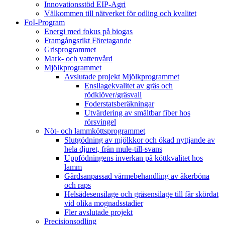
Innovationsstöd EIP-Agri
Välkommen till nätverket för odling och kvalitet
FoI-Program
Energi med fokus på biogas
Framgångsrikt Företagande
Grisprogrammet
Mark- och vattenvård
Mjölkprogrammet
Avslutade projekt Mjölkprogrammet
Ensilagekvalitet av gräs och
rödklöver/gräsvall
Foderstatsberäkningar
Utvärdering av smältbar fiber hos
rörsvingel
Nöt- och lammköttsprogrammet
Slutgödning av mjölkkor och ökad nyttjande av
hela djuret, från mule-till-svans
Uppfödningens inverkan på köttkvalitet hos
lamm
Gårdsanpassad värmebehandling av åkerböna
och raps
Helsädesensilage och gräsensilage till får skördat
vid olika mognadsstadier
Fler avslutade projekt
Precisionsodling