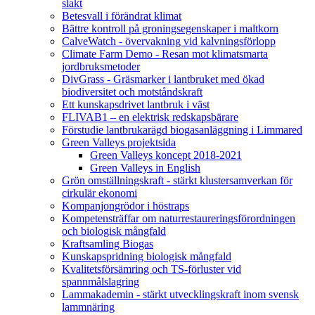
slakt
Betesvall i förändrat klimat
Bättre kontroll på groningsegenskaper i maltkorn
CalveWatch - övervakning vid kalvningsförlopp
Climate Farm Demo - Resan mot klimatsmarta
jordbruksmetoder
DivGrass - Gräsmarker i lantbruket med ökad
biodiversitet och motståndskraft
Ett kunskapsdrivet lantbruk i väst
FLIVAB1 – en elektrisk redskapsbärare
Förstudie lantbrukarägd biogasanläggning i Limmared
Green Valleys projektsida
Green Valleys koncept 2018-2021
Green Valleys in English
Grön omställningskraft - stärkt klustersamverkan för
cirkulär ekonomi
Kompanjongrödor i höstraps
Kompetensträffar om naturrestaureringsförordningen
och biologisk mångfald
Kraftsamling Biogas
Kunskapspridning biologisk mångfald
Kvalitetsförsämring och TS-förluster vid
spannmålslagring
Lammakademin - stärkt utvecklingskraft inom svensk
lammnäring