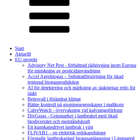
Start
Aktuellt
EU-projekt
Advisory Net Pest - förbättrad rådgivning inom Europa
för minskning av pesticidanvändning
Accel Agrobiogas – Substratförsörjning för ökad
regional biogasproduktion
AI för detektering och märkning av slaktgrisar redo för
slakt
Betesvall i förändrat klimat
Bättre kontroll på groningsegenskaper i maltkorn
CalveWatch - övervakning vid kalvningsförlopp
DivGrass - Gräsmarker i lantbruket med ökad
biodiversitet och motståndskraft
Ett kunskapsdrivet lantbruk i väst
FLIVAB1 – en elektrisk redskapsbärare
Förstudie lantbrukarägd biogasanläggning i Limmared