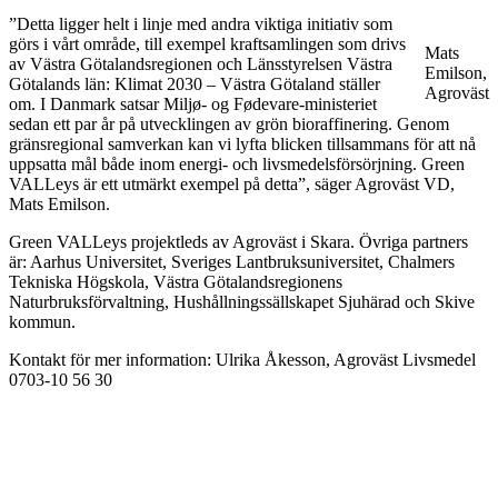
”Detta ligger helt i linje med andra viktiga initiativ som
görs i vårt område, till exempel kraftsamlingen som drivs
Mats
av Västra Götalandsregionen och Länsstyrelsen Västra
Emilson,
Götalands län: Klimat 2030 – Västra Götaland ställer
Agroväst
om. I Danmark satsar Miljø- og Fødevare-ministeriet
sedan ett par år på utvecklingen av grön bioraffinering. Genom
gränsregional samverkan kan vi lyfta blicken tillsammans för att nå
uppsatta mål både inom energi- och livsmedelsförsörjning. Green
VALLeys är ett utmärkt exempel på detta”, säger Agroväst VD,
Mats Emilson.
Green VALLeys projektleds av Agroväst i Skara. Övriga partners
är: Aarhus Universitet, Sveriges Lantbruksuniversitet, Chalmers
Tekniska Högskola, Västra Götalandsregionens
Naturbruksförvaltning, Hushållningssällskapet Sjuhärad och Skive
kommun.
Kontakt för mer information: Ulrika Åkesson, Agroväst Livsmedel
0703-10 56 30