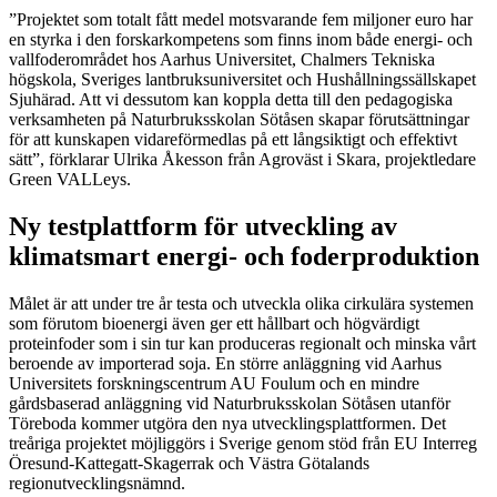
”Projektet som totalt fått medel motsvarande fem miljoner euro har
en styrka i den forskarkompetens som finns inom både energi- och
vallfoderområdet hos Aarhus Universitet, Chalmers Tekniska
högskola, Sveriges lantbruksuniversitet och Hushållningssällskapet
Sjuhärad. Att vi dessutom kan koppla detta till den pedagogiska
verksamheten på Naturbruksskolan Sötåsen skapar förutsättningar
för att kunskapen vidareförmedlas på ett långsiktigt och effektivt
sätt”, förklarar Ulrika Åkesson från Agroväst i Skara, projektledare
Green VALLeys.
Ny testplattform för utveckling av
klimatsmart energi- och foderproduktion
Målet är att under tre år testa och utveckla olika cirkulära systemen
som förutom bioenergi även ger ett hållbart och högvärdigt
proteinfoder som i sin tur kan produceras regionalt och minska vårt
beroende av importerad soja. En större anläggning vid Aarhus
Universitets forskningscentrum AU Foulum och en mindre
gårdsbaserad anläggning vid Naturbruksskolan Sötåsen utanför
Töreboda kommer utgöra den nya utvecklingsplattformen. Det
treåriga projektet möjliggörs i Sverige genom stöd från EU Interreg
Öresund-Kattegatt-Skagerrak och Västra Götalands
regionutvecklingsnämnd.