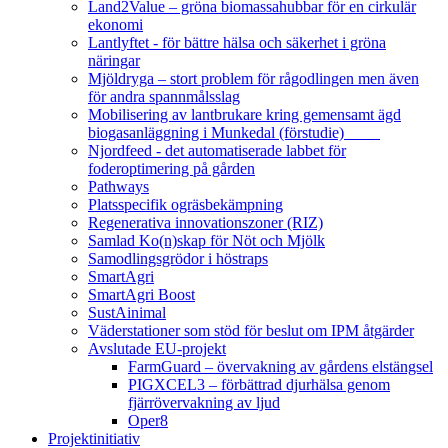
Land2Value – gröna biomassahubbar för en cirkulär
ekonomi
Lantlyftet - för bättre hälsa och säkerhet i gröna
näringar
Mjöldryga – stort problem för rågodlingen men även
för andra spannmålsslag
Mobilisering av lantbrukare kring gemensamt ägd
biogasanläggning i Munkedal (förstudie)
Njordfeed - det automatiserade labbet för
foderoptimering på gården
Pathways
Platsspecifik ogräsbekämpning
Regenerativa innovationszoner (RIZ)
Samlad Ko(n)skap för Nöt och Mjölk
Samodlingsgrödor i höstraps
SmartAgri
SmartAgri Boost
SustAinimal
Väderstationer som stöd för beslut om IPM åtgärder
Avslutade EU-projekt
FarmGuard – övervakning av gårdens elstängsel
PIGXCEL3 – förbättrad djurhälsa genom
fjärrövervakning av ljud
Oper8
Projektinitiativ