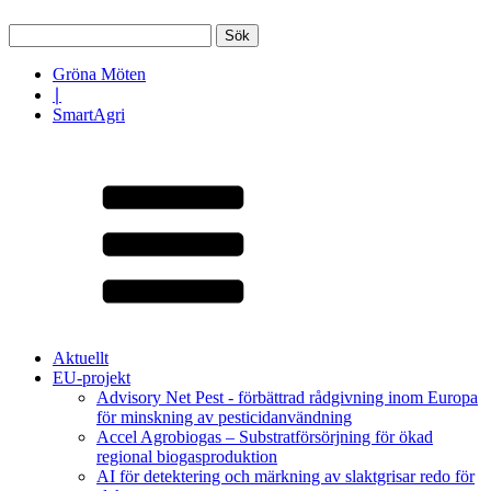
Sök
efter:
Gröna Möten
∣
SmartAgri
Aktuellt
EU-projekt
Advisory Net Pest - förbättrad rådgivning inom Europa
för minskning av pesticidanvändning
Accel Agrobiogas – Substratförsörjning för ökad
regional biogasproduktion
AI för detektering och märkning av slaktgrisar redo för