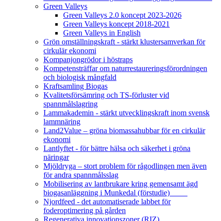
Green Valleys
Green Valleys 2.0 koncept 2023-2026
Green Valleys koncept 2018-2021
Green Valleys in English
Grön omställningskraft - stärkt klustersamverkan för
cirkulär ekonomi
Kompanjongrödor i höstraps
Kompetensträffar om naturrestaureringsförordningen
och biologisk mångfald
Kraftsamling Biogas
Kvalitetsförsämring och TS-förluster vid
spannmålslagring
Lammakademin - stärkt utvecklingskraft inom svensk
lammnäring
Land2Value – gröna biomassahubbar för en cirkulär
ekonomi
Lantlyftet - för bättre hälsa och säkerhet i gröna
näringar
Mjöldryga – stort problem för rågodlingen men även
för andra spannmålsslag
Mobilisering av lantbrukare kring gemensamt ägd
biogasanläggning i Munkedal (förstudie)
Njordfeed - det automatiserade labbet för
foderoptimering på gården
Regenerativa innovationszoner (RIZ)