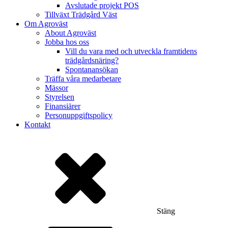
Avslutade projekt POS
Tillväxt Trädgård Väst
Om Agroväst
About Agroväst
Jobba hos oss
Vill du vara med och utveckla framtidens
trädgårdsnäring?
Spontanansökan
Träffa våra medarbetare
Mässor
Styrelsen
Finansiärer
Personuppgiftspolicy
Kontakt
Stäng