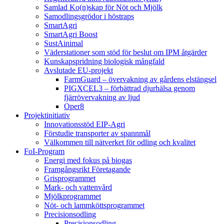
Samlad Ko(n)skap för Nöt och Mjölk
Samodlingsgrödor i höstraps
SmartAgri
SmartAgri Boost
SustAinimal
Väderstationer som stöd för beslut om IPM åtgärder
Kunskapspridning biologisk mångfald
Avslutade EU-projekt
FarmGuard – övervakning av gårdens elstängsel
PIGXCEL3 – förbättrad djurhälsa genom
fjärrövervakning av ljud
Oper8
Projektinitiativ
Innovationsstöd EIP-Agri
Förstudie transporter av spannmål
Välkommen till nätverket för odling och kvalitet
FoI-Program
Energi med fokus på biogas
Framgångsrikt Företagande
Grisprogrammet
Mark- och vattenvård
Mjölkprogrammet
Nöt- och lammköttsprogrammet
Precisionsodling
Precisionsodling