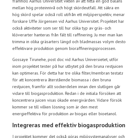
framhöll Aarhus Universitet vikten av att hitta en god balans
mellan hög proteinnivå och högt skördeutfall. Att säkra en
hög skörd spelar också roll utifrån ett miljöperspektiv, menar
forskare Uffe Jörgensen vid Aarhus Universitet. Projektet har
också aktiviteter som ser till hur olika typ av gräs- och
klöverarter hanteras från fält till raffinering. Ju mer man kan
trimma in olika gräsarters längd och bladmassas volym desto
effektivare produktion genom bioraffineringsprocessen.
Gossaye Tirunehe, post doc vid Aarhus Universietet, utför
inom projektet tester på hur utbytet på den bruna restjuicen
kan optimeras. För detta har tre olika filter/membran testat
s
för att koncentrera återstående biomassa i den bruna
restjuicen, framför allt sockerdelen innan den slutligen går
vidare till biogasproduktion. Redan i de initiala försöken att
koncentrera juicen visas ökade energivärden. Vidare försök
kommer se till vilken lösning som är den mest
energieffektiva för produktion av biogas eller bioetanol.
Integreras med effektiv biogasproduktion
I projektet kommer det också göras miljösystemanalyser och