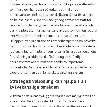
lönsamhetsanalyser för att visa vilka olika processalternativ
som finns och hur dessa påverkar dels miljö- och
klimatavtrycket, dels produktionskalkylen. Detta för att hitta
en balans där vi skapar tillräckligt hög attraktionskraft för
investering i denna typ av cirkulära bioekonomisystem och
där vi undersöker hur markanvändningen, som blir en följd av
mer vallodling och mindre importerat sojafoder, och
utsläppen från produktionen i ett helhetsperspektiv påverkar
miljö och klimat. När vi kan visa på möjligheten att investera i
regionala bioraffinaderier som utgår från just den regionens
förutsättningar bidrar vi till förändring av befintliga
odlingssystem och minskat beroende av importerat
proteinfoder. Vi bidrar även till att integrera produktion av
bioenergi som en del i lantbrukets cirkulära system.
Strategisk vallodling kan hjälpa till i
kvävekänsliga områden
Vi kommer att kunna tydliggöra styrkan och möjligheten i en
strategi där fleråriga växter blir mer framträdande i
växtföljden genom att vallen får flera avsättningsvägar. I