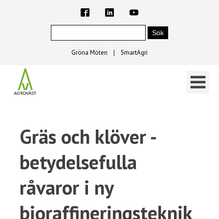
Gröna Möten
∣
SmartAgri
Gräs och klöver -
betydelsefulla
råvaror i ny
bioraffineringsteknik