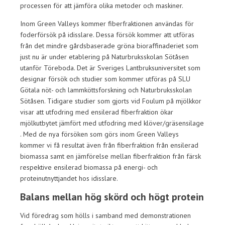
processen för att jämföra olika metoder och maskiner.
Inom Green Valleys kommer fiberfraktionen användas för
foderförsök på idisslare. Dessa försök kommer att utföras
från det mindre gårdsbaserade gröna bioraffinaderiet som
just nu är under etablering på Naturbruksskolan Sötåsen
utanför Töreboda. Det är Sveriges Lantbruksuniversitet som
designar försök och studier som kommer utföras på SLU
Götala nöt- och lammköttsforskning och Naturbruksskolan
Sötåsen. Tidigare studier som gjorts vid Foulum på mjölkkor
visar att utfodring med ensilerad fiberfraktion ökar
mjölkutbytet jämfört med utfodring med klöver/gräsensilage
. Med de nya försöken som görs inom Green Valleys
kommer vi få resultat även från fiberfraktion från ensilerad
biomassa samt en jämförelse mellan fiberfraktion från färsk
respektive ensilerad biomassa på energi- och
proteinutnyttjandet hos idisslare.
Balans mellan hög skörd och högt protein
Vid föredrag som hölls i samband med demonstrationen