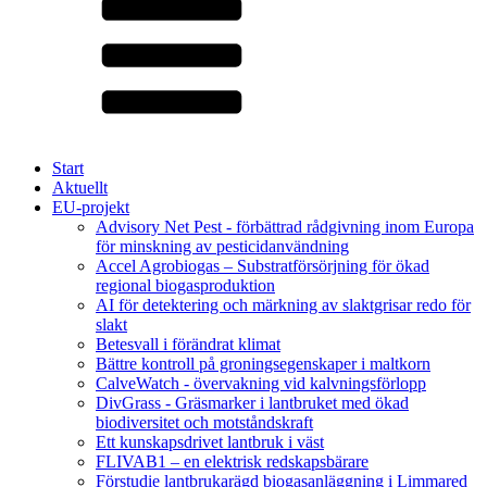
Start
Aktuellt
EU-projekt
Advisory Net Pest - förbättrad rådgivning inom Europa
för minskning av pesticidanvändning
Accel Agrobiogas – Substratförsörjning för ökad
regional biogasproduktion
AI för detektering och märkning av slaktgrisar redo för
slakt
Betesvall i förändrat klimat
Bättre kontroll på groningsegenskaper i maltkorn
CalveWatch - övervakning vid kalvningsförlopp
DivGrass - Gräsmarker i lantbruket med ökad
biodiversitet och motståndskraft
Ett kunskapsdrivet lantbruk i väst
FLIVAB1 – en elektrisk redskapsbärare
Förstudie lantbrukarägd biogasanläggning i Limmared