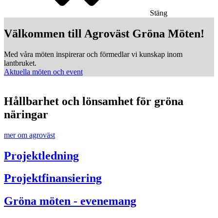
Stäng
Välkommen till Agroväst Gröna Möten!
Med våra möten inspirerar och förmedlar vi kunskap inom
D
lantbruket.
r
Aktuella möten och event
f
L
Hållbarhet och lönsamhet för gröna
näringar
mer om agroväst
Projektledning
Projektfinansiering
Gröna möten - evenemang