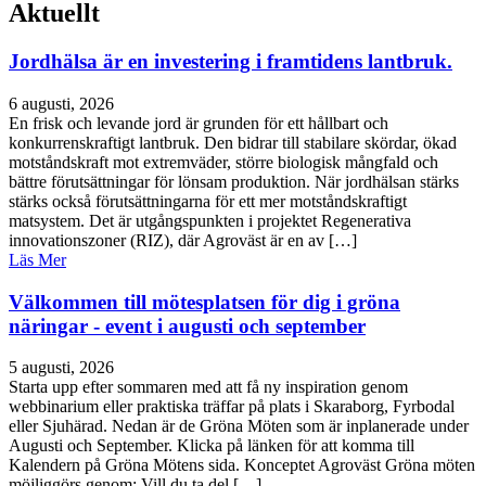
Aktuellt
Jordhälsa är en investering i framtidens lantbruk.
6 augusti, 2026
En frisk och levande jord är grunden för ett hållbart och
konkurrenskraftigt lantbruk. Den bidrar till stabilare skördar, ökad
motståndskraft mot extremväder, större biologisk mångfald och
bättre förutsättningar för lönsam produktion. När jordhälsan stärks
stärks också förutsättningarna för ett mer motståndskraftigt
matsystem. Det är utgångspunkten i projektet Regenerativa
innovationszoner (RIZ), där Agroväst är en av […]
Läs Mer
Välkommen till mötesplatsen för dig i gröna
näringar - event i augusti och september
5 augusti, 2026
Starta upp efter sommaren med att få ny inspiration genom
webbinarium eller praktiska träffar på plats i Skaraborg, Fyrbodal
eller Sjuhärad. Nedan är de Gröna Möten som är inplanerade under
Augusti och September. Klicka på länken för att komma till
Kalendern på Gröna Mötens sida. Konceptet Agroväst Gröna möten
möjliggörs genom: Vill du ta del […]