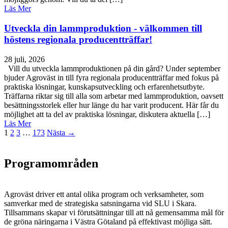
Läs Mer
Utveckla din lammproduktion - välkommen till
höstens regionala producentträffar!
28 juli, 2026
Vill du utveckla lammproduktionen på din gård? Under september
bjuder Agroväst in till fyra regionala producentträffar med fokus på
praktiska lösningar, kunskapsutveckling och erfarenhetsutbyte.
Träffarna riktar sig till alla som arbetar med lammproduktion, oavsett
besättningsstorlek eller hur länge du har varit producent. Här får du
möjlighet att ta del av praktiska lösningar, diskutera aktuella […]
Läs Mer
1
2
3
…
173
Nästa →
Programområden
Agroväst driver ett antal olika program och verksamheter, som
samverkar med de strategiska satsningarna vid SLU i Skara.
Tillsammans skapar vi förutsättningar till att nå gemensamma mål för
de gröna näringarna i Västra Götaland på effektivast möjliga sätt.