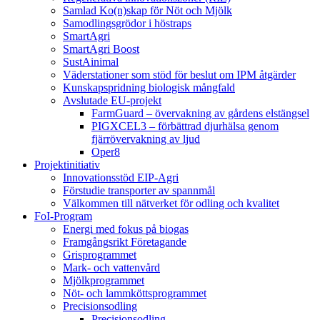
Samlad Ko(n)skap för Nöt och Mjölk
Samodlingsgrödor i höstraps
SmartAgri
SmartAgri Boost
SustAinimal
Väderstationer som stöd för beslut om IPM åtgärder
Kunskapspridning biologisk mångfald
Avslutade EU-projekt
FarmGuard – övervakning av gårdens elstängsel
PIGXCEL3 – förbättrad djurhälsa genom
fjärrövervakning av ljud
Oper8
Projektinitiativ
Innovationsstöd EIP-Agri
Förstudie transporter av spannmål
Välkommen till nätverket för odling och kvalitet
FoI-Program
Energi med fokus på biogas
Framgångsrikt Företagande
Grisprogrammet
Mark- och vattenvård
Mjölkprogrammet
Nöt- och lammköttsprogrammet
Precisionsodling
Precisionsodling