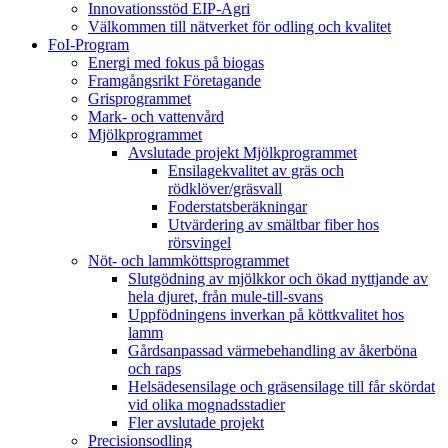
Innovationsstöd EIP-Agri
Välkommen till nätverket för odling och kvalitet
FoI-Program
Energi med fokus på biogas
Framgångsrikt Företagande
Grisprogrammet
Mark- och vattenvård
Mjölkprogrammet
Avslutade projekt Mjölkprogrammet
Ensilagekvalitet av gräs och
rödklöver/gräsvall
Foderstatsberäkningar
Utvärdering av smältbar fiber hos
rörsvingel
Nöt- och lammköttsprogrammet
Slutgödning av mjölkkor och ökad nyttjande av
hela djuret, från mule-till-svans
Uppfödningens inverkan på köttkvalitet hos
lamm
Gårdsanpassad värmebehandling av åkerböna
och raps
Helsädesensilage och gräsensilage till får skördat
vid olika mognadsstadier
Fler avslutade projekt
Precisionsodling