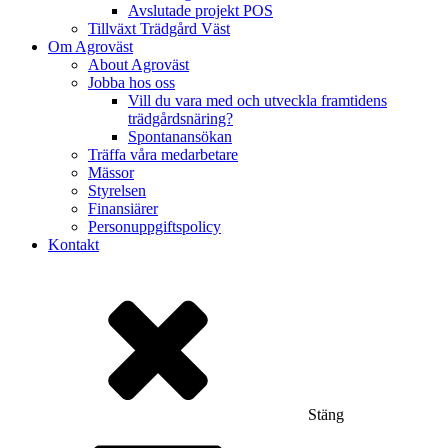
Avslutade projekt POS
Tillväxt Trädgård Väst
Om Agroväst
About Agroväst
Jobba hos oss
Vill du vara med och utveckla framtidens
trädgårdsnäring?
Spontanansökan
Träffa våra medarbetare
Mässor
Styrelsen
Finansiärer
Personuppgiftspolicy
Kontakt
Stäng