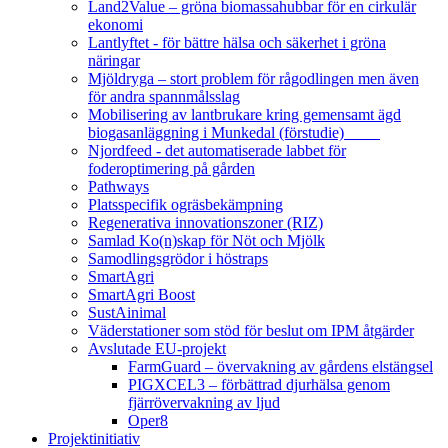
Land2Value – gröna biomassahubbar för en cirkulär
ekonomi
Lantlyftet - för bättre hälsa och säkerhet i gröna
näringar
Mjöldryga – stort problem för rågodlingen men även
för andra spannmålsslag
Mobilisering av lantbrukare kring gemensamt ägd
biogasanläggning i Munkedal (förstudie)
Njordfeed - det automatiserade labbet för
foderoptimering på gården
Pathways
Platsspecifik ogräsbekämpning
Regenerativa innovationszoner (RIZ)
Samlad Ko(n)skap för Nöt och Mjölk
Samodlingsgrödor i höstraps
SmartAgri
SmartAgri Boost
SustAinimal
Väderstationer som stöd för beslut om IPM åtgärder
Avslutade EU-projekt
FarmGuard – övervakning av gårdens elstängsel
PIGXCEL3 – förbättrad djurhälsa genom
fjärrövervakning av ljud
Oper8
Projektinitiativ