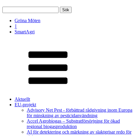
Sök
efter:
Gröna Möten
∣
SmartAgri
Aktuellt
EU-projekt
Advisory Net Pest - förbättrad rådgivning inom Europa
för minskning av pesticidanvändning
Accel Agrobiogas – Substratförsörjning för ökad
regional biogasproduktion
AI för detektering och märkning av slaktgrisar redo för