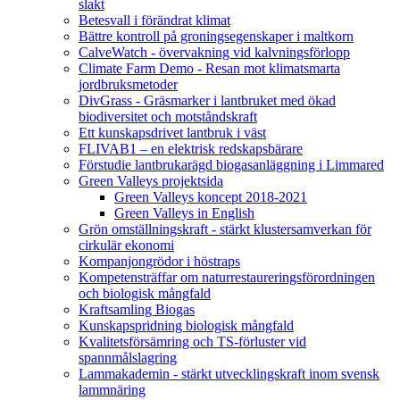
slakt
Betesvall i förändrat klimat
Bättre kontroll på groningsegenskaper i maltkorn
CalveWatch - övervakning vid kalvningsförlopp
Climate Farm Demo - Resan mot klimatsmarta
jordbruksmetoder
DivGrass - Gräsmarker i lantbruket med ökad
biodiversitet och motståndskraft
Ett kunskapsdrivet lantbruk i väst
FLIVAB1 – en elektrisk redskapsbärare
Förstudie lantbrukarägd biogasanläggning i Limmared
Green Valleys projektsida
Green Valleys koncept 2018-2021
Green Valleys in English
Grön omställningskraft - stärkt klustersamverkan för
cirkulär ekonomi
Kompanjongrödor i höstraps
Kompetensträffar om naturrestaureringsförordningen
och biologisk mångfald
Kraftsamling Biogas
Kunskapspridning biologisk mångfald
Kvalitetsförsämring och TS-förluster vid
spannmålslagring
Lammakademin - stärkt utvecklingskraft inom svensk
lammnäring