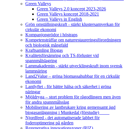
Green Valleys
Green Valleys 2.0 koncept 2023-2026
Green Valleys koncept 2018-2021
Green Valleys in English
Grön omställningskraft - stärkt klustersamverkan för
cirkulär ekonomi
Kompanjongrödor i höstraps
Kompetensträffar om naturrestaureringsförordningen
och biologisk mångfald
Kraftsamling Biogas
Kvalitetsförsämring och TS-förluster vid
spannmålslagring
Lammakademin - stärkt utvecklingskraft inom svensk
lammnäring
Land2Value – gröna biomassahubbar för en cirkulär
ekonomi
Lantlyftet - för bättre hälsa och säkerhet i gröna
näringar
Mjöldryga – stort problem för rågodlingen men även
för andra spannmålsslag
Mobilisering av lantbrukare kring gemensamt ägd
biogasanläggning i Munkedal (förstudie)
Njordfeed - det automatiserade labbet för
foderoptimering på gården
Regenerativa innovationszoner (RIZ)