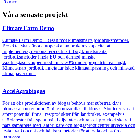
läs mer
Våra senaste projekt
Climate Farm Demo
Climate Farm Demo - Resan mot klimatsmarta jordbruksmetoder.
Projektet ska stärka europeiska lantbrukares kapacitet att
implementera, demonstrera och ta till sig klimatsmarta
jordbruksmetoder i hela EU och därmed minska
växthusgasutsläppen med minst 30% under projektets livslängd.
Klimatsmart jordbruk innefattar både klimatanpassning och minskad
klimatpåverkan.
AccelAgrobiogas
För att öka produktionen av biogas behövs mer substrat, d.v.s
biomassa som genom rötning omvandlas till biogas. Studier visar att
störst potential finns i restprodukter från lantbruket, exempelvis
skörderester från spannmål, baljväxter och raps. I projektet ska vi i
nära samarbete med lantbrukare och biogasproducenter utveckla och
testa nya koncept och hållbara metoder för att odla och skörda
biomassa.