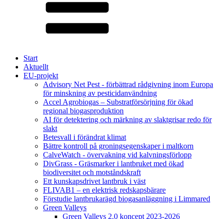
Start
Aktuellt
EU-projekt
Advisory Net Pest - förbättrad rådgivning inom Europa
för minskning av pesticidanvändning
Accel Agrobiogas – Substratförsörjning för ökad
regional biogasproduktion
AI för detektering och märkning av slaktgrisar redo för
slakt
Betesvall i förändrat klimat
Bättre kontroll på groningsegenskaper i maltkorn
CalveWatch - övervakning vid kalvningsförlopp
DivGrass - Gräsmarker i lantbruket med ökad
biodiversitet och motståndskraft
Ett kunskapsdrivet lantbruk i väst
FLIVAB1 – en elektrisk redskapsbärare
Förstudie lantbrukarägd biogasanläggning i Limmared
Green Valleys
Green Valleys 2.0 koncept 2023-2026