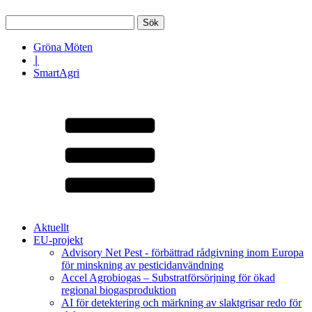
Sök
efter:
Gröna Möten
∣
SmartAgri
Aktuellt
EU-projekt
Advisory Net Pest - förbättrad rådgivning inom Europa
för minskning av pesticidanvändning
Accel Agrobiogas – Substratförsörjning för ökad
regional biogasproduktion
AI för detektering och märkning av slaktgrisar redo för