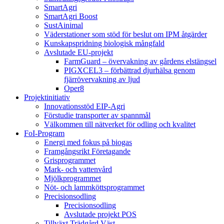
SmartAgri
SmartAgri Boost
SustAinimal
Väderstationer som stöd för beslut om IPM åtgärder
Kunskapspridning biologisk mångfald
Avslutade EU-projekt
FarmGuard – övervakning av gårdens elstängsel
PIGXCEL3 – förbättrad djurhälsa genom
fjärrövervakning av ljud
Oper8
Projektinitiativ
Innovationsstöd EIP-Agri
Förstudie transporter av spannmål
Välkommen till nätverket för odling och kvalitet
FoI-Program
Energi med fokus på biogas
Framgångsrikt Företagande
Grisprogrammet
Mark- och vattenvård
Mjölkprogrammet
Nöt- och lammköttsprogrammet
Precisionsodling
Precisionsodling
Avslutade projekt POS
Tillväxt Trädgård Väst