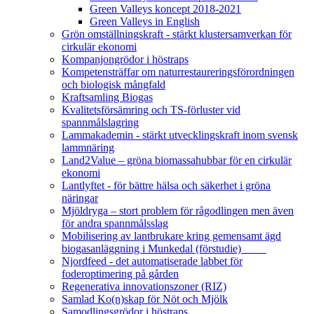
Green Valleys koncept 2018-2021
Green Valleys in English
Grön omställningskraft - stärkt klustersamverkan för
cirkulär ekonomi
Kompanjongrödor i höstraps
Kompetensträffar om naturrestaureringsförordningen
och biologisk mångfald
Kraftsamling Biogas
Kvalitetsförsämring och TS-förluster vid
spannmålslagring
Lammakademin - stärkt utvecklingskraft inom svensk
lammnäring
Land2Value – gröna biomassahubbar för en cirkulär
ekonomi
Lantlyftet - för bättre hälsa och säkerhet i gröna
näringar
Mjöldryga – stort problem för rågodlingen men även
för andra spannmålsslag
Mobilisering av lantbrukare kring gemensamt ägd
biogasanläggning i Munkedal (förstudie)
Njordfeed - det automatiserade labbet för
foderoptimering på gården
Regenerativa innovationszoner (RIZ)
Samlad Ko(n)skap för Nöt och Mjölk
Samodlingsgrödor i höstraps