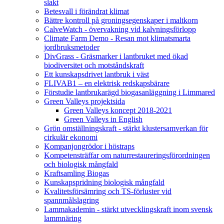
slakt
Betesvall i förändrat klimat
Bättre kontroll på groningsegenskaper i maltkorn
CalveWatch - övervakning vid kalvningsförlopp
Climate Farm Demo - Resan mot klimatsmarta
jordbruksmetoder
DivGrass - Gräsmarker i lantbruket med ökad
biodiversitet och motståndskraft
Ett kunskapsdrivet lantbruk i väst
FLIVAB1 – en elektrisk redskapsbärare
Förstudie lantbrukarägd biogasanläggning i Limmared
Green Valleys projektsida
Green Valleys koncept 2018-2021
Green Valleys in English
Grön omställningskraft - stärkt klustersamverkan för
cirkulär ekonomi
Kompanjongrödor i höstraps
Kompetensträffar om naturrestaureringsförordningen
och biologisk mångfald
Kraftsamling Biogas
Kunskapspridning biologisk mångfald
Kvalitetsförsämring och TS-förluster vid
spannmålslagring
Lammakademin - stärkt utvecklingskraft inom svensk
lammnäring