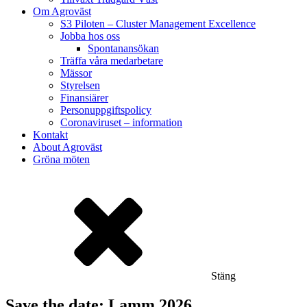
Om Agroväst
S3 Piloten – Cluster Management Excellence
Jobba hos oss
Spontanansökan
Träffa våra medarbetare
Mässor
Styrelsen
Finansiärer
Personuppgiftspolicy
Coronaviruset – information
Kontakt
About Agroväst
Gröna möten
Stäng
Save the date: Lamm 2026