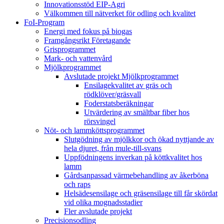
Innovationsstöd EIP-Agri
Välkommen till nätverket för odling och kvalitet
FoI-Program
Energi med fokus på biogas
Framgångsrikt Företagande
Grisprogrammet
Mark- och vattenvård
Mjölkprogrammet
Avslutade projekt Mjölkprogrammet
Ensilagekvalitet av gräs och
rödklöver/gräsvall
Foderstatsberäkningar
Utvärdering av smältbar fiber hos
rörsvingel
Nöt- och lammköttsprogrammet
Slutgödning av mjölkkor och ökad nyttjande av
hela djuret, från mule-till-svans
Uppfödningens inverkan på köttkvalitet hos
lamm
Gårdsanpassad värmebehandling av åkerböna
och raps
Helsädesensilage och gräsensilage till får skördat
vid olika mognadsstadier
Fler avslutade projekt
Precisionsodling