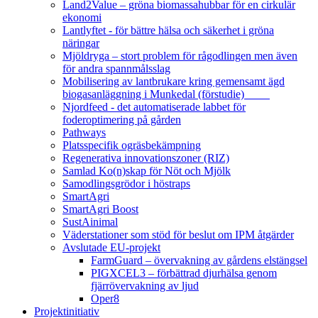
Land2Value – gröna biomassahubbar för en cirkulär
ekonomi
Lantlyftet - för bättre hälsa och säkerhet i gröna
näringar
Mjöldryga – stort problem för rågodlingen men även
för andra spannmålsslag
Mobilisering av lantbrukare kring gemensamt ägd
biogasanläggning i Munkedal (förstudie)
Njordfeed - det automatiserade labbet för
foderoptimering på gården
Pathways
Platsspecifik ogräsbekämpning
Regenerativa innovationszoner (RIZ)
Samlad Ko(n)skap för Nöt och Mjölk
Samodlingsgrödor i höstraps
SmartAgri
SmartAgri Boost
SustAinimal
Väderstationer som stöd för beslut om IPM åtgärder
Avslutade EU-projekt
FarmGuard – övervakning av gårdens elstängsel
PIGXCEL3 – förbättrad djurhälsa genom
fjärrövervakning av ljud
Oper8
Projektinitiativ