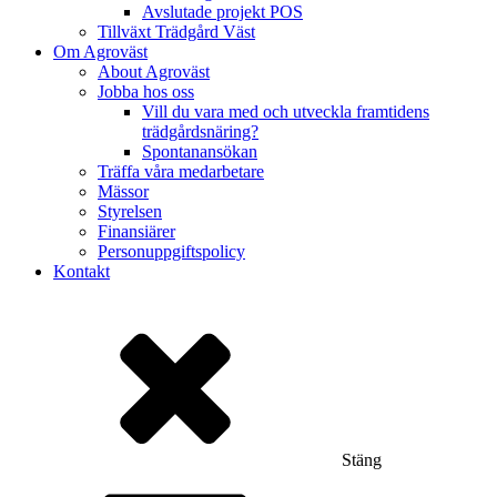
Avslutade projekt POS
Tillväxt Trädgård Väst
Om Agroväst
About Agroväst
Jobba hos oss
Vill du vara med och utveckla framtidens
trädgårdsnäring?
Spontanansökan
Träffa våra medarbetare
Mässor
Styrelsen
Finansiärer
Personuppgiftspolicy
Kontakt
Stäng