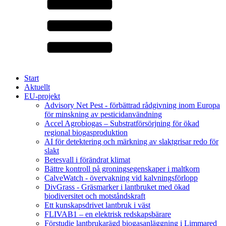
Start
Aktuellt
EU-projekt
Advisory Net Pest - förbättrad rådgivning inom Europa
för minskning av pesticidanvändning
Accel Agrobiogas – Substratförsörjning för ökad
regional biogasproduktion
AI för detektering och märkning av slaktgrisar redo för
slakt
Betesvall i förändrat klimat
Bättre kontroll på groningsegenskaper i maltkorn
CalveWatch - övervakning vid kalvningsförlopp
DivGrass - Gräsmarker i lantbruket med ökad
biodiversitet och motståndskraft
Ett kunskapsdrivet lantbruk i väst
FLIVAB1 – en elektrisk redskapsbärare
Förstudie lantbrukarägd biogasanläggning i Limmared