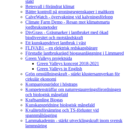
slakt
Betesvall i förändrat klimat
Bättre kontroll på groningsegenskaper i maltkorn
CalveWatch - övervakning vid kalvningsförlopp
Climate Farm Demo - Resan mot klimatsmarta
jordbruksmetoder
DivGrass - Gräsmarker i lantbruket med ökad
biodiversitet och motståndskraft
Ett kunskapsdrivet lantbruk i väst
FLIVAB1 – en elektrisk redskapsbärare
Förstudie lantbrukarägd biogasanläggning i Limmared
Green Valleys projektsida
Green Valleys koncept 2018-2021
Green Valleys in English
Grön omställningskraft - stärkt klustersamverkan för
cirkulär ekonomi
Kompanjongrödor i höstraps
Kompetensträffar om naturrestaureringsförordningen
och biologisk mångfald
Kraftsamling Biogas
Kunskapspridning biologisk mångfald
Kvalitetsförsämring och TS-förluster vid
spannmålslagring
Lammakademin - stärkt utvecklingskraft inom svensk
lammnäring