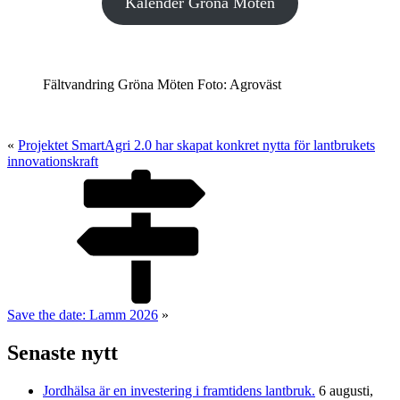
Kalender Gröna Möten
Fältvandring Gröna Möten Foto: Agroväst
«
Projektet SmartAgri 2.0 har skapat konkret nytta för lantbrukets
innovationskraft
Save the date: Lamm 2026
»
Senaste nytt
Jordhälsa är en investering i framtidens lantbruk.
6 augusti,