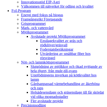
Innovationsstöd EIP-Agri
Välkommen till nätverket för odling och kvalitet
FoI-Program
Energi med fokus på biogas
Framgångsrikt Företagande
Grisprogrammet
Mark- och vattenvård
Mjölkprogrammet
Avslutade projekt Mjölkprogrammet
Ensilagekvalitet av gräs och
rödklöver/gräsvall
Foderstatsberäkningar
Utvärdering av smältbar fiber hos
rörsvingel
Nöt- och lammköttsprogrammet
Slutgödning av mjölkkor och ökad nyttjande av
hela djuret, från mule-till-svans
Uppfödningens inverkan på köttkvalitet hos
lamm
Gårdsanpassad värmebehandling av åkerböna
och raps
Helsädesensilage och gräsensilage till får skördat
vid olika mognadsstadier
Fler avslutade projekt
Precisionsodling