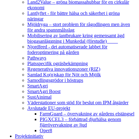
Land2Value – gröna biomassahubbar för en cirkulär
ekonomi
Lantlyftet - för bättre hälsa och säkerhet i gröna
näringar
Mjöldryga – stort problem för rågodlingen men även
för andra spannmålsslag
Mobilisering av lantbrukare kring gemensamt ägd
biogasanläggning i Munkedal (förstudie)
Njordfeed - det automatiserade labbet för
foderoptimering på gården
Pathways
Platsspecifik ogräsbekämpning
Regenerativa innovationszoner (RIZ)
Samlad Ko(n)skap för Nöt och Mjölk
Samodlingsgrödor i höstraps
SmartAgri
SmartAgri Boost
SustAinimal
Väderstationer som stöd för beslut om IPM åtgärder
Avslutade EU-projekt
FarmGuard – övervakning av gårdens elstängsel
PIGXCEL3 – förbättrad djurhälsa genom
fjärrövervakning av ljud
Oper8
Projektinitiativ