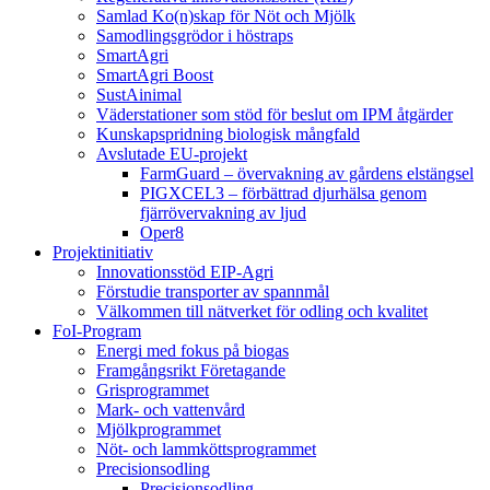
Samlad Ko(n)skap för Nöt och Mjölk
Samodlingsgrödor i höstraps
SmartAgri
SmartAgri Boost
SustAinimal
Väderstationer som stöd för beslut om IPM åtgärder
Kunskapspridning biologisk mångfald
Avslutade EU-projekt
FarmGuard – övervakning av gårdens elstängsel
PIGXCEL3 – förbättrad djurhälsa genom
fjärrövervakning av ljud
Oper8
Projektinitiativ
Innovationsstöd EIP-Agri
Förstudie transporter av spannmål
Välkommen till nätverket för odling och kvalitet
FoI-Program
Energi med fokus på biogas
Framgångsrikt Företagande
Grisprogrammet
Mark- och vattenvård
Mjölkprogrammet
Nöt- och lammköttsprogrammet
Precisionsodling
Precisionsodling