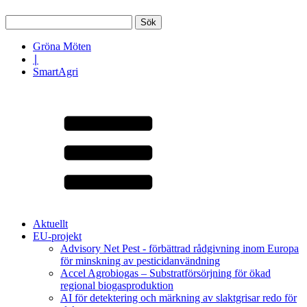
Sök
efter:
Gröna Möten
∣
SmartAgri
Aktuellt
EU-projekt
Advisory Net Pest - förbättrad rådgivning inom Europa
för minskning av pesticidanvändning
Accel Agrobiogas – Substratförsörjning för ökad
regional biogasproduktion
AI för detektering och märkning av slaktgrisar redo för