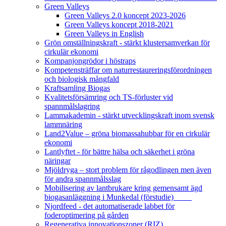
Green Valleys
Green Valleys 2.0 koncept 2023-2026
Green Valleys koncept 2018-2021
Green Valleys in English
Grön omställningskraft - stärkt klustersamverkan för
cirkulär ekonomi
Kompanjongrödor i höstraps
Kompetensträffar om naturrestaureringsförordningen
och biologisk mångfald
Kraftsamling Biogas
Kvalitetsförsämring och TS-förluster vid
spannmålslagring
Lammakademin - stärkt utvecklingskraft inom svensk
lammnäring
Land2Value – gröna biomassahubbar för en cirkulär
ekonomi
Lantlyftet - för bättre hälsa och säkerhet i gröna
näringar
Mjöldryga – stort problem för rågodlingen men även
för andra spannmålsslag
Mobilisering av lantbrukare kring gemensamt ägd
biogasanläggning i Munkedal (förstudie)
Njordfeed - det automatiserade labbet för
foderoptimering på gården
Regenerativa innovationszoner (RIZ)