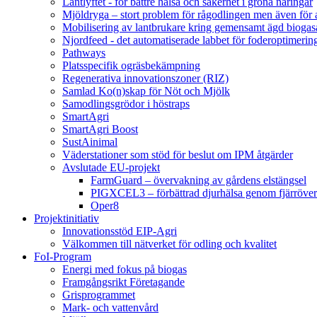
Lantlyftet - för bättre hälsa och säkerhet i gröna näringar
Mjöldryga – stort problem för rågodlingen men även för
Mobilisering av lantbrukare kring gemensamt ägd bio
Njordfeed - det automatiserade labbet för foderoptimerin
Pathways
Platsspecifik ogräsbekämpning
Regenerativa innovationszoner (RIZ)
Samlad Ko(n)skap för Nöt och Mjölk
Samodlingsgrödor i höstraps
SmartAgri
SmartAgri Boost
SustAinimal
Väderstationer som stöd för beslut om IPM åtgärder
Avslutade EU-projekt
FarmGuard – övervakning av gårdens elstängsel
PIGXCEL3 – förbättrad djurhälsa genom fjärröver
Oper8
Projektinitiativ
Innovationsstöd EIP-Agri
Välkommen till nätverket för odling och kvalitet
FoI-Program
Energi med fokus på biogas
Framgångsrikt Företagande
Grisprogrammet
Mark- och vattenvård