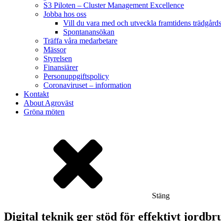
S3 Piloten – Cluster Management Excellence
Jobba hos oss
Vill du vara med och utveckla framtidens trädgård
Spontanansökan
Träffa våra medarbetare
Mässor
Styrelsen
Finansiärer
Personuppgiftspolicy
Coronaviruset – information
Kontakt
About Agroväst
Gröna möten
Stäng
Digital teknik ger stöd för effektivt jordbr