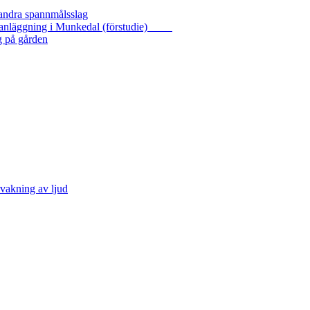
 andra spannmålsslag
gasanläggning i Munkedal (förstudie)
g på gården
vakning av ljud