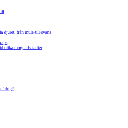
all
 djuret, från mule-till-svans
raps
vid olika mognadsstadier
snäring?