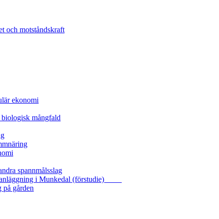
et och motståndskraft
kulär ekonomi
 biologisk mångfald
ng
ammnäring
nomi
 andra spannmålsslag
gasanläggning i Munkedal (förstudie)
g på gården