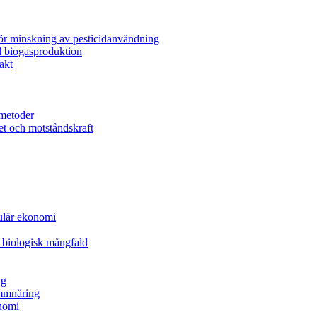
för minskning av pesticidanvändning
l biogasproduktion
akt
metoder
et och motståndskraft
kulär ekonomi
 biologisk mångfald
ng
ammnäring
nomi