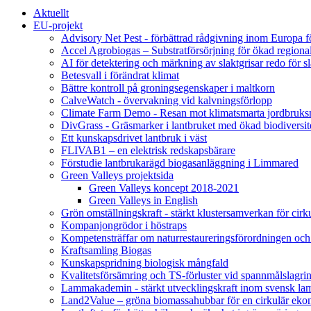
Aktuellt
EU-projekt
Advisory Net Pest - förbättrad rådgivning inom Europa 
Accel Agrobiogas – Substratförsörjning för ökad regiona
AI för detektering och märkning av slaktgrisar redo för sl
Betesvall i förändrat klimat
Bättre kontroll på groningsegenskaper i maltkorn
CalveWatch - övervakning vid kalvningsförlopp
Climate Farm Demo - Resan mot klimatsmarta jordbruks
DivGrass - Gräsmarker i lantbruket med ökad biodiversit
Ett kunskapsdrivet lantbruk i väst
FLIVAB1 – en elektrisk redskapsbärare
Förstudie lantbrukarägd biogasanläggning i Limmared
Green Valleys projektsida
Green Valleys koncept 2018-2021
Green Valleys in English
Grön omställningskraft - stärkt klustersamverkan för cir
Kompanjongrödor i höstraps
Kompetensträffar om naturrestaureringsförordningen och
Kraftsamling Biogas
Kunskapspridning biologisk mångfald
Kvalitetsförsämring och TS-förluster vid spannmålslagri
Lammakademin - stärkt utvecklingskraft inom svensk l
Land2Value – gröna biomassahubbar för en cirkulär eko