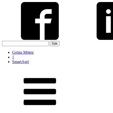
Sök
efter:
Gröna Möten
∣
SmartAgri