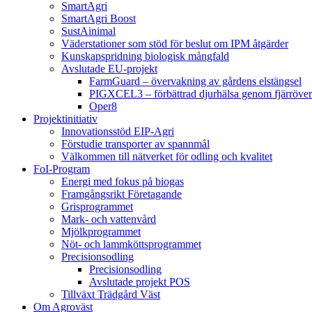
SmartAgri
SmartAgri Boost
SustAinimal
Väderstationer som stöd för beslut om IPM åtgärder
Kunskapspridning biologisk mångfald
Avslutade EU-projekt
FarmGuard – övervakning av gårdens elstängsel
PIGXCEL3 – förbättrad djurhälsa genom fjärröver
Oper8
Projektinitiativ
Innovationsstöd EIP-Agri
Förstudie transporter av spannmål
Välkommen till nätverket för odling och kvalitet
FoI-Program
Energi med fokus på biogas
Framgångsrikt Företagande
Grisprogrammet
Mark- och vattenvård
Mjölkprogrammet
Nöt- och lammköttsprogrammet
Precisionsodling
Precisionsodling
Avslutade projekt POS
Tillväxt Trädgård Väst
Om Agroväst