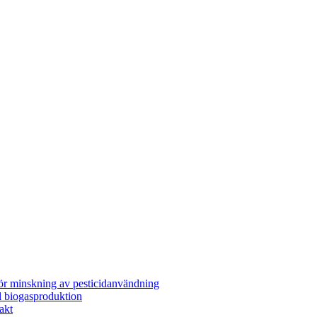
för minskning av pesticidanvändning
l biogasproduktion
akt