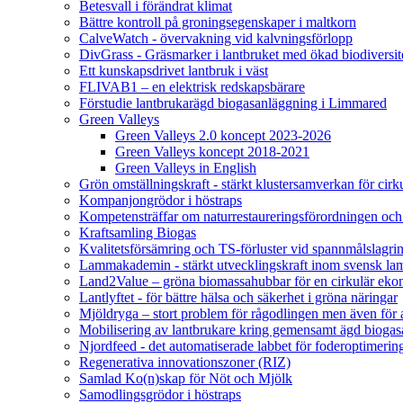
Betesvall i förändrat klimat
Bättre kontroll på groningsegenskaper i maltkorn
CalveWatch - övervakning vid kalvningsförlopp
DivGrass - Gräsmarker i lantbruket med ökad biodiversit
Ett kunskapsdrivet lantbruk i väst
FLIVAB1 – en elektrisk redskapsbärare
Förstudie lantbrukarägd biogasanläggning i Limmared
Green Valleys
Green Valleys 2.0 koncept 2023-2026
Green Valleys koncept 2018-2021
Green Valleys in English
Grön omställningskraft - stärkt klustersamverkan för cir
Kompanjongrödor i höstraps
Kompetensträffar om naturrestaureringsförordningen och
Kraftsamling Biogas
Kvalitetsförsämring och TS-förluster vid spannmålslagri
Lammakademin - stärkt utvecklingskraft inom svensk l
Land2Value – gröna biomassahubbar för en cirkulär eko
Lantlyftet - för bättre hälsa och säkerhet i gröna näringar
Mjöldryga – stort problem för rågodlingen men även för
Mobilisering av lantbrukare kring gemensamt ägd bio
Njordfeed - det automatiserade labbet för foderoptimerin
Regenerativa innovationszoner (RIZ)
Samlad Ko(n)skap för Nöt och Mjölk
Samodlingsgrödor i höstraps