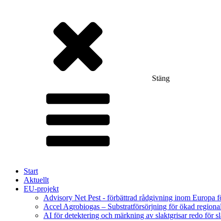
Stäng
Start
Aktuellt
EU-projekt
Advisory Net Pest - förbättrad rådgivning inom Europa 
Accel Agrobiogas – Substratförsörjning för ökad regiona
AI för detektering och märkning av slaktgrisar redo för sl