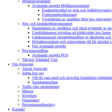
Mjölkprogrammet
Avslutade projekt Mjölkprogrammet
Ensilagekvalitet av gräs och rödklöver/gräsv
Foderstatsberäkningar
Utvärdering av smältbar fiber hos rörsvingel
Nöt- och lammköttsprogrammet
Slutgödning av mjölkkor och ökad nyttjande av hela
Uppfödningens inverkan på köttkvalitet hos lamm
Gårdsanpassad värmebehandling av åkerböna och 
Helsädesensilage och gräsensilage till får skördat 
Fler avslutade projekt
Precisionsodling
Avslutade projekt POS
Tillväxt Trädgård Väst
Om Agroväst
About Agroväst
Jobba hos oss
Vill du vara med och utveckla framtidens trädgård
Spontanansökan
Träffa våra medarbetare
Mässor
Styrelsen
Finansiärer
Personuppgiftspolicy
Kontakt