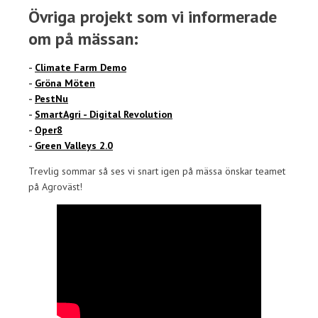
Övriga projekt som vi informerade
om på mässan:
-
Climate Farm Demo
-
Gröna Möten
-
PestNu
-
SmartAgri - Digital Revolution
-
Oper8
-
Green Valleys 2.0
Trevlig sommar så ses vi snart igen på mässa önskar teamet
på Agroväst!