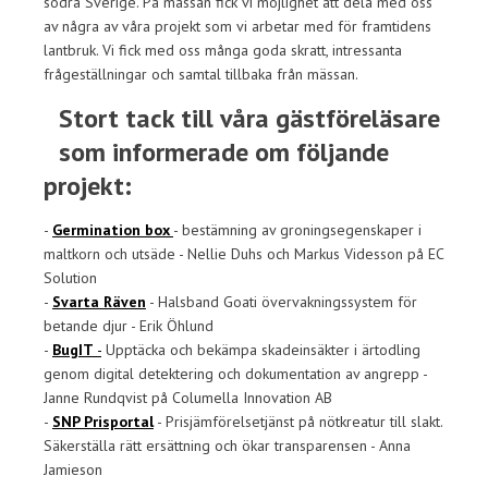
södra Sverige. På mässan fick vi möjlighet att dela med oss
av några av våra projekt som vi arbetar med för framtidens
lantbruk. Vi fick med oss många goda skratt, intressanta
frågeställningar och samtal tillbaka från mässan.
Stort tack till våra gästföreläsare
som informerade om följande
projekt:
-
Germination box
- bestämning av groningsegenskaper i
maltkorn och utsäde - Nellie Duhs och Markus Videsson på EC
Solution
-
Svarta Räven
- Halsband Goati övervakningssystem för
betande djur - Erik Öhlund
-
BugIT
-
Upptäcka och bekämpa skadeinsäkter i ärtodling
genom digital detektering och dokumentation av angrepp -
Janne Rundqvist på Columella Innovation AB
-
SNP Prisportal
- Prisjämförelsetjänst på nötkreatur till slakt.
Säkerställa rätt ersättning och ökar transparensen - Anna
Jamieson