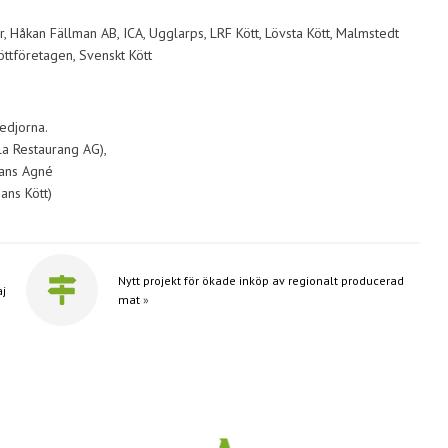
 Håkan Fällman AB, ICA, Ugglarps, LRF Kött, Lövsta Kött, Malmstedt
ttföretagen, Svenskt Kött
edjorna.
la Restaurang AG),
Hans Agné
ans Kött)
Nytt projekt för ökade inköp av regionalt producerad
aj
mat
»