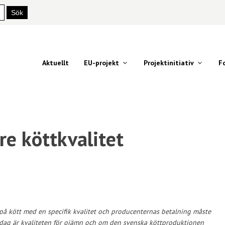
Aktuellt
EU-projekt
Projektinitiativ
F
re köttkvalitet
g på kött med en specifik kvalitet och producenternas betalning måste
. Idag är kvaliteten för ojämn och om den svenska köttproduktionen