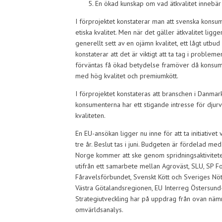
En ökad kunskap om vad ätkvalitet innebä
I förprojektet konstaterar man att svenska konsum
etiska kvalitet. Men när det gäller ätkvalitet lig
generellt sett av en ojämn kvalitet, ett lågt utb
konstaterar att det är viktigt att ta tag i problem
förväntas få ökad betydelse framöver då konsume
med hög kvalitet och premiumkött.
I förprojektet konstateras att branschen i Danma
konsumenterna har ett stigande intresse för djurvä
kvaliteten.
En EU-ansökan ligger nu inne för att ta initiative
tre år. Beslut tas i juni. Budgeten är fördelad
Norge kommer att ske genom spridningsaktiviteter 
utifrån ett samarbete mellan Agroväst, SLU, SP F
Fåravelsförbundet, Svenskt Kött och Sveriges Nötk
Västra Götalandsregionen, EU Interreg Östersund
Strategiutveckling har på uppdrag från ovan nä
omvärldsanalys.