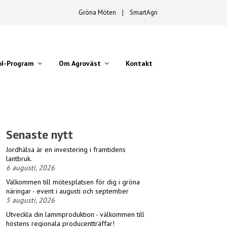
Gröna Möten
∣
SmartAgri
oI-Program
Om Agroväst
Kontakt
Senaste nytt
Jordhälsa är en investering i framtidens
lantbruk.
6 augusti, 2026
Välkommen till mötesplatsen för dig i gröna
näringar - event i augusti och september
5 augusti, 2026
Utveckla din lammproduktion - välkommen till
höstens regionala producentträffar!