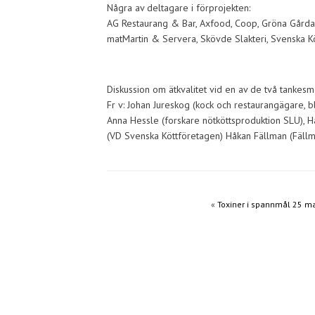
Några av deltagare i förprojekten:
AG Restaurang & Bar, Axfood, Coop, Gröna Gårdar,
matMartin & Servera, Skövde Slakteri, Svenska Kö
Diskussion om ätkvalitet vid en av de två tankesm
Fr v: Johan Jureskog (kock och restaurangägare, b
Anna Hessle (forskare nötköttsproduktion SLU), 
(VD Svenska Köttföretagen) Håkan Fällman (Fällm
«
Toxiner i spannmål 25 m