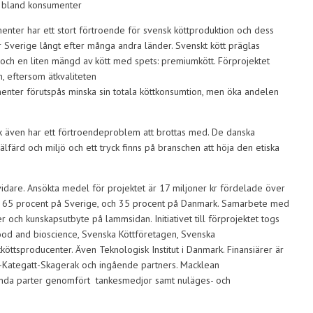
r bland konsumenter
enter har ett stort förtroende för svensk köttproduktion och dess
ger Sverige långt efter många andra länder. Svenskt kött präglas
ud och en liten mängd av kött med spets: premiumkött. Förprojektet
en, eftersom ätkvaliteten
nter förutspås minska sin totala köttkonsumtion, men öka andelen
rk även har ett förtroendeproblem att brottas med. De danska
lfärd och miljö och ett tryck finns på branschen att höja den etiska
t vidare. Ansökta medel för projektet är 17 miljoner kr fördelade över
 med 65 procent på Sverige, och 35 procent på Danmark. Samarbete med
och kunskapsutbyte på lammsidan. Initiativet till förprojektet togs
ood and bioscience, Svenska Köttföretagen, Svenska
öttsproducenter. Även Teknologisk Institut i Danmark. Finansiärer är
-Kategatt-Skagerak och ingående partners. Macklean
mnda parter genomfört tankesmedjor samt nuläges- och