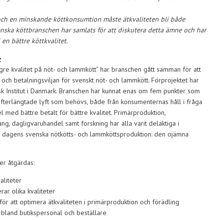
och en minskande köttkonsumtion måste ätkvaliteten bli både
nska köttbranschen har samlats för att diskutera detta ämne och har
 en bättre köttkvalitet.
>
ögre kvalitet på nöt- och lammkött” har branschen gått samman för att
 och betalningsviljan för svenskt nöt- och lammkött. Förprojektet har
k Institut i Danmark. Branschen har kunnat enas om fem punkter som
 efterlängtade lyft som behövs, både från konsumenternas håll i fråga
 med bättre betalt för bättre kvalitet. Primärproduktion,
ang, dagligvaruhandel samt forskning har alla varit delaktiga i
 i dagens svenska nötkötts- och lammköttsproduktion: den ojämna
er åtgärdas:
aliteter
ar olika kvaliteter
 för att optimera ätkvaliteten i primärproduktion och förädling
 bland butikspersonal och beställare