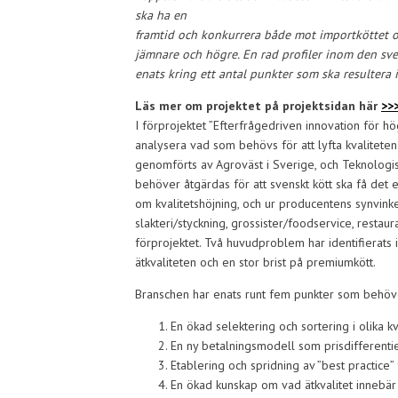
ska ha en
framtid och konkurrera både mot importköttet 
jämnare och högre. En rad profiler inom den sve
enats kring ett antal punkter som ska resultera i
Läs mer om projektet på projektsidan här
>>
I förprojektet ”Efterfrågedriven innovation för h
analysera vad som behövs för att lyfta kvaliteten
genomförts av Agroväst i Sverige, och Teknologis
behöver åtgärdas för att svenskt kött ska få det
om kvalitetshöjning, och ur producentens synvinkel
slakteri/styckning, grossister/foodservice, restaur
förprojektet. Två huvudproblem har identifierats
ätkvaliteten och en stor brist på premiumkött.
Branschen har enats runt fem punkter som behöv
En ökad selektering och sortering i olika kv
En ny betalningsmodell som prisdifferentier
Etablering och spridning av ”best practice”
En ökad kunskap om vad ätkvalitet innebär