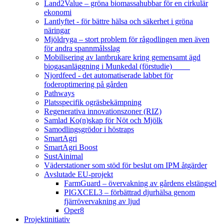
Land2Value – gröna biomassahubbar för en cirkulär
ekonomi
Lantlyftet - för bättre hälsa och säkerhet i gröna
näringar
Mjöldryga – stort problem för rågodlingen men även
för andra spannmålsslag
Mobilisering av lantbrukare kring gemensamt ägd
biogasanläggning i Munkedal (förstudie)
Njordfeed - det automatiserade labbet för
foderoptimering på gården
Pathways
Platsspecifik ogräsbekämpning
Regenerativa innovationszoner (RIZ)
Samlad Ko(n)skap för Nöt och Mjölk
Samodlingsgrödor i höstraps
SmartAgri
SmartAgri Boost
SustAinimal
Väderstationer som stöd för beslut om IPM åtgärder
Avslutade EU-projekt
FarmGuard – övervakning av gårdens elstängsel
PIGXCEL3 – förbättrad djurhälsa genom
fjärrövervakning av ljud
Oper8
Projektinitiativ