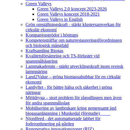
Green Valleys
Green Valleys 2.0 koncept 2023-2026
Green Valleys koncept 2018-2021
Green Valleys in English
Grön omställningskraft - stärkt klustersamverkan för
cirkulär ekonomi
Kompanjongrödor i höstraps
Kompetensträffar om naturrestaureringsförordningen
och biologisk mångfald
Kraftsamling Biogas
Kvalitetsförsämring och TS-förluster vid
spannmålslagring
Lammakademin - stärkt utvecklingskraft inom svensk
lammnäring
Land2Value – gröna biomassahubbar för en cirkulär
ekonomi
Lantlyftet - för bättre hälsa och säkerhet i gröna
näringar
Mjöldryga – stort problem för rågodlingen men även
för andra spannmålsslag
Mobilisering av lantbrukare kring gemensamt ägd
biogasanläggning i Munkedal (förstudie)
Njordfeed - det automatiserade labbet för
foderoptimering på gården
Regenerativa innovationszoner (RIZ)