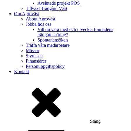
Avslutade projekt POS
Tillväxt Trädgård Väst
Om Agroväst
About Agroväst
Jobba hos oss
Vill du vara med och utveckla framtidens
trädgårdsnäring?
Spontanansökan
Träffa våra medarbetare
Mässor
Styrelsen
Finansiärer
Personuppgiftspolicy
Kontakt
Stäng