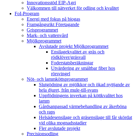
Innovationsstöd EIP-Agri
Välkommen till nätverket för odling och kvalitet
FoI-Program
Energi med fokus på biogas
Framgångsrikt Företagande
Grisprogrammet
Mark- och vattenvård
Mjölkprogrammet
Avslutade projekt Mjölkprogrammet
Ensilagekvalitet av gräs och
rödklöver/gräsvall
Foderstatsberäkningar
Utvärdering av smältbar fiber hos
rörsvingel
Nöt- och lammköttsprogrammet
Slutgödning av mjölkkor och ökad nyttjande av
hela djuret, från mule-till-svans
Uppfödningens inverkan på köttkvalitet hos
lamm
Gårdsanpassad värmebehandling av åkerböna
och raps
Helsädesensilage och gräsensilage till får skördat
vid olika mognadsstadier
Fler avslutade projekt
Precisionsodling