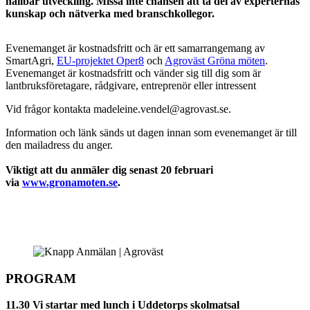
hållbar utveckling. Missa inte chansen att ta del av experternas
kunskap och nätverka med branschkollegor.
Evenemanget är kostnadsfritt och är ett samarrangemang av
SmartAgri,
EU-projektet Oper8
och
Agroväst Gröna möten
.
Evenemanget är kostnadsfritt och vänder sig till dig som är
lantbruksföretagare, rådgivare, entreprenör eller intressent
Vid frågor kontakta madeleine.vendel@agrovast.se.
Information och länk sänds ut dagen innan som evenemanget är till
den mailadress du anger.
Viktigt att du anmäler dig senast 20 februari
via
www.gronamoten.se
.
PROGRAM
11.30 Vi startar med lunch i Uddetorps skolmatsal