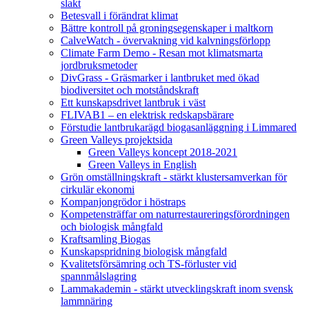
slakt
Betesvall i förändrat klimat
Bättre kontroll på groningsegenskaper i maltkorn
CalveWatch - övervakning vid kalvningsförlopp
Climate Farm Demo - Resan mot klimatsmarta
jordbruksmetoder
DivGrass - Gräsmarker i lantbruket med ökad
biodiversitet och motståndskraft
Ett kunskapsdrivet lantbruk i väst
FLIVAB1 – en elektrisk redskapsbärare
Förstudie lantbrukarägd biogasanläggning i Limmared
Green Valleys projektsida
Green Valleys koncept 2018-2021
Green Valleys in English
Grön omställningskraft - stärkt klustersamverkan för
cirkulär ekonomi
Kompanjongrödor i höstraps
Kompetensträffar om naturrestaureringsförordningen
och biologisk mångfald
Kraftsamling Biogas
Kunskapspridning biologisk mångfald
Kvalitetsförsämring och TS-förluster vid
spannmålslagring
Lammakademin - stärkt utvecklingskraft inom svensk
lammnäring