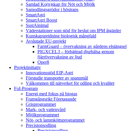
Samlad Ko(n)skap för Nöt och Mjölk
Samodlingsgrödor i höstraps
SmartAgri
SmartAgri Boost
SustAinimal
Väderstationer som stöd för beslut om IPM åtgärder
Kunskapspridning biologisk mångfald
Avslutade EU-projekt
FarmGuard – övervakning av gårdens elstängsel
PIGXCEL3 – förbättrad djurhälsa genom
fjärrövervakning av ljud
Oper8
Projektinitiativ
Innovationsstöd EIP-Agri
Förstudie transporter av spannmål
Välkommen till nätverket för odling och kvalitet
FoI-Program
Energi med fokus på biogas
Framgångsrikt Företagande
Grisprogrammet
Mark- och vattenvård
Mjölkprogrammet
Nöt- och lammköttsprogrammet
Precisionsodling
Precisionsodling