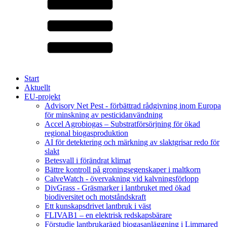
Start
Aktuellt
EU-projekt
Advisory Net Pest - förbättrad rådgivning inom Europa
för minskning av pesticidanvändning
Accel Agrobiogas – Substratförsörjning för ökad
regional biogasproduktion
AI för detektering och märkning av slaktgrisar redo för
slakt
Betesvall i förändrat klimat
Bättre kontroll på groningsegenskaper i maltkorn
CalveWatch - övervakning vid kalvningsförlopp
DivGrass - Gräsmarker i lantbruket med ökad
biodiversitet och motståndskraft
Ett kunskapsdrivet lantbruk i väst
FLIVAB1 – en elektrisk redskapsbärare
Förstudie lantbrukarägd biogasanläggning i Limmared