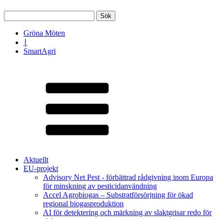
Sök
efter:
Gröna Möten
∣
SmartAgri
Aktuellt
EU-projekt
Advisory Net Pest - förbättrad rådgivning inom Europa
för minskning av pesticidanvändning
Accel Agrobiogas – Substratförsörjning för ökad
regional biogasproduktion
AI för detektering och märkning av slaktgrisar redo för