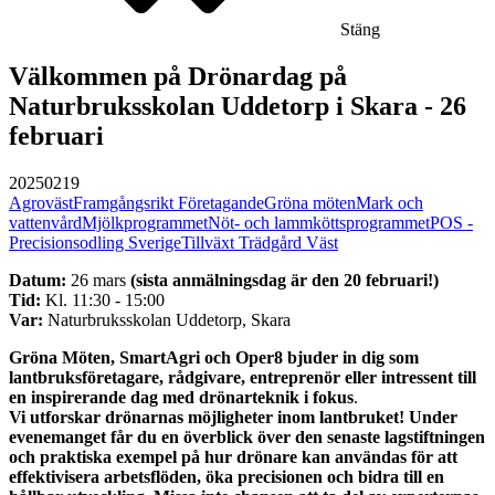
Stäng
Välkommen på Drönardag på
Naturbruksskolan Uddetorp i Skara - 26
februari
20250219
Agroväst
Framgångsrikt Företagande
Gröna möten
Mark och
vattenvård
Mjölkprogrammet
Nöt- och lammköttsprogrammet
POS -
Precisionsodling Sverige
Tillväxt Trädgård Väst
Datum:
26 mars
(sista anmälningsdag är den 20 februari!)
Tid:
Kl. 11:30 - 15:00
Var:
Naturbruksskolan Uddetorp, Skara
Gröna Möten, SmartAgri och Oper8 bjuder in dig som
lantbruksföretagare, rådgivare, entreprenör eller intressent
till
en inspirerande dag med drönarteknik i fokus
.
Vi utforskar drönarnas möjligheter inom lantbruket! Under
evenemanget får du en överblick över den senaste lagstiftningen
och praktiska exempel på hur drönare kan användas för att
effektivisera arbetsflöden, öka precisionen och bidra till en