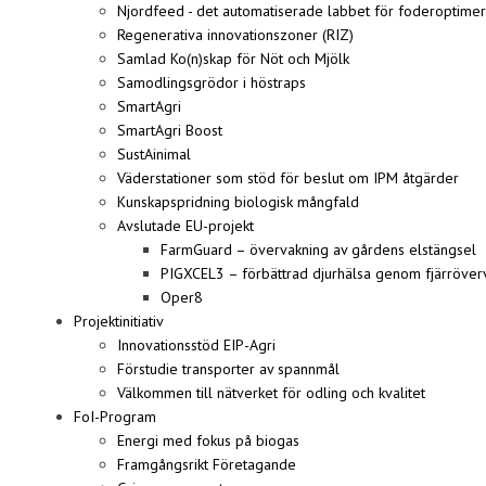
Njordfeed - det automatiserade labbet för foderoptime
Regenerativa innovationszoner (RIZ)
Samlad Ko(n)skap för Nöt och Mjölk
Samodlingsgrödor i höstraps
SmartAgri
SmartAgri Boost
SustAinimal
Väderstationer som stöd för beslut om IPM åtgärder
Kunskapspridning biologisk mångfald
Avslutade EU-projekt
FarmGuard – övervakning av gårdens elstängsel
PIGXCEL3 – förbättrad djurhälsa genom fjärröverv
Oper8
Projektinitiativ
Innovationsstöd EIP-Agri
Förstudie transporter av spannmål
Välkommen till nätverket för odling och kvalitet
FoI-Program
Energi med fokus på biogas
Framgångsrikt Företagande