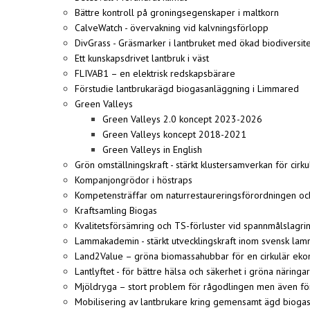
Bättre kontroll på groningsegenskaper i maltkorn
CalveWatch - övervakning vid kalvningsförlopp
DivGrass - Gräsmarker i lantbruket med ökad biodiversit
Ett kunskapsdrivet lantbruk i väst
FLIVAB1 – en elektrisk redskapsbärare
Förstudie lantbrukarägd biogasanläggning i Limmared
Green Valleys
Green Valleys 2.0 koncept 2023-2026
Green Valleys koncept 2018-2021
Green Valleys in English
Grön omställningskraft - stärkt klustersamverkan för cirk
Kompanjongrödor i höstraps
Kompetensträffar om naturrestaureringsförordningen oc
Kraftsamling Biogas
Kvalitetsförsämring och TS-förluster vid spannmålslagri
Lammakademin - stärkt utvecklingskraft inom svensk lam
Land2Value – gröna biomassahubbar för en cirkulär ek
Lantlyftet - för bättre hälsa och säkerhet i gröna näringar
Mjöldryga – stort problem för rågodlingen men även fö
Mobilisering av lantbrukare kring gemensamt ägd bio