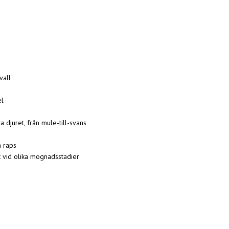
vall
el
 djuret, från mule-till-svans
 raps
t vid olika mognadsstadier