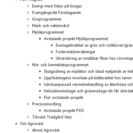
Energi med fokus på biogas
Framgångsrikt Företagande
Grisprogrammet
Mark- och vattenvård
Mjölkprogrammet
Avslutade projekt Mjölkprogrammet
Ensilagekvalitet av gräs och rödklöver/gräs
Foderstatsberäkningar
Utvärdering av smältbar fiber hos rörsving
Nöt- och lammköttsprogrammet
Slutgödning av mjölkkor och ökad nyttjande av hela
Uppfödningens inverkan på köttkvalitet hos lamm
Gårdsanpassad värmebehandling av åkerböna och
Helsädesensilage och gräsensilage till får skörda
Fler avslutade projekt
Precisionsodling
Avslutade projekt POS
Tillväxt Trädgård Väst
Om Agroväst
About Agroväst