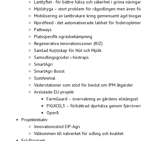
Lantlyftet - för bättre hälsa och säkerhet i gröna näringar
Mjöldryga – stort problem för rågodlingen men även fö
Mobilisering av lantbrukare kring gemensamt ägd bio
Njordfeed - det automatiserade labbet för foderoptime
Pathways
Platsspecifik ogräsbekämpning
Regenerativa innovationszoner (RIZ)
Samlad Ko(n)skap för Nöt och Mjölk
Samodlingsgrödor i höstraps
SmartAgri
SmartAgri Boost
SustAinimal
Väderstationer som stöd för beslut om IPM åtgärder
Avslutade EU-projekt
FarmGuard – övervakning av gårdens elstängsel
PIGXCEL3 – förbättrad djurhälsa genom fjärröverv
Oper8
Projektinitiativ
Innovationsstöd EIP-Agri
Välkommen till nätverket för odling och kvalitet
FoI-Program