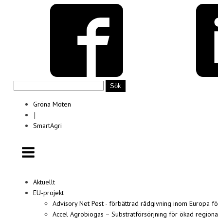
Sök
efter:
Gröna Möten
∣
SmartAgri
Aktuellt
EU-projekt
Advisory Net Pest - förbättrad rådgivning inom Europa f
Accel Agrobiogas – Substratförsörjning för ökad region