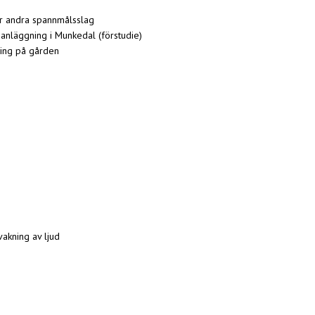
r andra spannmålsslag
gasanläggning i Munkedal (förstudie)
ring på gården
akning av ljud