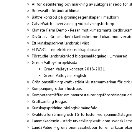
AI för detektering och märkning av slaktgrisar redo för s
Betesvall i förändrat klimat
Bättre kontroll på groningsegenskaper i maltkorn
CalveWatch - övervakning vid kalvningsförlopp
Climate Farm Demo - Resan mot klimatsmarta jordbruks
DivGrass - Gräsmarker i lantbruket med ökad biodiversit
Ett kunskapsdrivet lantbruk i väst
FLIVAB1 – en elektrisk redskapsbärare
Förstudie lantbrukarägd biogasanläggning i Limmared
Green Valleys projektsida
Green Valleys koncept 2018-2021
Green Valleys in English
Grön omställningskraft - stärkt klustersamverkan för cirk
Kompanjongrödor i höstraps
Kompetensträffar om naturrestaureringsförordningen oc
Kraftsamling Biogas
Kunskapspridning biologisk mångfald
Kvalitetsförsämring och TS-förluster vid spannmålslagri
Lammakademin - stärkt utvecklingskraft inom svensk lam
Land2Value – gröna biomassahubbar för en cirkulär ek