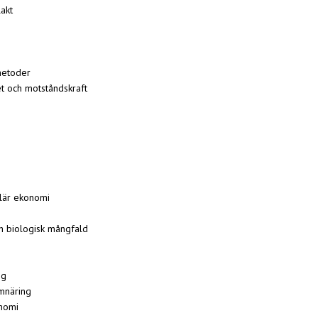
lakt
metoder
et och motståndskraft
ulär ekonomi
h biologisk mångfald
ng
mnäring
onomi