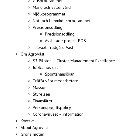
Grisprogrammet
Mark- och vattenvård
Mjölkprogrammet
Nöt- och lammköttsprogrammet
Precisionsodling
Precisionsodling
Avslutade projekt POS
Tillväxt Trädgård Väst
Om Agroväst
S3 Piloten – Cluster Management Excellence
Jobba hos oss
Spontanansökan
Träffa våra medarbetare
Mässor
Styrelsen
Finansiärer
Personuppgiftspolicy
Coronaviruset – information
Kontakt
About Agroväst
Gröna möten