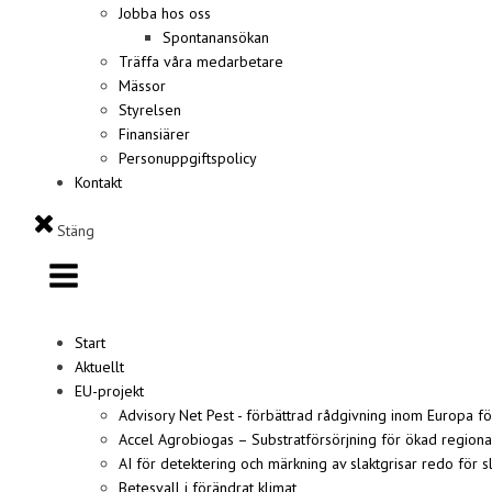
Jobba hos oss
Spontanansökan
Träffa våra medarbetare
Mässor
Styrelsen
Finansiärer
Personuppgiftspolicy
Kontakt
Stäng
Start
Aktuellt
EU-projekt
Advisory Net Pest - förbättrad rådgivning inom Europa f
Accel Agrobiogas – Substratförsörjning för ökad region
AI för detektering och märkning av slaktgrisar redo för s
Betesvall i förändrat klimat