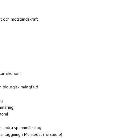
et och motståndskraft
ulär ekonomi
h biologisk mångfald
ng
mnäring
onomi
r andra spannmålsslag
gasanläggning i Munkedal (förstudie)