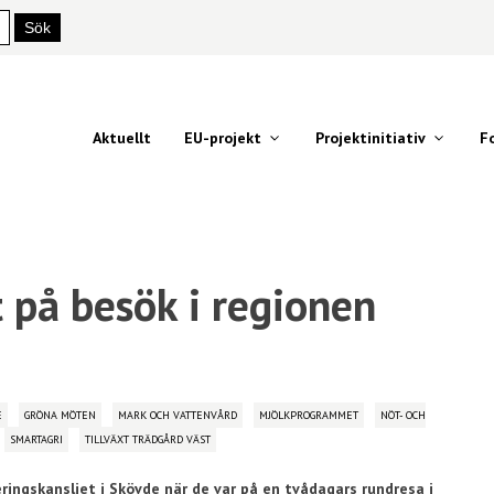
Aktuellt
EU-projekt
Projektinitiativ
F
 på besök i regionen
E
GRÖNA MÖTEN
MARK OCH VATTENVÅRD
MJÖLKPROGRAMMET
NÖT- OCH
SMARTAGRI
TILLVÄXT TRÄDGÅRD VÄST
ringskansliet i Skövde när de var på en tvådagars rundresa i