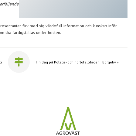
terföljande
resentanter fick med sig värdefull information och kunskap inför
 ska färdigställas under hösten.
ti
Fin dag på Potatis- och hortofältdagen i Borgeby
»