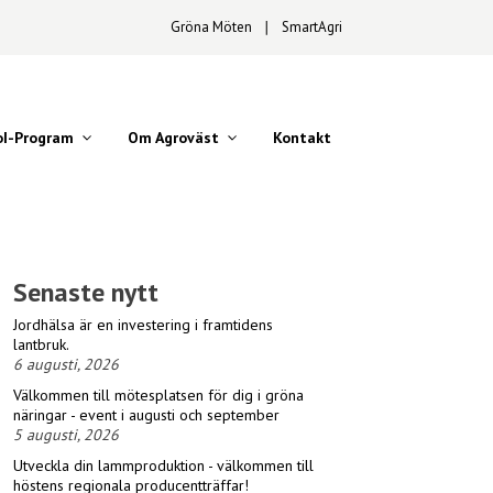
Gröna Möten
∣
SmartAgri
oI-Program
Om Agroväst
Kontakt
Senaste nytt
Jordhälsa är en investering i framtidens
lantbruk.
6 augusti, 2026
Välkommen till mötesplatsen för dig i gröna
näringar - event i augusti och september
5 augusti, 2026
Utveckla din lammproduktion - välkommen till
höstens regionala producentträffar!