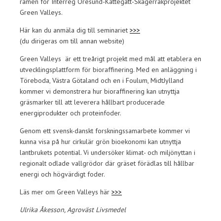
ramen för Interreg Öresund-Kattegatt-Skagerrakprojektet
Green Valleys.
Här kan du anmäla dig till seminariet
>>>
(du dirigeras om till annan website)
Green Valleys är ett treårigt projekt med mål att etablera en
utvecklingsplattform för bioraffinering. Med en anläggning i
Töreboda, Västra Götaland och en i Foulum, MidtJylland
kommer vi demonstrera hur bioraffinering kan utnyttja
gräsmarker till att leverera hållbart producerade
energiprodukter och proteinfoder.
Genom ett svensk-danskt forskningssamarbete kommer vi
kunna visa på hur cirkulär grön bioekonomi kan utnyttja
lantbrukets potential. Vi undersöker klimat- och miljönyttan i
regionalt odlade vallgrödor där gräset förädlas till hållbar
energi och högvärdigt foder.
Läs mer om Green Valleys här
>>>
Ulrika Åkesson, Agroväst Livsmedel