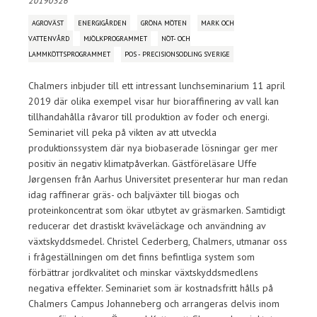
20190326
AGROVÄST
ENERGIGÅRDEN
GRÖNA MÖTEN
MARK OCH
VATTENVÅRD
MJÖLKPROGRAMMET
NÖT- OCH
LAMMKÖTTSPROGRAMMET
POS - PRECISIONSODLING SVERIGE
Chalmers inbjuder till ett intressant lunchseminarium 11 april
2019 där olika exempel visar hur bioraffinering av vall kan
tillhandahålla råvaror till produktion av foder och energi.
Seminariet vill peka på vikten av att utveckla
produktionssystem där nya biobaserade lösningar ger mer
positiv än negativ klimatpåverkan. Gästföreläsare Uffe
Jørgensen från Aarhus Universitet presenterar hur man redan
idag raffinerar gräs- och baljväxter till biogas och
proteinkoncentrat som ökar utbytet av gräsmarken. Samtidigt
reducerar det drastiskt kväveläckage och användning av
växtskyddsmedel. Christel Cederberg, Chalmers, utmanar oss
i frågeställningen om det finns befintliga system som
förbättrar jordkvalitet och minskar växtskyddsmedlens
negativa effekter. Seminariet som är kostnadsfritt hålls på
Chalmers Campus Johanneberg och arrangeras delvis inom