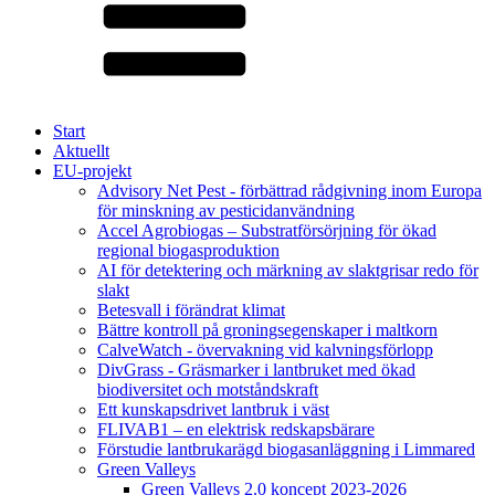
Start
Aktuellt
EU-projekt
Advisory Net Pest - förbättrad rådgivning inom Europa
för minskning av pesticidanvändning
Accel Agrobiogas – Substratförsörjning för ökad
regional biogasproduktion
AI för detektering och märkning av slaktgrisar redo för
slakt
Betesvall i förändrat klimat
Bättre kontroll på groningsegenskaper i maltkorn
CalveWatch - övervakning vid kalvningsförlopp
DivGrass - Gräsmarker i lantbruket med ökad
biodiversitet och motståndskraft
Ett kunskapsdrivet lantbruk i väst
FLIVAB1 – en elektrisk redskapsbärare
Förstudie lantbrukarägd biogasanläggning i Limmared
Green Valleys
Green Valleys 2.0 koncept 2023-2026