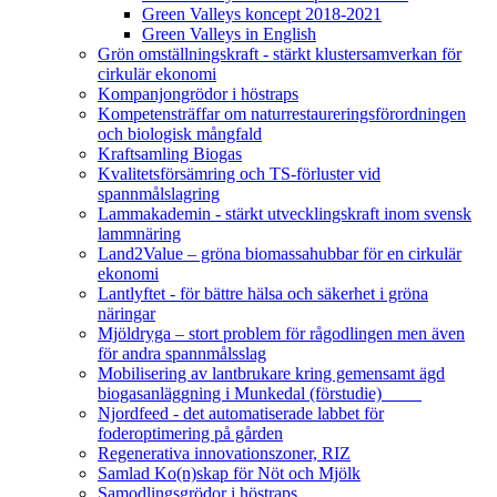
Green Valleys koncept 2018-2021
Green Valleys in English
Grön omställningskraft - stärkt klustersamverkan för
cirkulär ekonomi
Kompanjongrödor i höstraps
Kompetensträffar om naturrestaureringsförordningen
och biologisk mångfald
Kraftsamling Biogas
Kvalitetsförsämring och TS-förluster vid
spannmålslagring
Lammakademin - stärkt utvecklingskraft inom svensk
lammnäring
Land2Value – gröna biomassahubbar för en cirkulär
ekonomi
Lantlyftet - för bättre hälsa och säkerhet i gröna
näringar
Mjöldryga – stort problem för rågodlingen men även
för andra spannmålsslag
Mobilisering av lantbrukare kring gemensamt ägd
biogasanläggning i Munkedal (förstudie)
Njordfeed - det automatiserade labbet för
foderoptimering på gården
Regenerativa innovationszoner, RIZ
Samlad Ko(n)skap för Nöt och Mjölk
Samodlingsgrödor i höstraps