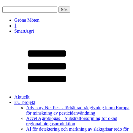
Sök
efter:
Gröna Möten
∣
SmartAgri
Aktuellt
EU-projekt
Advisory Net Pest - förbättrad rådgivning inom Europa
för minskning av pesticidanvändning
Accel Agrobiogas – Substratförsörjning för ökad
regional biogasproduktion
AI för detektering och märkning av slaktgrisar redo för