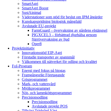
SmartAgri
SmartAgri Boost
SustAinimal
Väderstationer som stöd för beslut om IPM åtgärder
Kunskapspridning biologisk mångfald
Avslutade EU-projekt
FarmGuard – övervakning av gårdens elstängsel
PIGXCEL3 – förbättrad djurhälsa genom
fjärrövervakning av ljud
Oper8
Projektinitiativ
Innovationsstöd EIP-Agri
Förstudie transporter av spannmål
Välkommen till nätverket för odling och kvalitet
FoI-Program
Energi med fokus på biogas
Framgångsrikt Företagande
Grisprogrammet
Mark- och vattenvård
Mjölkprogrammet
Nöt- och lammköttsprogrammet
Precisionsodling
Precisionsodling
Avslutade projekt POS
Tillväxt Trädgård Väst