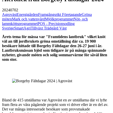
20240702
Agroväst
Energigården
Framgångsrikt Företagande
Gröna
möten
Mark och vattenvård
Mjölkprogrammet
Nöt- och
lammköttsprogrammet
POS - Precisionsodling
Sverige
SmartAgri
Tillväxt Trädgård Väst
Årets tema för mässa var "Framtidens lantbruk" vilket knöt
väl an till jordbrukets gröna omställning där ca. 19 900
besökare hittade till Borgeby Fältdagar den 26-27 juni i år.
Lantbruksmässan bjöd som tidigare år på många spännande
nyheter, givande möten och solig sommarvärme för såväl liten
som stor.
Bland de 415 utställarna var Agroväst en av utställarna där vi lyfte
fram flera av våra pågående projekt som vi driver eller är en del av.
Det var många intresserade besökare som provsmakade