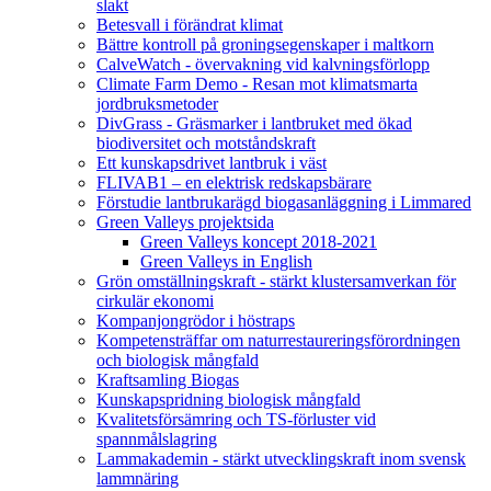
slakt
Betesvall i förändrat klimat
Bättre kontroll på groningsegenskaper i maltkorn
CalveWatch - övervakning vid kalvningsförlopp
Climate Farm Demo - Resan mot klimatsmarta
jordbruksmetoder
DivGrass - Gräsmarker i lantbruket med ökad
biodiversitet och motståndskraft
Ett kunskapsdrivet lantbruk i väst
FLIVAB1 – en elektrisk redskapsbärare
Förstudie lantbrukarägd biogasanläggning i Limmared
Green Valleys projektsida
Green Valleys koncept 2018-2021
Green Valleys in English
Grön omställningskraft - stärkt klustersamverkan för
cirkulär ekonomi
Kompanjongrödor i höstraps
Kompetensträffar om naturrestaureringsförordningen
och biologisk mångfald
Kraftsamling Biogas
Kunskapspridning biologisk mångfald
Kvalitetsförsämring och TS-förluster vid
spannmålslagring
Lammakademin - stärkt utvecklingskraft inom svensk
lammnäring