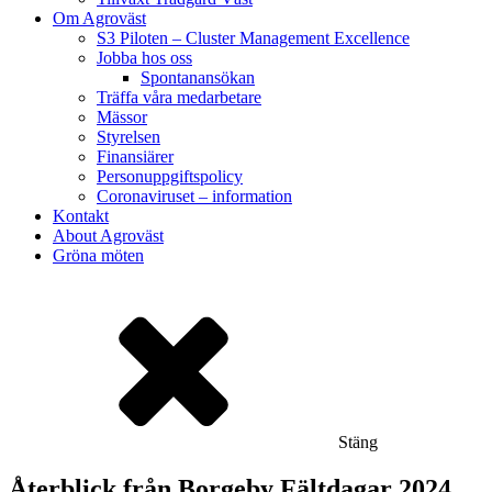
Om Agroväst
S3 Piloten – Cluster Management Excellence
Jobba hos oss
Spontanansökan
Träffa våra medarbetare
Mässor
Styrelsen
Finansiärer
Personuppgiftspolicy
Coronaviruset – information
Kontakt
About Agroväst
Gröna möten
Stäng
Återblick från Borgeby Fältdagar 2024