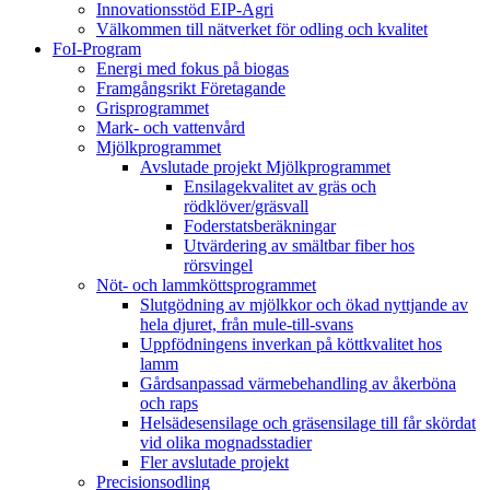
Innovationsstöd EIP-Agri
Välkommen till nätverket för odling och kvalitet
FoI-Program
Energi med fokus på biogas
Framgångsrikt Företagande
Grisprogrammet
Mark- och vattenvård
Mjölkprogrammet
Avslutade projekt Mjölkprogrammet
Ensilagekvalitet av gräs och
rödklöver/gräsvall
Foderstatsberäkningar
Utvärdering av smältbar fiber hos
rörsvingel
Nöt- och lammköttsprogrammet
Slutgödning av mjölkkor och ökad nyttjande av
hela djuret, från mule-till-svans
Uppfödningens inverkan på köttkvalitet hos
lamm
Gårdsanpassad värmebehandling av åkerböna
och raps
Helsädesensilage och gräsensilage till får skördat
vid olika mognadsstadier
Fler avslutade projekt
Precisionsodling