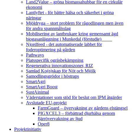
Land2Value – gröna biomassahubbar för en cirkulär
ekonomi
Lantlyftet - för bättre hälsa och säkerhet i gröna
näringar
Mjöldryga – stort problem för rågodlingen men även
för andra spannmålsslag
Mobilisering av lantbrukare kring gemensamt ägd
biogasanläggning i Munkedal (förstudie)
Njordfeed - det automatiserade labbet för
foderoptimering på gården
Pathways
Platsspecifik ogräsbekämpning
Regenerativa innovationszoner, RIZ
Samlad Ko(n)skap för Nöt och Mjölk
Samodlingsgrödor i höstraps
SmartAgri
SmartAgri Boost
SustAinimal
Väderstationer som stöd för beslut om IPM åtgärder
Avslutade EU-projekt
FarmGuard – övervakning av gårdens elstängsel
PIGXCEL3 – förbättrad djurhälsa genom
fjärrövervakning av ljud
Oper8
Projektinitiativ