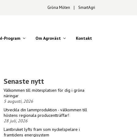
Gröna Möten
∣
SmartAgri
oI-Program
Om Agroväst
Kontakt
Senaste nytt
Välkommen till mötesplatsen för dig i gröna
näringar
5 augusti, 2026
Utveckla din lammproduktion - välkommen till
höstens regionala producentträffar!
28 juli, 2026
Lantbruket lyfts fram som nyckelspelare i
framtidens energisystem