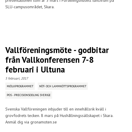
presentationen som är 3 mars i Forskningshusets lunchrum på
SLU-campusområdet, Skara.
Vallföreningsmöte - godbitar
från Vallkonferensen 7-8
februari i Ultuna
5 februari, 2017
MJÖLKPROGRAMMET
NÖT- OCH LAMMKÖTTSPROGRAMMET
POS - PRECISIONSODLING SVERIGE
Svenska Vallföreningen inbjuder till en innehållsrik kväll i
grovfodrets tecken. 8 mars på Hushållningssällskapet i Skara.
Anmäl dig via gronamoten.se