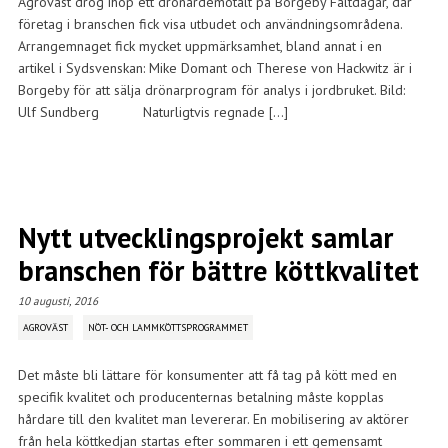
Agroväst drog ihop ett drönardemotält på Borgeby Fältdagar, där
företag i branschen fick visa utbudet och användningsområdena.
Arrangemnaget fick mycket uppmärksamhet, bland annat i en
artikel i Sydsvenskan: Mike Domant och Therese von Hackwitz är i
Borgeby för att sälja drönarprogram för analys i jordbruket. Bild:
Ulf Sundberg Naturligtvis regnade […]
Nytt utvecklingsprojekt samlar
branschen för bättre köttkvalitet
10 augusti, 2016
AGROVÄST
NÖT- OCH LAMMKÖTTSPROGRAMMET
Det måste bli lättare för konsumenter att få tag på kött med en
specifik kvalitet och producenternas betalning måste kopplas
hårdare till den kvalitet man levererar. En mobilisering av aktörer
från hela köttkedjan startas efter sommaren i ett gemensamt