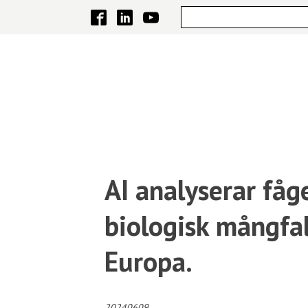
AI analyserar fåg
biologisk mångfal
Europa.
20240609