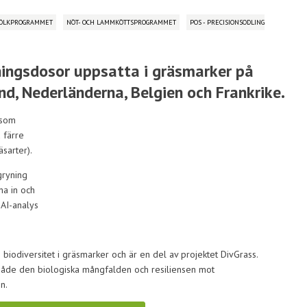
ÖLKPROGRAMMET
NÖT- OCH LAMMKÖTTSPROGRAMMET
POS - PRECISIONSODLING
ningsdosor uppsatta i gräsmarker på
nd, Nederländerna, Belgien och Frankrike.
(som
 färre
sarter).
gryning
a in och
 AI-analys
 biodiversitet i gräsmarker och är en del av projektet DivGrass.
 både den biologiska mångfalden och resiliensen mot
n.