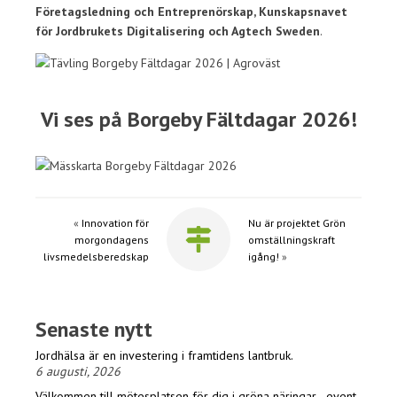
Företagsledning och Entreprenörskap, Kunskapsnavet
för Jordbrukets Digitalisering och Agtech Sweden
.
Vi ses på Borgeby Fältdagar 2026!
«
Innovation för
Nu är projektet Grön
morgondagens
omställningskraft
livsmedelsberedskap
igång!
»
Senaste nytt
Jordhälsa är en investering i framtidens lantbruk.
6 augusti, 2026
Välkommen till mötesplatsen för dig i gröna näringar - event