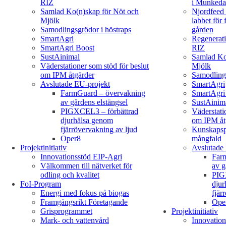
RIZ
i Munked
Samlad Ko(n)skap för Nöt och
Njordfeed 
Mjölk
labbet för
Samodlingsgrödor i höstraps
gården
SmartAgri
Regenerati
SmartAgri Boost
RIZ
SustAinimal
Samlad Ko
Väderstationer som stöd för beslut
Mjölk
om IPM åtgärder
Samodlings
Avslutade EU-projekt
SmartAgri
FarmGuard – övervakning
SmartAgri
av gårdens elstängsel
SustAinim
PIGXCEL3 – förbättrad
Väderstati
djurhälsa genom
om IPM åt
fjärrövervakning av ljud
Kunskapsp
Oper8
mångfald
Projektinitiativ
Avslutade
Innovationsstöd EIP-Agri
Far
Välkommen till nätverket för
av g
odling och kvalitet
PIG
FoI-Program
djur
Energi med fokus på biogas
fjär
Framgångsrikt Företagande
Ope
Grisprogrammet
Projektinitiativ
Mark- och vattenvård
Innovation