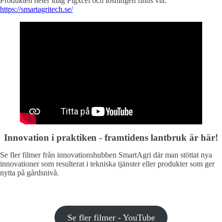
Produkten heter idag Pigxcel och lösningen finns via:
https://smartagritech.se/
Innovation i praktiken - framtidens lantbruk är här!
Se fler filmer från innovationshubben SmartAgri där man stöttat nya
innovationer som resulterat i tekniska tjänster eller produkter som ger
nytta på gårdsnivå.
Se fler filmer - YouTube