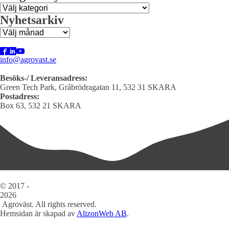
Programnyheter
Nyhetsarkiv
Nyhetsarkiv
info@agrovast.se
Besöks-/ Leveransadress:
Green Tech Park, Gråbrödragatan 11, 532 31 SKARA
Postadress:
Box 63, 532 21 SKARA
© 2017 -
2026
Agroväst. All rights reserved.
Hemsidan är skapad av
AlizonWeb AB
.