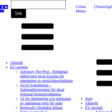
Gröna
∣
SmartAgr
Möten
Aktuellt
EU-projekt
Advisory Net Pest - förbättrad
rådgivning inom Europa för
minskning av pesticidanvändning
Accel Agrobiogas –
Substratförsörjning för ökad
regional biogasproduktion
AI för detektering och märkning
Start
av slaktgrisar redo för slakt
Aktuellt
Betesvall i förändrat klimat
EU-projekt