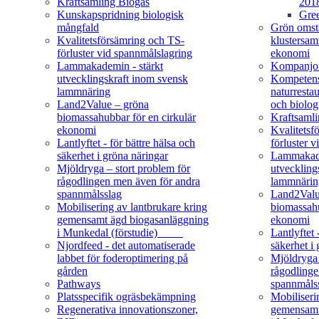
Kraftsamling Biogas
201
Kunskapspridning biologisk
Gree
mångfald
Grön omstä
Kvalitetsförsämring och TS-
klustersam
förluster vid spannmålslagring
ekonomi
Lammakademin - stärkt
Kompanjon
utvecklingskraft inom svensk
Kompetens
lammnäring
naturresta
Land2Value – gröna
och biolog
biomassahubbar för en cirkulär
Kraftsaml
ekonomi
Kvalitetsf
Lantlyftet - för bättre hälsa och
förluster 
säkerhet i gröna näringar
Lammakade
Mjöldryga – stort problem för
utveckling
rågodlingen men även för andra
lammnärin
spannmålsslag
Land2Valu
Mobilisering av lantbrukare kring
biomassahu
gemensamt ägd biogasanläggning
ekonomi
i Munkedal (förstudie)
Lantlyftet 
Njordfeed - det automatiserade
säkerhet i
labbet för foderoptimering på
Mjöldryga 
gården
rågodlinge
Pathways
spannmåls
Platsspecifik ogräsbekämpning
Mobiliseri
Regenerativa innovationszoner,
gemensamt