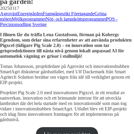
på gården!
20250317
Agroväst
Energigården
Framgångsrikt Företagande
Gröna
möten
Mjölkprogrammet
Nöt- och lammköttsprogrammet
POS -
Precisionsodling Sverige
I filmen får du träffa Lena Gustafsson, förman på Kobergs
Egendom, som delar sina erfarenheter av att använda produkten
Pigxcel (tidigare Pig Scale 2.0) – en innovation som tar
grisproduktionen till nästa nivå genom lokalt anpassad AI för
automatisk vägning av grisar i stallmiljö!
Tomas Johansson, projektledare på Agroväst och innovationshubben
SmartAgri diskuterar gårdsutfallet, med Ulf Dackemark från Smart
Agritech Solution berättar om vägen från idé till verklighet genom ett
EIP-projekt.
Projektet Pig Scale 2.0 med innovationen Pigxcel, är ett resultat av
samverkan, innovation och ett brinnande intresse för att utveckla
lantbruket där det hela startade med en innovationsidé som man tog
vidare i innovationshubben SmartAgri. Utfallet blev ett EIP-projekt
och idag finns innovationen framtagen för att implementeras på
gårdsnivå.