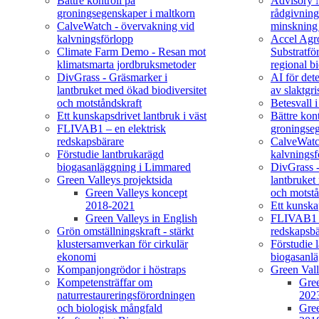
Bättre kontroll på
Advisory N
groningsegenskaper i maltkorn
rådgivning
CalveWatch - övervakning vid
minskning
kalvningsförlopp
Accel Agr
Climate Farm Demo - Resan mot
Substratfö
klimatsmarta jordbruksmetoder
regional b
DivGrass - Gräsmarker i
AI för det
lantbruket med ökad biodiversitet
av slaktgri
och motståndskraft
Betesvall i
Ett kunskapsdrivet lantbruk i väst
Bättre kont
FLIVAB1 – en elektrisk
groningseg
redskapsbärare
CalveWatc
Förstudie lantbrukarägd
kalvningsf
biogasanläggning i Limmared
DivGrass -
Green Valleys projektsida
lantbruket
Green Valleys koncept
och motstå
2018-2021
Ett kunskap
Green Valleys in English
FLIVAB1 –
Grön omställningskraft - stärkt
redskapsbä
klustersamverkan för cirkulär
Förstudie 
ekonomi
biogasanl
Kompanjongrödor i höstraps
Green Val
Kompetensträffar om
Gree
naturrestaureringsförordningen
202
och biologisk mångfald
Gree