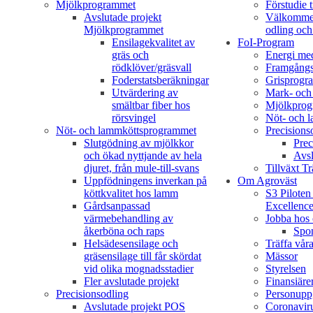
Mjölkprogrammet
Förstudie 
Avslutade projekt
Välkommen 
Mjölkprogrammet
odling och 
Ensilagekvalitet av
FoI-Program
gräs och
Energi med
rödklöver/gräsvall
Framgångs
Foderstatsberäkningar
Grisprogr
Utvärdering av
Mark- och 
smältbar fiber hos
Mjölkpro
rörsvingel
Nöt- och 
Nöt- och lammköttsprogrammet
Precisions
Slutgödning av mjölkkor
Prec
och ökad nyttjande av hela
Avsl
djuret, från mule-till-svans
Tillväxt T
Uppfödningens inverkan på
Om Agroväst
köttkvalitet hos lamm
S3 Pilote
Gårdsanpassad
Excellenc
värmebehandling av
Jobba hos 
åkerböna och raps
Spo
Helsädesensilage och
Träffa vår
gräsensilage till får skördat
Mässor
vid olika mognadsstadier
Styrelsen
Fler avslutade projekt
Finansiäre
Precisionsodling
Personuppg
Avslutade projekt POS
Coronaviru