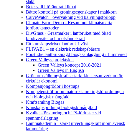
slakt
Betesvall i förändrat klimat
Bättre kontroll på groningsegenskaper i maltkorn
CalveWatch - övervakning vid kalvningsförlopp
Climate Farm Demo - Resan mot klimatsmarta
jordbruksmetoder
DivGrass - Gräsmarker i lantbruket med ökad
biodiversitet och motståndskraft
Ett kunskapsdrivet lantbruk i väst
FLIVAB1 – en elektrisk redskapsbärare
Förstudie lantbrukarägd biogasanläggning i Limmared
Green Valleys projektsida
Green Valleys koncept 2018-2021
Green Valleys in English
Grön omställningskraft - stärkt klustersamverkan för
cirkulär ekonomi
Kompanjongrödor i höstraps
Kompetensträffar om naturrestaureringsförordningen
och biologisk mångfald
Kraftsamling Biogas
Kunskapspridning biologisk mångfald
Kvalitetsförsämring och TS-förluster vid
spannmålslagring
Lammakademin - stärkt utvecklingskraft inom svensk
lammnäring