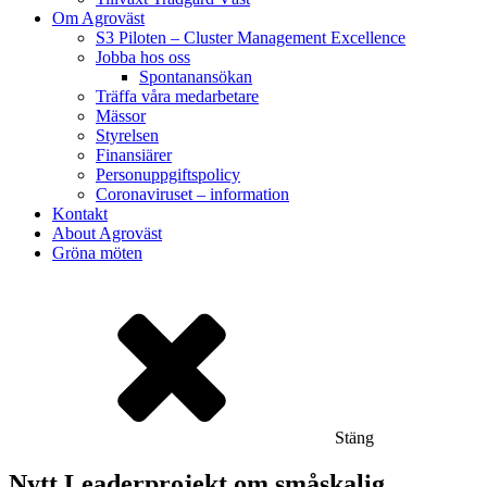
Om Agroväst
S3 Piloten – Cluster Management Excellence
Jobba hos oss
Spontanansökan
Träffa våra medarbetare
Mässor
Styrelsen
Finansiärer
Personuppgiftspolicy
Coronaviruset – information
Kontakt
About Agroväst
Gröna möten
Stäng
Nytt Leaderprojekt om småskalig