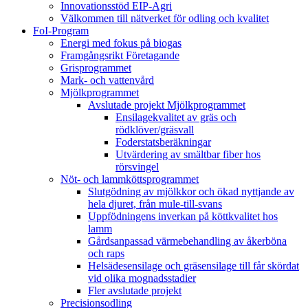
Innovationsstöd EIP-Agri
Välkommen till nätverket för odling och kvalitet
FoI-Program
Energi med fokus på biogas
Framgångsrikt Företagande
Grisprogrammet
Mark- och vattenvård
Mjölkprogrammet
Avslutade projekt Mjölkprogrammet
Ensilagekvalitet av gräs och
rödklöver/gräsvall
Foderstatsberäkningar
Utvärdering av smältbar fiber hos
rörsvingel
Nöt- och lammköttsprogrammet
Slutgödning av mjölkkor och ökad nyttjande av
hela djuret, från mule-till-svans
Uppfödningens inverkan på köttkvalitet hos
lamm
Gårdsanpassad värmebehandling av åkerböna
och raps
Helsädesensilage och gräsensilage till får skördat
vid olika mognadsstadier
Fler avslutade projekt
Precisionsodling