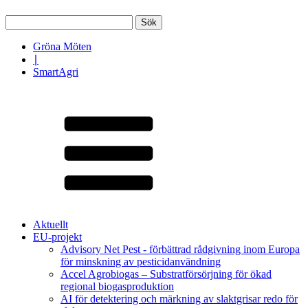
Sök
efter:
Gröna Möten
∣
SmartAgri
Aktuellt
EU-projekt
Advisory Net Pest - förbättrad rådgivning inom Europa
för minskning av pesticidanvändning
Accel Agrobiogas – Substratförsörjning för ökad
regional biogasproduktion
AI för detektering och märkning av slaktgrisar redo för