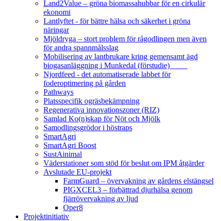
Land2Value – gröna biomassahubbar för en cirkulär
ekonomi
Lantlyftet - för bättre hälsa och säkerhet i gröna
näringar
Mjöldryga – stort problem för rågodlingen men även
för andra spannmålsslag
Mobilisering av lantbrukare kring gemensamt ägd
biogasanläggning i Munkedal (förstudie)
Njordfeed - det automatiserade labbet för
foderoptimering på gården
Pathways
Platsspecifik ogräsbekämpning
Regenerativa innovationszoner (RIZ)
Samlad Ko(n)skap för Nöt och Mjölk
Samodlingsgrödor i höstraps
SmartAgri
SmartAgri Boost
SustAinimal
Väderstationer som stöd för beslut om IPM åtgärder
Avslutade EU-projekt
FarmGuard – övervakning av gårdens elstängsel
PIGXCEL3 – förbättrad djurhälsa genom
fjärrövervakning av ljud
Oper8
Projektinitiativ