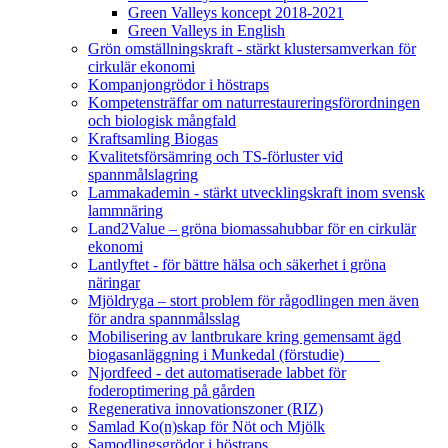
Green Valleys koncept 2018-2021
Green Valleys in English
Grön omställningskraft - stärkt klustersamverkan för
cirkulär ekonomi
Kompanjongrödor i höstraps
Kompetensträffar om naturrestaureringsförordningen
och biologisk mångfald
Kraftsamling Biogas
Kvalitetsförsämring och TS-förluster vid
spannmålslagring
Lammakademin - stärkt utvecklingskraft inom svensk
lammnäring
Land2Value – gröna biomassahubbar för en cirkulär
ekonomi
Lantlyftet - för bättre hälsa och säkerhet i gröna
näringar
Mjöldryga – stort problem för rågodlingen men även
för andra spannmålsslag
Mobilisering av lantbrukare kring gemensamt ägd
biogasanläggning i Munkedal (förstudie)
Njordfeed - det automatiserade labbet för
foderoptimering på gården
Regenerativa innovationszoner (RIZ)
Samlad Ko(n)skap för Nöt och Mjölk
Samodlingsgrödor i höstraps