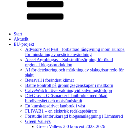
Start
Aktuellt
EU-projekt
Advisory Net Pest - förbättrad rådgivning inom Europa
för minskning av pesticidanvändning
Accel Agrobiogas – Substratförsörjning för ökad
regional biogasproduktion
AI för detektering och märkning av slaktgrisar redo för
slakt
Betesvall i förändrat klimat
Bättre kontroll på groningsegenskaper i maltkorn
CalveWatch - övervakning vid kalvningsförlopp
DivGrass - Gräsmarker i lantbruket med ökad
biodiversitet och motståndskraft
Ett kunskapsdrivet lantbruk i väst
FLIVAB1 – en elektrisk redskapsbärare
Förstudie lantbrukarägd biogasanläggning i Limmared
Green Valleys
Green Valleys 2.0 koncept 2023-2026