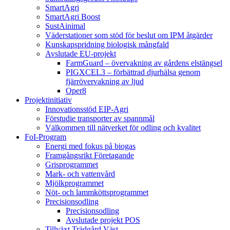
SmartAgri
SmartAgri Boost
SustAinimal
Väderstationer som stöd för beslut om IPM åtgärder
Kunskapspridning biologisk mångfald
Avslutade EU-projekt
FarmGuard – övervakning av gårdens elstängsel
PIGXCEL3 – förbättrad djurhälsa genom
fjärrövervakning av ljud
Oper8
Projektinitiativ
Innovationsstöd EIP-Agri
Förstudie transporter av spannmål
Välkommen till nätverket för odling och kvalitet
FoI-Program
Energi med fokus på biogas
Framgångsrikt Företagande
Grisprogrammet
Mark- och vattenvård
Mjölkprogrammet
Nöt- och lammköttsprogrammet
Precisionsodling
Precisionsodling
Avslutade projekt POS
Tillväxt Trädgård Väst