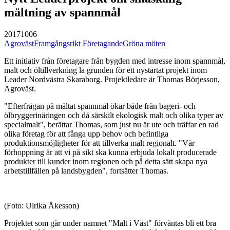
mältning av spannmål
20171006
Agroväst
Framgångsrikt Företagande
Gröna möten
Ett initiativ från företagare från bygden med intresse inom spannmål,
malt och öltillverkning la grunden för ett nystartat projekt inom
Leader Nordvästra Skaraborg. Projektledare är Thomas Börjesson,
Agroväst.
"Efterfrågan på mältat spannmål ökar både från bageri- och
ölbryggerinäringen och då särskilt ekologisk malt och olika typer av
specialmalt", berättar Thomas, som just nu är ute och träffar en rad
olika företag för att fånga upp behov och befintliga
produktionsmöjligheter för att tillverka malt regionalt. "Vår
förhoppning är att vi på sikt ska kunna erbjuda lokalt producerade
produkter till kunder inom regionen och på detta sätt skapa nya
arbetstillfällen på landsbygden", fortsätter Thomas.
(Foto: Ulrika Åkesson)
Projektet som går under namnet "Malt i Väst" förväntas bli ett bra