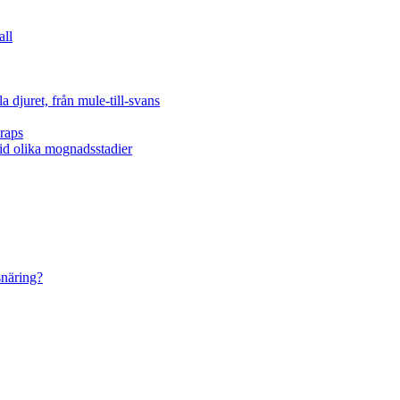
all
 djuret, från mule-till-svans
raps
vid olika mognadsstadier
snäring?