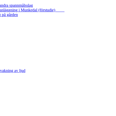
 andra spannmålsslag
gasanläggning i Munkedal (förstudie)
g på gården
vakning av ljud