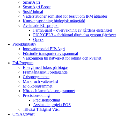
SmartAgri
SmartAgri Boost
SustAinimal
Väderstationer som stöd för beslut om IPM åtgärder
Kunskapspridning biologisk mångfald
Avslutade EU-projekt
FarmGuard – övervakning av gårdens elstängsel
PIGXCEL3 – förbättrad djurhälsa genom fjärröver
Oper8
Projektinitiativ
Innovationsstöd EIP-Agri
Förstudie transporter av spannmål
Välkommen till nätverket för odling och kvalitet
FoI-Program
Energi med fokus på biogas
Framgångsrikt Företagande
Grisprogrammet
Mark- och vattenvård
Mjölkprogrammet
Nöt- och lammköttsprogrammet
Precisionsodling
Precisionsodling
Avslutade projekt POS
Tillväxt Trädgård Väst
Om Agroväst