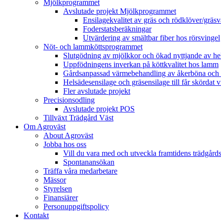
Mjölkprogrammet
Avslutade projekt Mjölkprogrammet
Ensilagekvalitet av gräs och rödklöver/gräsv
Foderstatsberäkningar
Utvärdering av smältbar fiber hos rörsvingel
Nöt- och lammköttsprogrammet
Slutgödning av mjölkkor och ökad nyttjande av hela
Uppfödningens inverkan på köttkvalitet hos lamm
Gårdsanpassad värmebehandling av åkerböna och 
Helsädesensilage och gräsensilage till får skördat 
Fler avslutade projekt
Precisionsodling
Avslutade projekt POS
Tillväxt Trädgård Väst
Om Agroväst
About Agroväst
Jobba hos oss
Vill du vara med och utveckla framtidens trädgård
Spontanansökan
Träffa våra medarbetare
Mässor
Styrelsen
Finansiärer
Personuppgiftspolicy
Kontakt