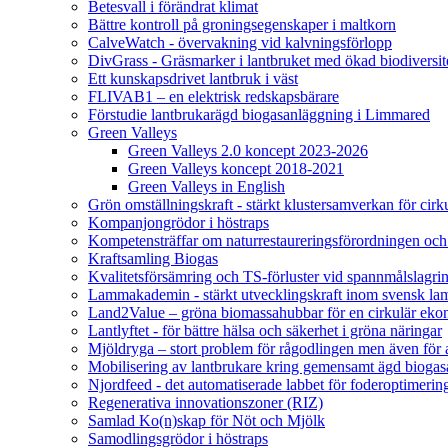
Betesvall i förändrat klimat
Bättre kontroll på groningsegenskaper i maltkorn
CalveWatch - övervakning vid kalvningsförlopp
DivGrass - Gräsmarker i lantbruket med ökad biodiversit
Ett kunskapsdrivet lantbruk i väst
FLIVAB1 – en elektrisk redskapsbärare
Förstudie lantbrukarägd biogasanläggning i Limmared
Green Valleys
Green Valleys 2.0 koncept 2023-2026
Green Valleys koncept 2018-2021
Green Valleys in English
Grön omställningskraft - stärkt klustersamverkan för cir
Kompanjongrödor i höstraps
Kompetensträffar om naturrestaureringsförordningen och
Kraftsamling Biogas
Kvalitetsförsämring och TS-förluster vid spannmålslagri
Lammakademin - stärkt utvecklingskraft inom svensk l
Land2Value – gröna biomassahubbar för en cirkulär eko
Lantlyftet - för bättre hälsa och säkerhet i gröna näringar
Mjöldryga – stort problem för rågodlingen men även för
Mobilisering av lantbrukare kring gemensamt ägd bio
Njordfeed - det automatiserade labbet för foderoptimerin
Regenerativa innovationszoner (RIZ)
Samlad Ko(n)skap för Nöt och Mjölk
Samodlingsgrödor i höstraps