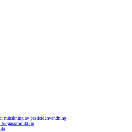
för minskning av pesticidanvändning
l biogasproduktion
akt