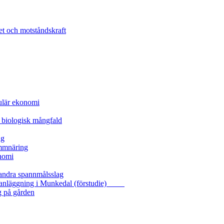
et och motståndskraft
kulär ekonomi
 biologisk mångfald
ng
ammnäring
nomi
 andra spannmålsslag
gasanläggning i Munkedal (förstudie)
g på gården