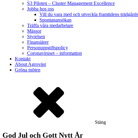
S3 Piloten – Cluster Management Excellence
Jobba hos oss
Vill du vara med och utveckla framtidens trädgård
Spontanansökan
Träffa våra medarbetare
Mässor
Styrelsen
Finansiärer
Personuppgiftspolicy
Coronaviruset – information
Kontakt
About Agroväst
Gröna möten
Stäng
God Jul och Gott Nytt År