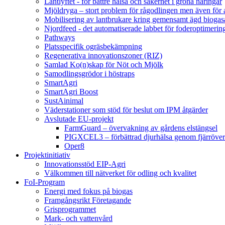
Lantlyftet - för bättre hälsa och säkerhet i gröna näringar
Mjöldryga – stort problem för rågodlingen men även för
Mobilisering av lantbrukare kring gemensamt ägd bio
Njordfeed - det automatiserade labbet för foderoptimerin
Pathways
Platsspecifik ogräsbekämpning
Regenerativa innovationszoner (RIZ)
Samlad Ko(n)skap för Nöt och Mjölk
Samodlingsgrödor i höstraps
SmartAgri
SmartAgri Boost
SustAinimal
Väderstationer som stöd för beslut om IPM åtgärder
Avslutade EU-projekt
FarmGuard – övervakning av gårdens elstängsel
PIGXCEL3 – förbättrad djurhälsa genom fjärröver
Oper8
Projektinitiativ
Innovationsstöd EIP-Agri
Välkommen till nätverket för odling och kvalitet
FoI-Program
Energi med fokus på biogas
Framgångsrikt Företagande
Grisprogrammet
Mark- och vattenvård