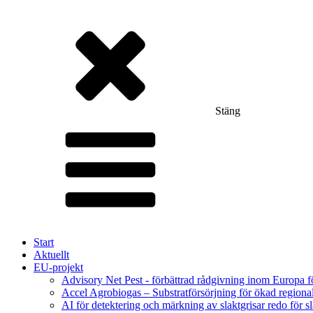
Stäng
Start
Aktuellt
EU-projekt
Advisory Net Pest - förbättrad rådgivning inom Europa 
Accel Agrobiogas – Substratförsörjning för ökad regiona
AI för detektering och märkning av slaktgrisar redo för sl