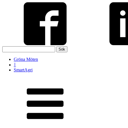
Sök
efter:
Gröna Möten
∣
SmartAgri