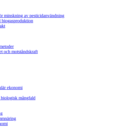
för minskning av pesticidanvändning
l biogasproduktion
akt
metoder
et och motståndskraft
kulär ekonomi
 biologisk mångfald
ng
ammnäring
nomi