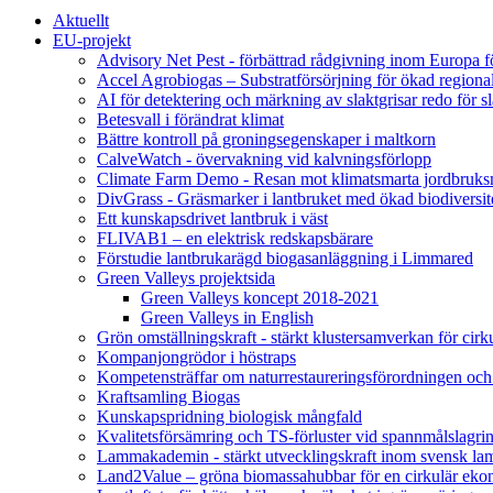
Aktuellt
EU-projekt
Advisory Net Pest - förbättrad rådgivning inom Europa 
Accel Agrobiogas – Substratförsörjning för ökad regiona
AI för detektering och märkning av slaktgrisar redo för sl
Betesvall i förändrat klimat
Bättre kontroll på groningsegenskaper i maltkorn
CalveWatch - övervakning vid kalvningsförlopp
Climate Farm Demo - Resan mot klimatsmarta jordbruks
DivGrass - Gräsmarker i lantbruket med ökad biodiversit
Ett kunskapsdrivet lantbruk i väst
FLIVAB1 – en elektrisk redskapsbärare
Förstudie lantbrukarägd biogasanläggning i Limmared
Green Valleys projektsida
Green Valleys koncept 2018-2021
Green Valleys in English
Grön omställningskraft - stärkt klustersamverkan för cir
Kompanjongrödor i höstraps
Kompetensträffar om naturrestaureringsförordningen och
Kraftsamling Biogas
Kunskapspridning biologisk mångfald
Kvalitetsförsämring och TS-förluster vid spannmålslagri
Lammakademin - stärkt utvecklingskraft inom svensk l
Land2Value – gröna biomassahubbar för en cirkulär eko