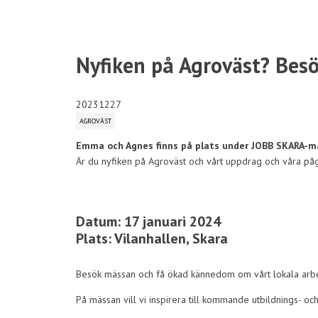
Nyfiken på Agroväst? Bes
20231227
AGROVÄST
Emma och Agnes finns på plats under JOBB SKARA-mäs
Är du nyfiken på Agroväst och vårt uppdrag och våra påg
Datum: 17 januari 2024
Plats: Vilanhallen, Skara
Besök mässan och få ökad kännedom om vårt lokala arbet
På mässan vill vi inspirera till kommande utbildnings- o