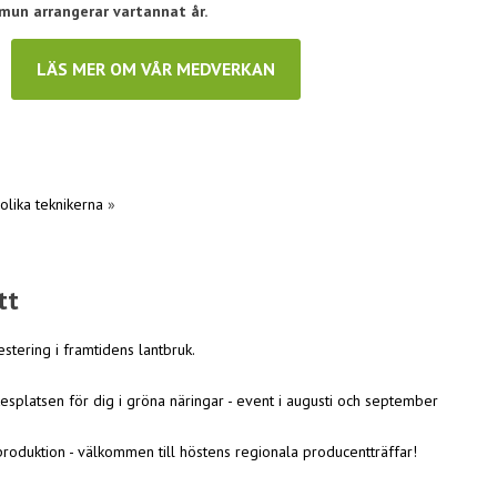
un arrangerar vartannat år.
LÄS MER OM VÅR MEDVERKAN
lika teknikerna
»
tt
estering i framtidens lantbruk.
esplatsen för dig i gröna näringar - event i augusti och september
roduktion - välkommen till höstens regionala producentträffar!