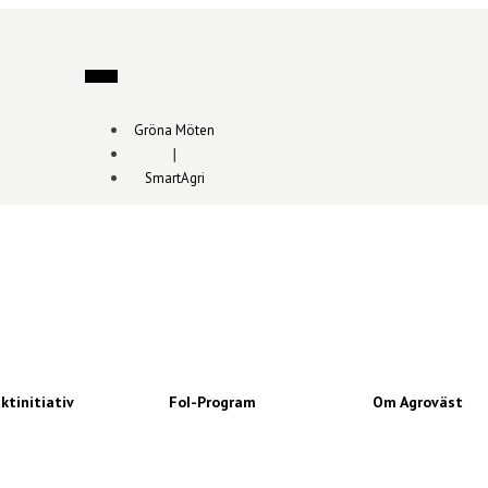
Gröna Möten
∣
SmartAgri
ktinitiativ
FoI-Program
Om Agroväst