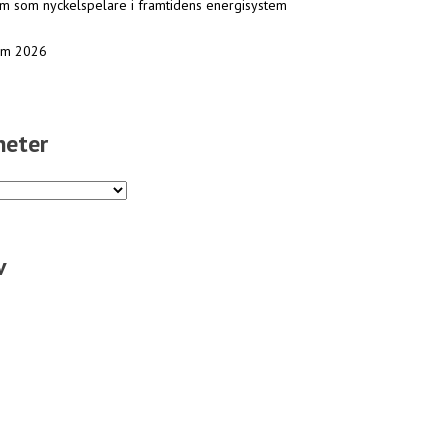
ram som nyckelspelare i framtidens energisystem
mm 2026
heter
v