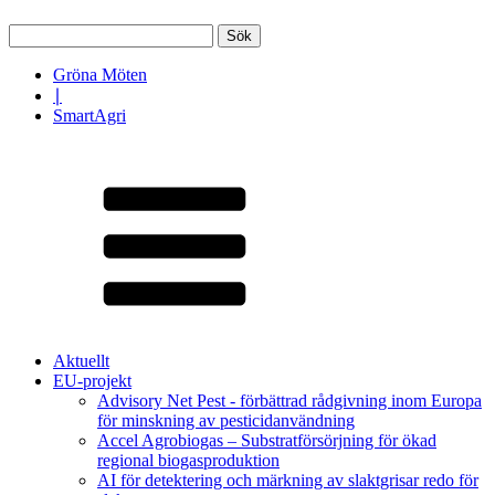
Sök
efter:
Gröna Möten
∣
SmartAgri
Aktuellt
EU-projekt
Advisory Net Pest - förbättrad rådgivning inom Europa
för minskning av pesticidanvändning
Accel Agrobiogas – Substratförsörjning för ökad
regional biogasproduktion
AI för detektering och märkning av slaktgrisar redo för