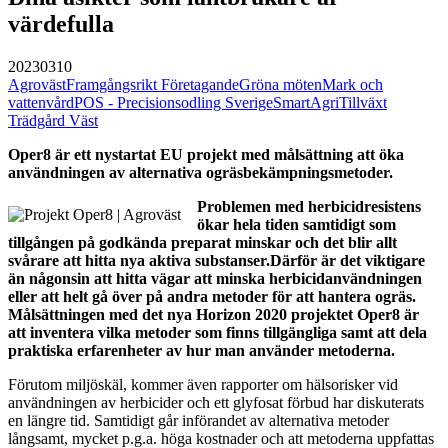
värdefulla
20230310
Agroväst
Framgångsrikt Företagande
Gröna möten
Mark och
vattenvård
POS - Precisionsodling Sverige
SmartAgri
Tillväxt
Trädgård Väst
Oper8 är ett nystartat EU projekt med målsättning att öka
användningen av alternativa ogräsbekämpningsmetoder.
Problemen med herbicidresistens
ökar hela tiden samtidigt som
tillgången på godkända preparat minskar och det blir allt
svårare att hitta nya aktiva substanser.Därför är det viktigare
än någonsin att hitta vägar att minska herbicidanvändningen
eller att helt gå över på andra metoder för att hantera ogräs.
Målsättningen med det nya Horizon 2020 projektet Oper8 är
att inventera vilka metoder som finns tillgängliga samt att dela
praktiska erfarenheter av hur man använder metoderna.
Förutom miljöskäl, kommer även rapporter om hälsorisker vid
användningen av herbicider och ett glyfosat förbud har diskuterats
en längre tid. Samtidigt går införandet av alternativa metoder
långsamt, mycket p.g.a. höga kostnader och att metoderna uppfattas