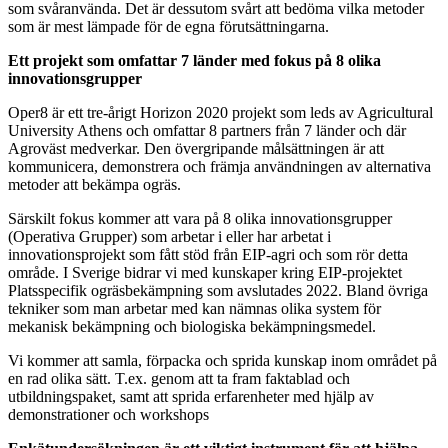
som svåranvända. Det är dessutom svårt att bedöma vilka metoder
som är mest lämpade för de egna förutsättningarna.
Ett projekt som omfattar 7 länder med fokus på 8 olika
innovationsgrupper
Oper8 är ett tre-årigt Horizon 2020 projekt som leds av Agricultural
University Athens och omfattar 8 partners från 7 länder och där
Agroväst medverkar. Den övergripande målsättningen är att
kommunicera, demonstrera och främja användningen av alternativa
metoder att bekämpa ogräs.
Särskilt fokus kommer att vara på 8 olika innovationsgrupper
(Operativa Grupper) som arbetar i eller har arbetat i
innovationsprojekt som fått stöd från EIP-agri och som rör detta
område. I Sverige bidrar vi med kunskaper kring EIP-projektet
Platsspecifik ogräsbekämpning som avslutades 2022. Bland övriga
tekniker som man arbetar med kan nämnas olika system för
mekanisk bekämpning och biologiska bekämpningsmedel.
Vi kommer att samla, förpacka och sprida kunskap inom området på
en rad olika sätt. T.ex. genom att ta fram faktablad och
utbildningspaket, samt att sprida erfarenheter med hjälp av
demonstrationer och workshops