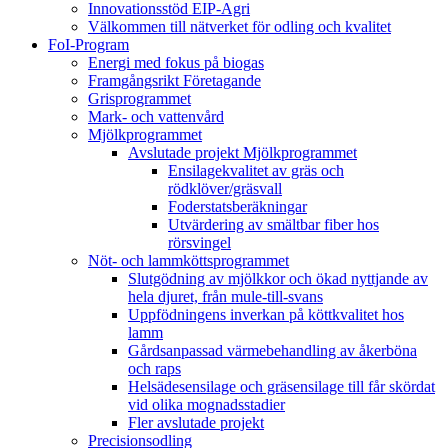
Innovationsstöd EIP-Agri
Välkommen till nätverket för odling och kvalitet
FoI-Program
Energi med fokus på biogas
Framgångsrikt Företagande
Grisprogrammet
Mark- och vattenvård
Mjölkprogrammet
Avslutade projekt Mjölkprogrammet
Ensilagekvalitet av gräs och
rödklöver/gräsvall
Foderstatsberäkningar
Utvärdering av smältbar fiber hos
rörsvingel
Nöt- och lammköttsprogrammet
Slutgödning av mjölkkor och ökad nyttjande av
hela djuret, från mule-till-svans
Uppfödningens inverkan på köttkvalitet hos
lamm
Gårdsanpassad värmebehandling av åkerböna
och raps
Helsädesensilage och gräsensilage till får skördat
vid olika mognadsstadier
Fler avslutade projekt
Precisionsodling