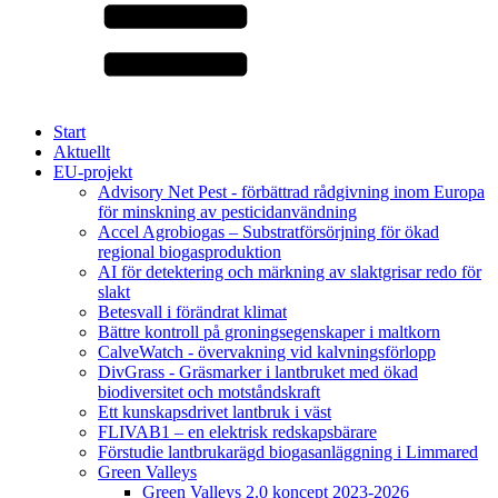
Start
Aktuellt
EU-projekt
Advisory Net Pest - förbättrad rådgivning inom Europa
för minskning av pesticidanvändning
Accel Agrobiogas – Substratförsörjning för ökad
regional biogasproduktion
AI för detektering och märkning av slaktgrisar redo för
slakt
Betesvall i förändrat klimat
Bättre kontroll på groningsegenskaper i maltkorn
CalveWatch - övervakning vid kalvningsförlopp
DivGrass - Gräsmarker i lantbruket med ökad
biodiversitet och motståndskraft
Ett kunskapsdrivet lantbruk i väst
FLIVAB1 – en elektrisk redskapsbärare
Förstudie lantbrukarägd biogasanläggning i Limmared
Green Valleys
Green Valleys 2.0 koncept 2023-2026