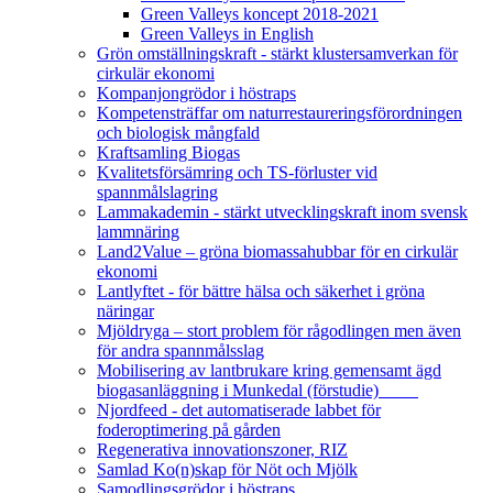
Green Valleys koncept 2018-2021
Green Valleys in English
Grön omställningskraft - stärkt klustersamverkan för
cirkulär ekonomi
Kompanjongrödor i höstraps
Kompetensträffar om naturrestaureringsförordningen
och biologisk mångfald
Kraftsamling Biogas
Kvalitetsförsämring och TS-förluster vid
spannmålslagring
Lammakademin - stärkt utvecklingskraft inom svensk
lammnäring
Land2Value – gröna biomassahubbar för en cirkulär
ekonomi
Lantlyftet - för bättre hälsa och säkerhet i gröna
näringar
Mjöldryga – stort problem för rågodlingen men även
för andra spannmålsslag
Mobilisering av lantbrukare kring gemensamt ägd
biogasanläggning i Munkedal (förstudie)
Njordfeed - det automatiserade labbet för
foderoptimering på gården
Regenerativa innovationszoner, RIZ
Samlad Ko(n)skap för Nöt och Mjölk
Samodlingsgrödor i höstraps