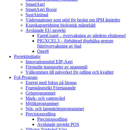
SmartAgri
SmartAgri Boost
SustAinimal
Väderstationer som stöd för beslut om IPM åtgärder
Kunskapspridning biologisk mångfald
Avslutade EU-projekt
FarmGuard – övervakning av gårdens elstängsel
PIGXCEL3 – förbättrad djurhälsa genom
fjärrövervakning av ljud
Oper8
Projektinitiativ
Innovationsstöd EIP-Agri
Förstudie transporter av spannmål
Välkommen till nätverket för odling och kvalitet
FoI-Program
Energi med fokus på biogas
Framgångsrikt Företagande
Grisprogrammet
Mark- och vattenvård
Mjölkprogrammet
Nöt- och lammköttsprogrammet
Precisionsodling
Precisionsodling
Avslutade projekt POS
Tillväxt Trädgård Väst