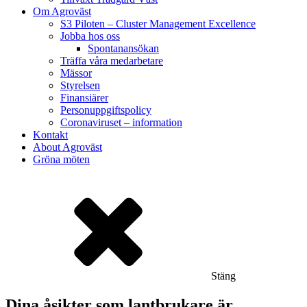
Om Agroväst
S3 Piloten – Cluster Management Excellence
Jobba hos oss
Spontanansökan
Träffa våra medarbetare
Mässor
Styrelsen
Finansiärer
Personuppgiftspolicy
Coronaviruset – information
Kontakt
About Agroväst
Gröna möten
Stäng
Dina åsikter som lantbrukare är