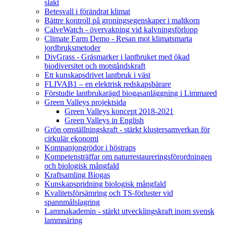
slakt
Betesvall i förändrat klimat
Bättre kontroll på groningsegenskaper i maltkorn
CalveWatch - övervakning vid kalvningsförlopp
Climate Farm Demo - Resan mot klimatsmarta
jordbruksmetoder
DivGrass - Gräsmarker i lantbruket med ökad
biodiversitet och motståndskraft
Ett kunskapsdrivet lantbruk i väst
FLIVAB1 – en elektrisk redskapsbärare
Förstudie lantbrukarägd biogasanläggning i Limmared
Green Valleys projektsida
Green Valleys koncept 2018-2021
Green Valleys in English
Grön omställningskraft - stärkt klustersamverkan för
cirkulär ekonomi
Kompanjongrödor i höstraps
Kompetensträffar om naturrestaureringsförordningen
och biologisk mångfald
Kraftsamling Biogas
Kunskapspridning biologisk mångfald
Kvalitetsförsämring och TS-förluster vid
spannmålslagring
Lammakademin - stärkt utvecklingskraft inom svensk
lammnäring