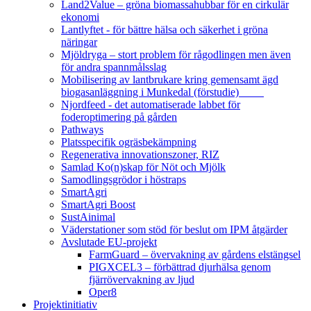
Land2Value – gröna biomassahubbar för en cirkulär
ekonomi
Lantlyftet - för bättre hälsa och säkerhet i gröna
näringar
Mjöldryga – stort problem för rågodlingen men även
för andra spannmålsslag
Mobilisering av lantbrukare kring gemensamt ägd
biogasanläggning i Munkedal (förstudie)
Njordfeed - det automatiserade labbet för
foderoptimering på gården
Pathways
Platsspecifik ogräsbekämpning
Regenerativa innovationszoner, RIZ
Samlad Ko(n)skap för Nöt och Mjölk
Samodlingsgrödor i höstraps
SmartAgri
SmartAgri Boost
SustAinimal
Väderstationer som stöd för beslut om IPM åtgärder
Avslutade EU-projekt
FarmGuard – övervakning av gårdens elstängsel
PIGXCEL3 – förbättrad djurhälsa genom
fjärrövervakning av ljud
Oper8
Projektinitiativ