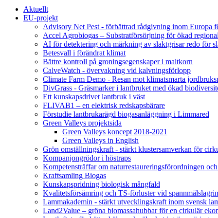
Aktuellt
EU-projekt
Advisory Net Pest - förbättrad rådgivning inom Europa 
Accel Agrobiogas – Substratförsörjning för ökad regiona
AI för detektering och märkning av slaktgrisar redo för sl
Betesvall i förändrat klimat
Bättre kontroll på groningsegenskaper i maltkorn
CalveWatch - övervakning vid kalvningsförlopp
Climate Farm Demo - Resan mot klimatsmarta jordbruks
DivGrass - Gräsmarker i lantbruket med ökad biodiversit
Ett kunskapsdrivet lantbruk i väst
FLIVAB1 – en elektrisk redskapsbärare
Förstudie lantbrukarägd biogasanläggning i Limmared
Green Valleys projektsida
Green Valleys koncept 2018-2021
Green Valleys in English
Grön omställningskraft - stärkt klustersamverkan för cir
Kompanjongrödor i höstraps
Kompetensträffar om naturrestaureringsförordningen och
Kraftsamling Biogas
Kunskapspridning biologisk mångfald
Kvalitetsförsämring och TS-förluster vid spannmålslagri
Lammakademin - stärkt utvecklingskraft inom svensk l
Land2Value – gröna biomassahubbar för en cirkulär eko