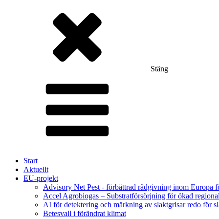
Stäng
Start
Aktuellt
EU-projekt
Advisory Net Pest - förbättrad rådgivning inom Europa 
Accel Agrobiogas – Substratförsörjning för ökad regiona
AI för detektering och märkning av slaktgrisar redo för sl
Betesvall i förändrat klimat