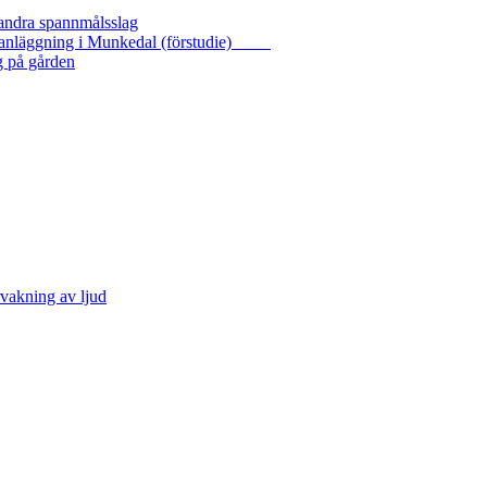
 andra spannmålsslag
gasanläggning i Munkedal (förstudie)
g på gården
vakning av ljud