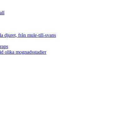
all
 djuret, från mule-till-svans
raps
vid olika mognadsstadier