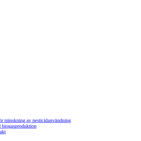
för minskning av pesticidanvändning
l biogasproduktion
akt