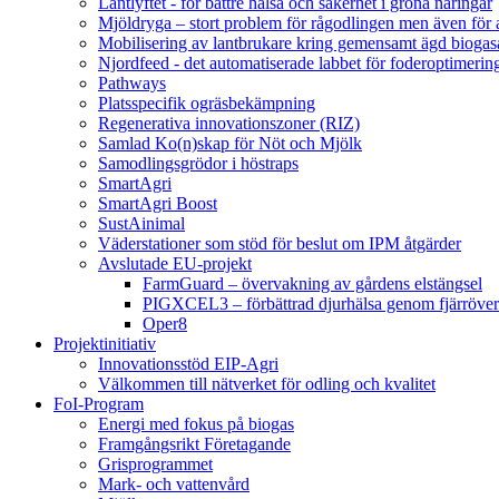
Lantlyftet - för bättre hälsa och säkerhet i gröna näringar
Mjöldryga – stort problem för rågodlingen men även för
Mobilisering av lantbrukare kring gemensamt ägd bio
Njordfeed - det automatiserade labbet för foderoptimerin
Pathways
Platsspecifik ogräsbekämpning
Regenerativa innovationszoner (RIZ)
Samlad Ko(n)skap för Nöt och Mjölk
Samodlingsgrödor i höstraps
SmartAgri
SmartAgri Boost
SustAinimal
Väderstationer som stöd för beslut om IPM åtgärder
Avslutade EU-projekt
FarmGuard – övervakning av gårdens elstängsel
PIGXCEL3 – förbättrad djurhälsa genom fjärröver
Oper8
Projektinitiativ
Innovationsstöd EIP-Agri
Välkommen till nätverket för odling och kvalitet
FoI-Program
Energi med fokus på biogas
Framgångsrikt Företagande
Grisprogrammet
Mark- och vattenvård