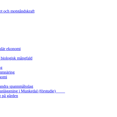
et och motståndskraft
kulär ekonomi
 biologisk mångfald
ng
ammnäring
nomi
 andra spannmålsslag
gasanläggning i Munkedal (förstudie)
g på gården