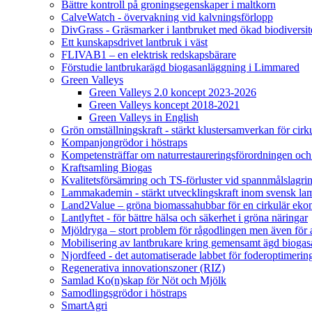
Bättre kontroll på groningsegenskaper i maltkorn
CalveWatch - övervakning vid kalvningsförlopp
DivGrass - Gräsmarker i lantbruket med ökad biodiversit
Ett kunskapsdrivet lantbruk i väst
FLIVAB1 – en elektrisk redskapsbärare
Förstudie lantbrukarägd biogasanläggning i Limmared
Green Valleys
Green Valleys 2.0 koncept 2023-2026
Green Valleys koncept 2018-2021
Green Valleys in English
Grön omställningskraft - stärkt klustersamverkan för cir
Kompanjongrödor i höstraps
Kompetensträffar om naturrestaureringsförordningen och
Kraftsamling Biogas
Kvalitetsförsämring och TS-förluster vid spannmålslagri
Lammakademin - stärkt utvecklingskraft inom svensk l
Land2Value – gröna biomassahubbar för en cirkulär eko
Lantlyftet - för bättre hälsa och säkerhet i gröna näringar
Mjöldryga – stort problem för rågodlingen men även för
Mobilisering av lantbrukare kring gemensamt ägd bio
Njordfeed - det automatiserade labbet för foderoptimerin
Regenerativa innovationszoner (RIZ)
Samlad Ko(n)skap för Nöt och Mjölk
Samodlingsgrödor i höstraps
SmartAgri