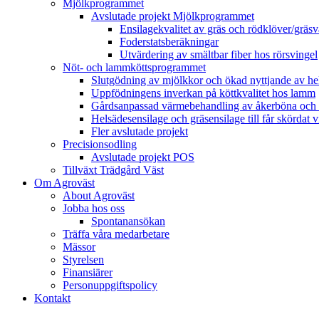
Mjölkprogrammet
Avslutade projekt Mjölkprogrammet
Ensilagekvalitet av gräs och rödklöver/gräsv
Foderstatsberäkningar
Utvärdering av smältbar fiber hos rörsvingel
Nöt- och lammköttsprogrammet
Slutgödning av mjölkkor och ökad nyttjande av hela
Uppfödningens inverkan på köttkvalitet hos lamm
Gårdsanpassad värmebehandling av åkerböna och 
Helsädesensilage och gräsensilage till får skördat 
Fler avslutade projekt
Precisionsodling
Avslutade projekt POS
Tillväxt Trädgård Väst
Om Agroväst
About Agroväst
Jobba hos oss
Spontanansökan
Träffa våra medarbetare
Mässor
Styrelsen
Finansiärer
Personuppgiftspolicy
Kontakt