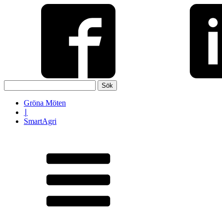
Sök
efter:
Gröna Möten
∣
SmartAgri