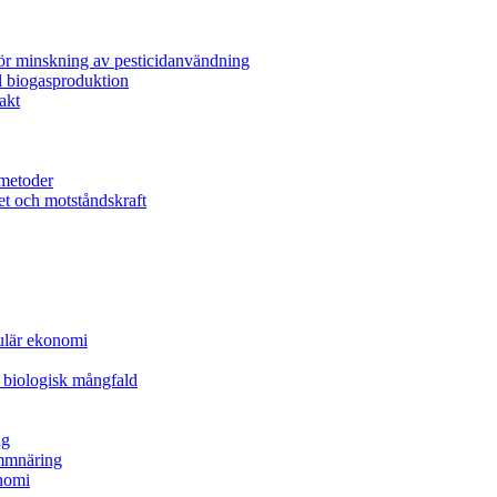
för minskning av pesticidanvändning
l biogasproduktion
akt
metoder
et och motståndskraft
kulär ekonomi
 biologisk mångfald
ng
ammnäring
nomi