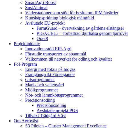
SmartAgri Boost
SustAinimal
Väderstationer som stöd för beslut om IPM åtgärder
Kunskapspridning biologisk mångfald
Avslutade EU-projekt
FarmGuard – övervakning av gårdens elstängsel
PIGXCEL3 – förbättrad djurhälsa genom fjärröver
Oper8
Projektinitiativ
Innovationsstöd EIP-Agri
Förstudie transporter av spannmål
Välkommen till nätverket för odling och kvalitet
FoI-Program
Energi med fokus på biogas
Framgångsrikt Företagande
Grisprogrammet
Mark- och vattenvård
Mjölkprogrammet
Nöt- och lammköttsprogrammet
Precisionsodling
Precisionsodling
Avslutade projekt POS
Tillväxt Trädgård Väst
Om Agroväst
S3 Piloten – Cluster Management Excellence