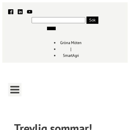
Sök
efter:
Gröna Möten
∣
SmartAgri
Trevlig sommar!