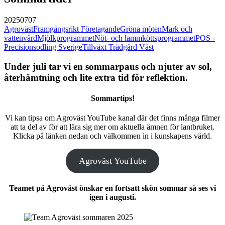
20250707
Agroväst
Framgångsrikt Företagande
Gröna möten
Mark och
vattenvård
Mjölkprogrammet
Nöt- och lammköttsprogrammet
POS -
Precisionsodling Sverige
Tillväxt Trädgård Väst
Under juli tar vi en sommarpaus och njuter av sol,
återhämtning och lite extra tid för reflektion.
Sommartips!
Vi kan tipsa om Agroväst YouTube kanal där det finns många filmer
att ta del av för att lära sig mer om aktuella ämnen för lantbruket.
Klicka på länken nedan och välkommen in i kunskapens värld.
Agroväst YouTube
Teamet på Agroväst önskar en fortsatt skön sommar så ses vi
igen i augusti.