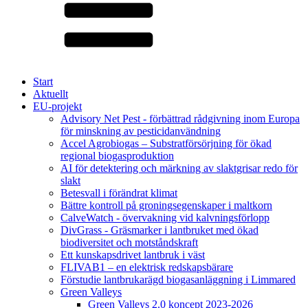
Start
Aktuellt
EU-projekt
Advisory Net Pest - förbättrad rådgivning inom Europa
för minskning av pesticidanvändning
Accel Agrobiogas – Substratförsörjning för ökad
regional biogasproduktion
AI för detektering och märkning av slaktgrisar redo för
slakt
Betesvall i förändrat klimat
Bättre kontroll på groningsegenskaper i maltkorn
CalveWatch - övervakning vid kalvningsförlopp
DivGrass - Gräsmarker i lantbruket med ökad
biodiversitet och motståndskraft
Ett kunskapsdrivet lantbruk i väst
FLIVAB1 – en elektrisk redskapsbärare
Förstudie lantbrukarägd biogasanläggning i Limmared
Green Valleys
Green Valleys 2.0 koncept 2023-2026