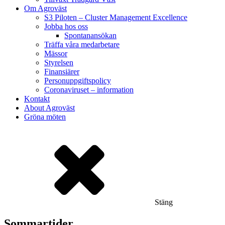
Om Agroväst
S3 Piloten – Cluster Management Excellence
Jobba hos oss
Spontanansökan
Träffa våra medarbetare
Mässor
Styrelsen
Finansiärer
Personuppgiftspolicy
Coronaviruset – information
Kontakt
About Agroväst
Gröna möten
Stäng
Sommartider