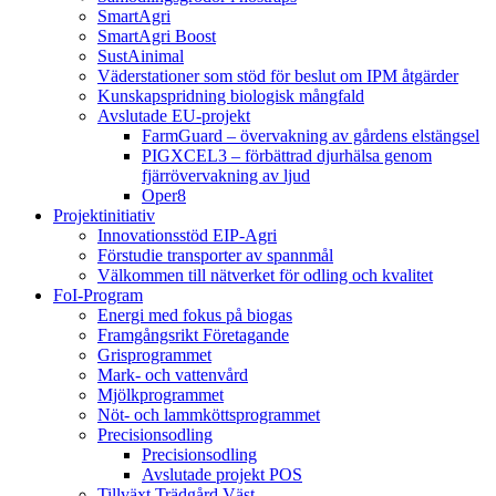
SmartAgri
SmartAgri Boost
SustAinimal
Väderstationer som stöd för beslut om IPM åtgärder
Kunskapspridning biologisk mångfald
Avslutade EU-projekt
FarmGuard – övervakning av gårdens elstängsel
PIGXCEL3 – förbättrad djurhälsa genom
fjärrövervakning av ljud
Oper8
Projektinitiativ
Innovationsstöd EIP-Agri
Förstudie transporter av spannmål
Välkommen till nätverket för odling och kvalitet
FoI-Program
Energi med fokus på biogas
Framgångsrikt Företagande
Grisprogrammet
Mark- och vattenvård
Mjölkprogrammet
Nöt- och lammköttsprogrammet
Precisionsodling
Precisionsodling
Avslutade projekt POS
Tillväxt Trädgård Väst