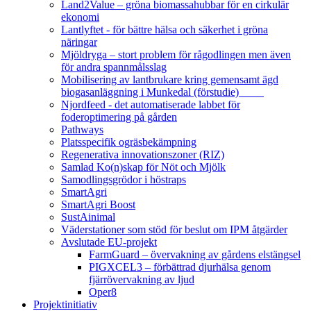
Land2Value – gröna biomassahubbar för en cirkulär
ekonomi
Lantlyftet - för bättre hälsa och säkerhet i gröna
näringar
Mjöldryga – stort problem för rågodlingen men även
för andra spannmålsslag
Mobilisering av lantbrukare kring gemensamt ägd
biogasanläggning i Munkedal (förstudie)
Njordfeed - det automatiserade labbet för
foderoptimering på gården
Pathways
Platsspecifik ogräsbekämpning
Regenerativa innovationszoner (RIZ)
Samlad Ko(n)skap för Nöt och Mjölk
Samodlingsgrödor i höstraps
SmartAgri
SmartAgri Boost
SustAinimal
Väderstationer som stöd för beslut om IPM åtgärder
Avslutade EU-projekt
FarmGuard – övervakning av gårdens elstängsel
PIGXCEL3 – förbättrad djurhälsa genom
fjärrövervakning av ljud
Oper8
Projektinitiativ