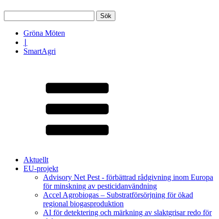
Sök
efter:
Gröna Möten
∣
SmartAgri
Aktuellt
EU-projekt
Advisory Net Pest - förbättrad rådgivning inom Europa
för minskning av pesticidanvändning
Accel Agrobiogas – Substratförsörjning för ökad
regional biogasproduktion
AI för detektering och märkning av slaktgrisar redo för