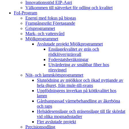
Innovationsstöd EIP-Agri
Välkommen till nätverket för odling och kvalitet
FoI-Program
Energi med fokus på biogas
Framgångsrikt Företagande
Grisprogrammet
Mark- och vattenvård
Mjölkprogrammet
Avslutade projekt Mjölkprogrammet
Ensilagekvalitet av gräs och
rödklöver/gräsvall
Foderstatsberäkningar
Utvärdering av smältbar fiber hos
rörsvingel
Nöt- och lammköttsprogrammet
Slutgödning av mjölkkor och ökad nyttjande av
hela djuret, från mule-till-svans
Uppfödningens inverkan på köttkvalitet hos
lamm
Gårdsanpassad värmebehandling av åkerböna
och raps
Helsädesensilage och gräsensilage till får skördat
vid olika mognadsstadier
Fler avslutade projekt
Precisionsodling