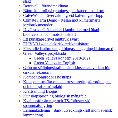
slakt
Betesvall i förändrat klimat
Bättre kontroll på groningsegenskaper i maltkorn
CalveWatch - övervakning vid kalvningsförlopp
Climate Farm Demo - Resan mot klimatsmarta
jordbruksmetoder
DivGrass - Gräsmarker i lantbruket med ökad
biodiversitet och motståndskraft
Ett kunskapsdrivet lantbruk i väst
FLIVAB1 – en elektrisk redskapsbärare
Förstudie lantbrukarägd biogasanläggning i Limmared
Green Valleys projektsida
Green Valleys koncept 2018-2021
Green Valleys in English
Grön omställningskraft - stärkt klustersamverkan för
cirkulär ekonomi
Kompanjongrödor i höstraps
Kompetensträffar om naturrestaureringsförordningen
och biologisk mångfald
Kraftsamling Biogas
Kunskapspridning biologisk mångfald
Kvalitetsförsämring och TS-förluster vid
spannmålslagring
Lammakademin - stärkt utvecklingskraft inom svensk
lammnäring