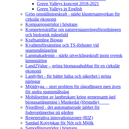
Green Valleys koncept 2018-2021
Green Valleys in English
Grön omställningskraft - stärkt klustersamverkan för
cirkulär ekonomi
Kompanjongrödor i höstraps
Kompetensträffar om naturrestaureringsförordningen
och biologisk mångfald
Kraftsamling Biogas
Kvalitetsförsämring och TS-förluster vid
spannmålslagring
Lammakademin - stärkt utvecklingskraft inom svensk
lammnäring
Land2Value – gröna biomassahubbar för en cirkulär
ekonomi
Lantlyftet - för bättre hälsa och säkerhet i gröna
näringar
Mjöldryga – stort problem för rågodlingen men även
för andra spannmålsslag
Mobilisering av lantbrukare kring gemensamt ägd
biogasanläggning i Munkedal (förstudie)
Njordfeed - det automatiserade labbet för
foderoptimering på gården
Regenerativa innovationszoner (RIZ)
Samlad Ko(n)skap för Nöt och Mjölk
Samodlingsgrödor i höstraps